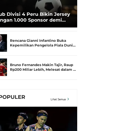
ub Divisi 4 Peru Bikin Jersey
ngan 1.000 Sponsor demi
rtahan Hidup
Rencana Gianni Infantino Buka
Kepemilikan Pengelola Piala Duni…
Bruno Fernandes Makin Tajir, Raup
Rp200 Miliar Lebih, Melesat dalam …
POPULER
Lihat Semua