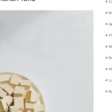
#
C
#
B
#
A
#
F1
#
N
#
Bo
#
M
#
L
#
Ra