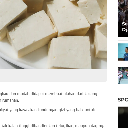
Se
Dj
Ma
Ta
ngkau dan mudah didapat membuat olahan dari kacang
SPO
an rumahan.
akyat yang kaya akan kandungan gizi yang baik untuk
 tak kalah tinggi dibandingkan telur, ikan, maupun daging.