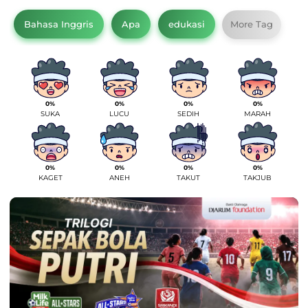
Bahasa Inggris
Apa
edukasi
More Tag
0%
0%
0%
0%
SUKA
LUCU
SEDIH
MARAH
0%
0%
0%
0%
KAGET
ANEH
TAKUT
TAKJUB