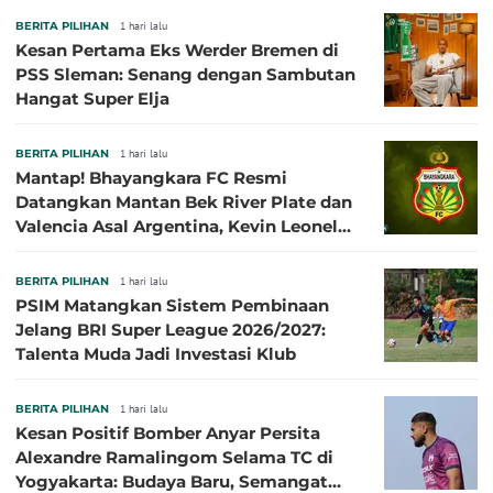
BERITA PILIHAN
1 hari lalu
Kesan Pertama Eks Werder Bremen di
PSS Sleman: Senang dengan Sambutan
Hangat Super Elja
BERITA PILIHAN
1 hari lalu
Mantap! Bhayangkara FC Resmi
Datangkan Mantan Bek River Plate dan
Valencia Asal Argentina, Kevin Leonel
Sibille
BERITA PILIHAN
1 hari lalu
PSIM Matangkan Sistem Pembinaan
Jelang BRI Super League 2026/2027:
Talenta Muda Jadi Investasi Klub
BERITA PILIHAN
1 hari lalu
Kesan Positif Bomber Anyar Persita
Alexandre Ramalingom Selama TC di
Yogyakarta: Budaya Baru, Semangat