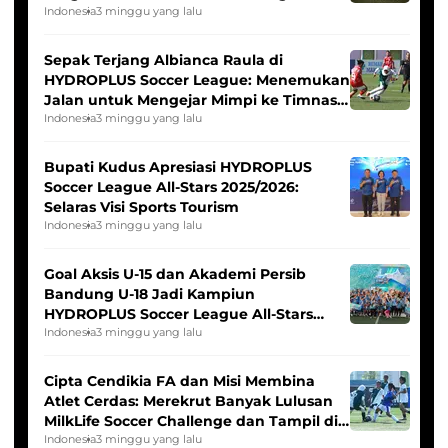
Seleksi Timnas Indonesia Putri
Indonesia
3 minggu yang lalu
Sepak Terjang Albianca Raula di
HYDROPLUS Soccer League: Menemukan
Jalan untuk Mengejar Mimpi ke Timnas
Indonesia Putri
Indonesia
3 minggu yang lalu
Bupati Kudus Apresiasi HYDROPLUS
Soccer League All-Stars 2025/2026:
Selaras Visi Sports Tourism
Indonesia
3 minggu yang lalu
Goal Aksis U-15 dan Akademi Persib
Bandung U-18 Jadi Kampiun
HYDROPLUS Soccer League All-Stars
2025/2026
Indonesia
3 minggu yang lalu
Cipta Cendikia FA dan Misi Membina
Atlet Cerdas: Merekrut Banyak Lulusan
MilkLife Soccer Challenge dan Tampil di
HYDROPLUS Soccer League
Indonesia
3 minggu yang lalu