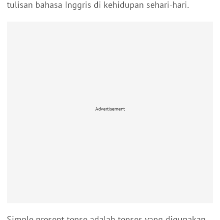
tulisan bahasa Inggris di kehidupan sehari-hari.
Advertisement
Simple present tense adalah tenses yang digunakan