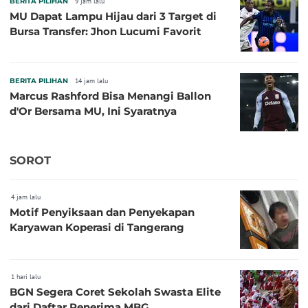
BERITA PILIHAN
9 jam lalu
MU Dapat Lampu Hijau dari 3 Target di
Bursa Transfer: Jhon Lucumi Favorit
BERITA PILIHAN
14 jam lalu
Marcus Rashford Bisa Menangi Ballon
d'Or Bersama MU, Ini Syaratnya
SOROT
4 jam lalu
Motif Penyiksaan dan Penyekapan
Karyawan Koperasi di Tangerang
1 hari lalu
BGN Segera Coret Sekolah Swasta Elite
dari Daftar Penerima MBG