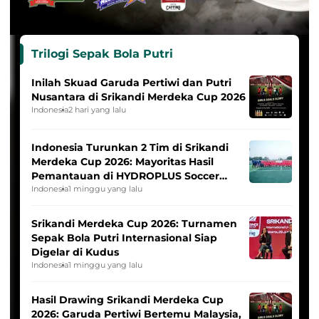
Trilogi Sepak Bola Putri
Inilah Skuad Garuda Pertiwi dan Putri
Nusantara di Srikandi Merdeka Cup 2026
Indonesia
2 hari yang lalu
Indonesia Turunkan 2 Tim di Srikandi
Merdeka Cup 2026: Mayoritas Hasil
Pemantauan di HYDROPLUS Soccer
League
Indonesia
1 minggu yang lalu
Srikandi Merdeka Cup 2026: Turnamen
Sepak Bola Putri Internasional Siap
Digelar di Kudus
Indonesia
1 minggu yang lalu
Hasil Drawing Srikandi Merdeka Cup
2026: Garuda Pertiwi Bertemu Malaysia,