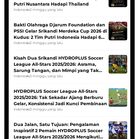
Putri Nusantara Hadapi Thailand
Indonesia
2 minggu yang lalu
Bakti Olahraga Djarum Foundation dan
PSSI Gelar Srikandi Merdeka Cup 2026 di
Kudus: 2 Tim Putri Indonesia Hadapi 6
Tim Asia
Indonesia
2 minggu yang lalu
Kisah Dua Srikandi HYDROPLUS Soccer
League All-Stars 2025/2026: Asrama,
Sarung Tangan, dan Mimpi yang Tak
Pernah Padam
Indonesia
3 minggu yang lalu
HYDROPLUS Soccer League All-Stars
2025/2026: Tak Sekadar Ajang Berburu
Gelar, Konsistensi Jadi Kunci Pembinaan
Indonesia
3 minggu yang lalu
Dua Jalan, Satu Tujuan: Pengalaman
Inspiratif 2 Pemain HYDROPLUS Soccer
League All-Stars 2025/2026 Mengikuti