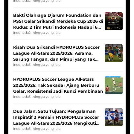
Indonesia
2 minggu yang lalu
Bakti Olahraga Djarum Foundation dan
PSSI Gelar Srikandi Merdeka Cup 2026 di
Kudus: 2 Tim Putri Indonesia Hadapi 6
Tim Asia
Indonesia
2 minggu yang lalu
Kisah Dua Srikandi HYDROPLUS Soccer
League All-Stars 2025/2026: Asrama,
Sarung Tangan, dan Mimpi yang Tak
Pernah Padam
Indonesia
3 minggu yang lalu
HYDROPLUS Soccer League All-Stars
2025/2026: Tak Sekadar Ajang Berburu
Gelar, Konsistensi Jadi Kunci Pembinaan
Indonesia
3 minggu yang lalu
Dua Jalan, Satu Tujuan: Pengalaman
Inspiratif 2 Pemain HYDROPLUS Soccer
League All-Stars 2025/2026 Mengikuti
Seleksi Timnas Indonesia Putri
Indonesia
3 minggu yang lalu