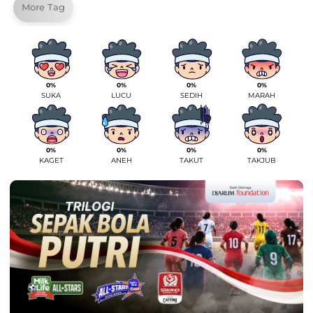
More Tag
0%
0%
0%
0%
SUKA
LUCU
SEDIH
MARAH
0%
0%
0%
0%
KAGET
ANEH
TAKUT
TAKJUB