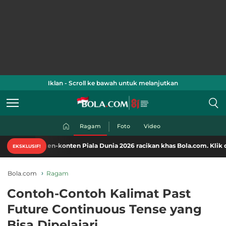
Iklan - Scroll ke bawah untuk melanjutkan
Ragam
Foto
Video
nten-konten Piala Dunia 2026 racikan khas Bola.com. Klik di sini!
EKSKLUSIF!
Bola.com
Ragam
Contoh-Contoh Kalimat Past
Future Continuous Tense yang
Bisa Dipelajari