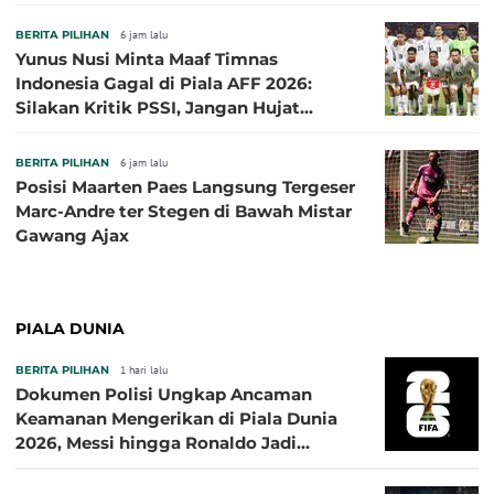
Cemerlang
BERITA PILIHAN
6 jam lalu
Yunus Nusi Minta Maaf Timnas
Indonesia Gagal di Piala AFF 2026:
Silakan Kritik PSSI, Jangan Hujat
Pemain dan Pelatih
BERITA PILIHAN
6 jam lalu
Posisi Maarten Paes Langsung Tergeser
Marc-Andre ter Stegen di Bawah Mistar
Gawang Ajax
PIALA DUNIA
BERITA PILIHAN
1 hari lalu
Dokumen Polisi Ungkap Ancaman
Keamanan Mengerikan di Piala Dunia
2026, Messi hingga Ronaldo Jadi
Sasaran