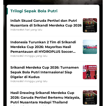
Trilogi Sepak Bola Putri
Inilah Skuad Garuda Pertiwi dan Putri
Nusantara di Srikandi Merdeka Cup 2026
Indonesia
4 hari yang lalu
Indonesia Turunkan 2 Tim di Srikandi
Merdeka Cup 2026: Mayoritas Hasil
Pemantauan di HYDROPLUS Soccer
League
Indonesia
1 minggu yang lalu
Srikandi Merdeka Cup 2026: Turnamen
Sepak Bola Putri Internasional Siap
Digelar di Kudus
Indonesia
1 minggu yang lalu
Hasil Drawing Srikandi Merdeka Cup
2026: Garuda Pertiwi Bertemu Malaysia,
Putri Nusantara Hadapi Thailand