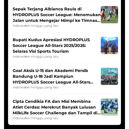
Sepak Terjang Albianca Raula di
HYDROPLUS Soccer League: Menemukan
Jalan untuk Mengejar Mimpi ke Timnas
Indonesia Putri
Indonesia
4 minggu yang lalu
Bupati Kudus Apresiasi HYDROPLUS
Soccer League All-Stars 2025/2026:
Selaras Visi Sports Tourism
Indonesia
4 minggu yang lalu
Goal Aksis U-15 dan Akademi Persib
Bandung U-18 Jadi Kampiun
HYDROPLUS Soccer League All-Stars
2025/2026
Indonesia
4 minggu yang lalu
Cipta Cendikia FA dan Misi Membina
Atlet Cerdas: Merekrut Banyak Lulusan
MilkLife Soccer Challenge dan Tampil di
HYDROPLUS Soccer League
Indonesia
4 minggu yang lalu