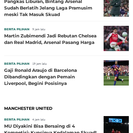
Pangkas Liburan, Bintang Arsenal
Sudah Berlatih Jelang Laga Pramusim
meski Tak Masuk Skuad
BERITA PILIHAN
9 jam lalu
Martin Zubimendi Jadi Rebutan Chelsea
dan Real Madrid, Arsenal Pasang Harga
BERITA PILIHAN
19 jam lalu
Gaji Ronald Araujo di Barcelona
Dibandingkan dengan Pemain
Liverpool, Begini Posisinya
MANCHESTER UNITED
BERITA PILIHAN
4 jam lalu
MU Diyakini Bisa Bersaing di 4
Kompetisi: Kuncinya Kedalaman Skuad!