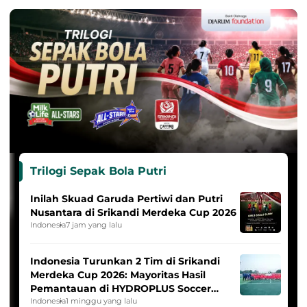
Trilogi Sepak Bola Putri
Inilah Skuad Garuda Pertiwi dan Putri
Nusantara di Srikandi Merdeka Cup 2026
Indonesia
7 jam yang lalu
Indonesia Turunkan 2 Tim di Srikandi
Merdeka Cup 2026: Mayoritas Hasil
Pemantauan di HYDROPLUS Soccer
League
Indonesia
1 minggu yang lalu