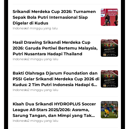
Srikandi Merdeka Cup 2026: Turnamen
Sepak Bola Putri Internasional Siap
Digelar di Kudus
Indonesia
1 minggu yang lalu
Hasil Drawing Srikandi Merdeka Cup
2026: Garuda Pertiwi Bertemu Malaysia,
Putri Nusantara Hadapi Thailand
Indonesia
2 minggu yang lalu
Bakti Olahraga Djarum Foundation dan
PSSI Gelar Srikandi Merdeka Cup 2026 di
Kudus: 2 Tim Putri Indonesia Hadapi 6
Tim Asia
Indonesia
2 minggu yang lalu
Kisah Dua Srikandi HYDROPLUS Soccer
League All-Stars 2025/2026: Asrama,
Sarung Tangan, dan Mimpi yang Tak
Pernah Padam
Indonesia
2 minggu yang lalu