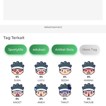
Advertisement
Tag Terkait
Sportylife
edukasi
Artikel Bola
More Tag
0%
0%
0%
0%
SUKA
LUCU
SEDIH
MARAH
0%
0%
0%
0%
KAGET
ANEH
TAKUT
TAKJUB