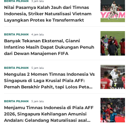
BERITA PILIHAN
3 jam lalu
Nilai Pasarnya Kalah Jauh dari Timnas
Indonesia, Striker Naturalisasi Vietnam
Layangkan Protes ke Transfermarkt
BERITA PILIHAN
4 jam lalu
Banyak Tekanan Eksternal, Gianni
Infantino Masih Dapat Dukungan Penuh
dari Dewan Manajemen FIFA
BERITA PILIHAN
5 jam lalu
Mengulas 2 Momen Timnas Indonesia Vs
Singapura di Laga Krusial Piala AFF:
Pernah Berakhir Pahit, tapi Lolos Petaka
di 2016
BERITA PILIHAN
5 jam lalu
Menjamu Timnas Indonesia di Piala AFF
2026, Singapura Kehilangan Amunisi
Andalan: Gelandang Naturalisasi asal
Jepang Harus Absen!