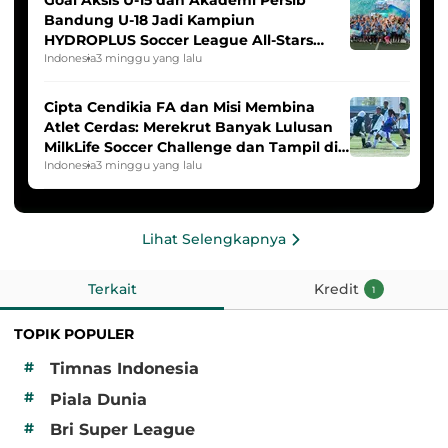
Goal Aksis U-15 dan Akademi Persib
Bandung U-18 Jadi Kampiun
HYDROPLUS Soccer League All-Stars
2025/2026
Indonesia
3 minggu yang lalu
Cipta Cendikia FA dan Misi Membina
Atlet Cerdas: Merekrut Banyak Lulusan
MilkLife Soccer Challenge dan Tampil di
HYDROPLUS Soccer League
Indonesia
3 minggu yang lalu
Lihat Selengkapnya
Terkait
Kredit
1
TOPIK POPULER
#
Timnas Indonesia
#
Piala Dunia
#
Bri Super League