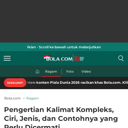
Iklan - Scroll ke bawah untuk melanjutkan
Ragam
Foto
Video
konten-konten Piala Dunia 2026 racikan khas Bola.com. Klik di sini!
EKSKLUSIF!
Bola.com
Ragam
Pengertian Kalimat Kompleks,
Ciri, Jenis, dan Contohnya yang
Perlu Dicermati