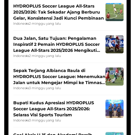
HYDROPLUS Soccer League All-Stars
2025/2026: Tak Sekadar Ajang Berburu
Gelar, Konsistensi Jadi Kunci Pembinaan
Indonesia
2 minggu yang lalu
Dua Jalan, Satu Tujuan: Pengalaman
Inspiratif 2 Pemain HYDROPLUS Soccer
League All-Stars 2025/2026 Mengikuti
Seleksi Timnas Indonesia Putri
Indonesia
2 minggu yang lalu
Sepak Terjang Albianca Raula di
HYDROPLUS Soccer League: Menemukan
Jalan untuk Mengejar Mimpi ke Timnas
Indonesia Putri
Indonesia
3 minggu yang lalu
Bupati Kudus Apresiasi HYDROPLUS
Soccer League All-Stars 2025/2026:
Selaras Visi Sports Tourism
Indonesia
3 minggu yang lalu