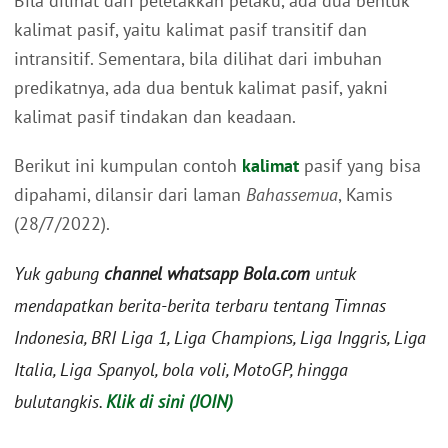
Bila dilihat dari peletakkan pelaku, ada dua bentuk
kalimat pasif, yaitu kalimat pasif transitif dan
intransitif. Sementara, bila dilihat dari imbuhan
predikatnya, ada dua bentuk kalimat pasif, yakni
kalimat pasif tindakan dan keadaan.
Berikut ini kumpulan contoh
kalimat
pasif yang bisa
dipahami, dilansir dari laman
Bahassemua
, Kamis
(28/7/2022).
Yuk gabung
channel whatsapp Bola.com
untuk
mendapatkan berita-berita terbaru tentang Timnas
Indonesia, BRI Liga 1, Liga Champions, Liga Inggris, Liga
Italia, Liga Spanyol, bola voli, MotoGP, hingga
bulutangkis.
Klik di sini (JOIN)