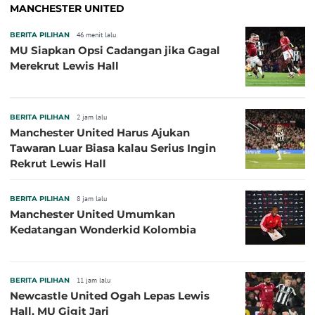
MANCHESTER UNITED
BERITA PILIHAN
46 menit lalu
MU Siapkan Opsi Cadangan jika Gagal
Merekrut Lewis Hall
BERITA PILIHAN
2 jam lalu
Manchester United Harus Ajukan
Tawaran Luar Biasa kalau Serius Ingin
Rekrut Lewis Hall
BERITA PILIHAN
8 jam lalu
Manchester United Umumkan
Kedatangan Wonderkid Kolombia
BERITA PILIHAN
11 jam lalu
Newcastle United Ogah Lepas Lewis
Hall, MU Gigit Jari