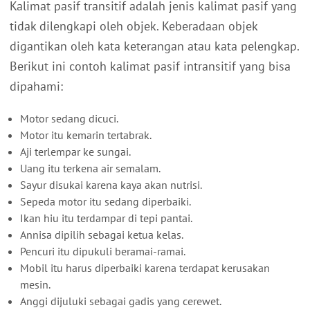
Kalimat pasif transitif adalah jenis kalimat pasif yang
tidak dilengkapi oleh objek. Keberadaan objek
digantikan oleh kata keterangan atau kata pelengkap.
Berikut ini contoh kalimat pasif intransitif yang bisa
dipahami:
Motor sedang dicuci.
Motor itu kemarin tertabrak.
Aji terlempar ke sungai.
Uang itu terkena air semalam.
Sayur disukai karena kaya akan nutrisi.
Sepeda motor itu sedang diperbaiki.
Ikan hiu itu terdampar di tepi pantai.
Annisa dipilih sebagai ketua kelas.
Pencuri itu dipukuli beramai-ramai.
Mobil itu harus diperbaiki karena terdapat kerusakan
mesin.
Anggi dijuluki sebagai gadis yang cerewet.