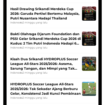
Hasil Drawing Srikandi Merdeka Cup
2026: Garuda Pertiwi Bertemu Malaysia,
Putri Nusantara Hadapi Thailand
Indonesia
2 minggu yang lalu
Bakti Olahraga Djarum Foundation dan
PSSI Gelar Srikandi Merdeka Cup 2026 di
Kudus: 2 Tim Putri Indonesia Hadapi 6
Tim Asia
Indonesia
2 minggu yang lalu
Kisah Dua Srikandi HYDROPLUS Soccer
League All-Stars 2025/2026: Asrama,
Sarung Tangan, dan Mimpi yang Tak
Pernah Padam
Indonesia
2 minggu yang lalu
HYDROPLUS Soccer League All-Stars
2025/2026: Tak Sekadar Ajang Berburu
Gelar, Konsistensi Jadi Kunci Pembinaan
Indonesia
2 minggu yang lalu