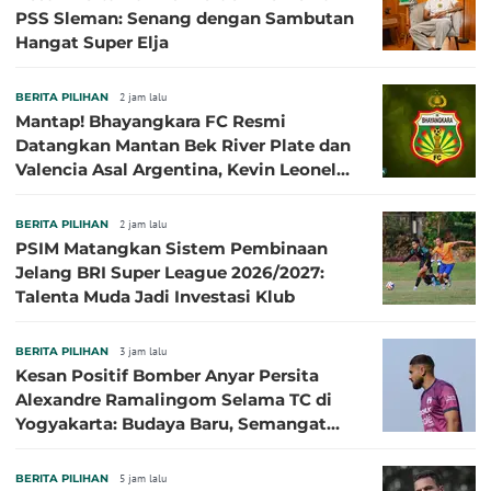
PSS Sleman: Senang dengan Sambutan
Hangat Super Elja
BERITA PILIHAN
2 jam lalu
Mantap! Bhayangkara FC Resmi
Datangkan Mantan Bek River Plate dan
Valencia Asal Argentina, Kevin Leonel
Sibille
BERITA PILIHAN
2 jam lalu
PSIM Matangkan Sistem Pembinaan
Jelang BRI Super League 2026/2027:
Talenta Muda Jadi Investasi Klub
BERITA PILIHAN
3 jam lalu
Kesan Positif Bomber Anyar Persita
Alexandre Ramalingom Selama TC di
Yogyakarta: Budaya Baru, Semangat
Baru!
BERITA PILIHAN
5 jam lalu