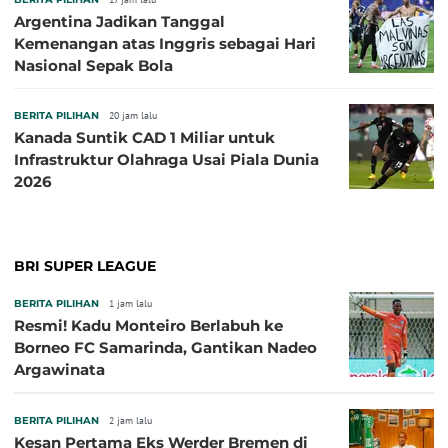
Argentina Jadikan Tanggal
Kemenangan atas Inggris sebagai Hari
Nasional Sepak Bola
BERITA PILIHAN
20 jam lalu
Kanada Suntik CAD 1 Miliar untuk
Infrastruktur Olahraga Usai Piala Dunia
2026
BRI SUPER LEAGUE
BERITA PILIHAN
1 jam lalu
Resmi! Kadu Monteiro Berlabuh ke
Borneo FC Samarinda, Gantikan Nadeo
Argawinata
BERITA PILIHAN
2 jam lalu
Kesan Pertama Eks Werder Bremen di