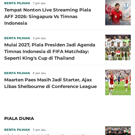
BERITA PILIHAN
7 jam lalu
Tempat Nonton Live Streaming Piala
AFF 2026: Singapura Vs Timnas
Indonesia
BERITA PILIHAN
8 jam lalu
Mulai 2027, Piala Presiden Jadi Agenda
Timnas Indonesia di FIFA Matchday:
Seperti King's Cup di Thailand
BERITA PILIHAN
8 jam lalu
Maarten Paes Masih Jadi Starter, Ajax
Libas Shelbourne di Conference League
PIALA DUNIA
BERITA PILIHAN
3 jam lalu