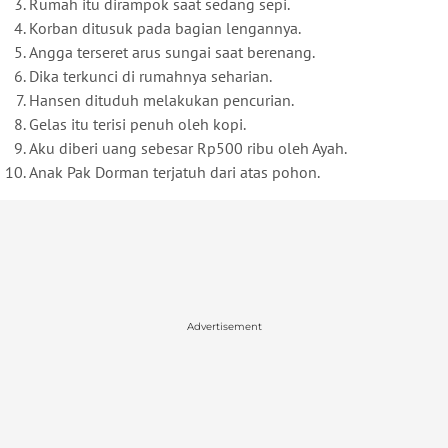
Rumah itu dirampok saat sedang sepi.
Korban ditusuk pada bagian lengannya.
Angga terseret arus sungai saat berenang.
Dika terkunci di rumahnya seharian.
Hansen dituduh melakukan pencurian.
Gelas itu terisi penuh oleh kopi.
Aku diberi uang sebesar Rp500 ribu oleh Ayah.
Anak Pak Dorman terjatuh dari atas pohon.
Advertisement