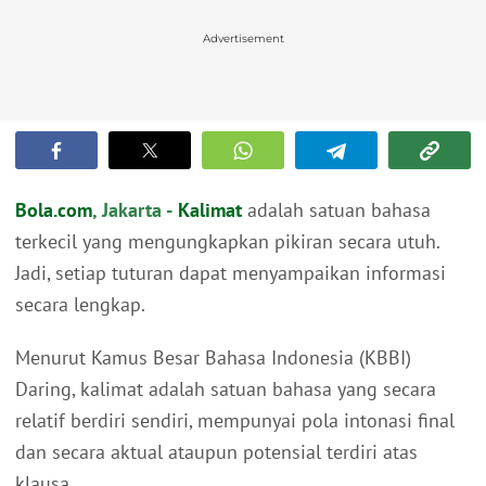
Advertisement
Bola.com
, Jakarta -
Kalimat
adalah satuan bahasa
terkecil yang mengungkapkan pikiran secara utuh.
Jadi, setiap tuturan dapat menyampaikan informasi
secara lengkap.
Menurut Kamus Besar Bahasa Indonesia (KBBI)
Daring, kalimat adalah satuan bahasa yang secara
relatif berdiri sendiri, mempunyai pola intonasi final
dan secara aktual ataupun potensial terdiri atas
klausa.