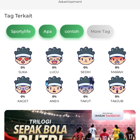
Advertisement
Tag Terkait
Sportylife
Apa
contoh
More Tag
0%
0%
0%
0%
SUKA
LUCU
SEDIH
MARAH
0%
0%
0%
0%
KAGET
ANEH
TAKUT
TAKJUB