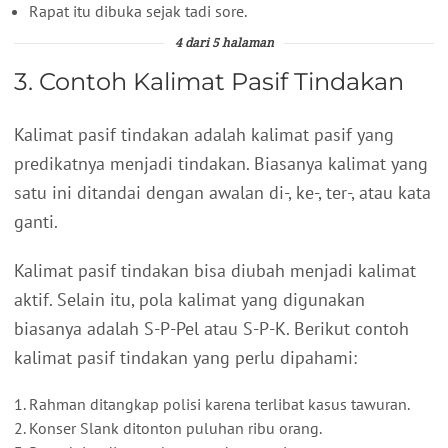
Rapat itu dibuka sejak tadi sore.
4 dari 5 halaman
3. Contoh Kalimat Pasif Tindakan
Kalimat pasif tindakan adalah kalimat pasif yang
predikatnya menjadi tindakan. Biasanya kalimat yang
satu ini ditandai dengan awalan di-, ke-, ter-, atau kata
ganti.
Kalimat pasif tindakan bisa diubah menjadi kalimat
aktif. Selain itu, pola kalimat yang digunakan
biasanya adalah S-P-Pel atau S-P-K. Berikut contoh
kalimat pasif tindakan yang perlu dipahami:
Rahman ditangkap polisi karena terlibat kasus tawuran.
Konser Slank ditonton puluhan ribu orang.