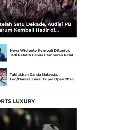
telah Satu Dekade, Audisi PB
arum Kembali Hadir di
kassar untuk Pencarian
lenta Super
Nova Widianto Kembali Ditunjuk
Jadi Pelatih Ganda Campuran Pelat…
Taklukkan Ganda Malaysia,
Leo/Daniel Juarai Taipei Open 2026
RTS LUXURY