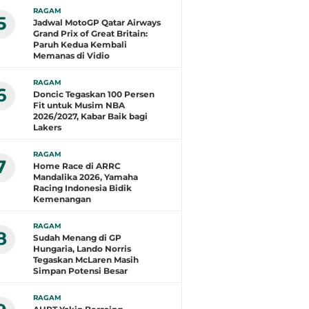
RAGAM
5
Jadwal MotoGP Qatar Airways
Grand Prix of Great Britain:
Paruh Kedua Kembali
Memanas di Vidio
RAGAM
6
Doncic Tegaskan 100 Persen
Fit untuk Musim NBA
2026/2027, Kabar Baik bagi
Lakers
RAGAM
7
Home Race di ARRC
Mandalika 2026, Yamaha
Racing Indonesia Bidik
Kemenangan
RAGAM
8
Sudah Menang di GP
Hungaria, Lando Norris
Tegaskan McLaren Masih
Simpan Potensi Besar
RAGAM