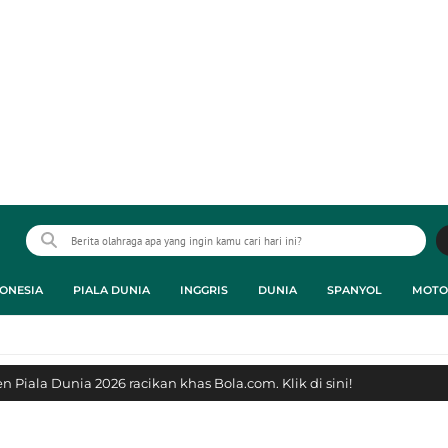
ONESIA
PIALA DUNIA
INGGRIS
DUNIA
SPANYOL
MOTO
 Piala Dunia 2026 racikan khas Bola.com. Klik di sini!