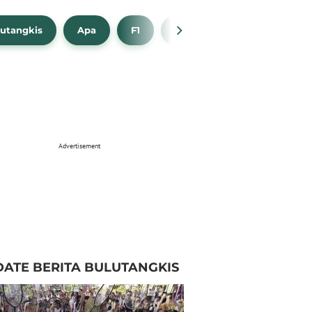
utangkis
Apa
F1
NBA
Bola Beli
Advertisement
ATE BERITA BULUTANGKIS