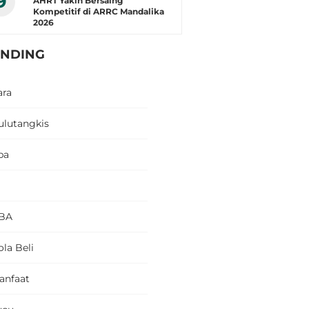
9
AHRT Yakin Bersaing
Kompetitif di ARRC Mandalika
2026
ENDING
ara
ulutangkis
pa
BA
la Beli
anfaat