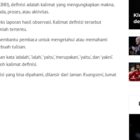
BBI), definisi adalah kalimat yang mengungkapkan makna,
a, proses, atau aktivitas.
Kl
de
ks laporan hasil observasi. Kalimat definisi tersebut
Be
miah tertentu.
an membantu pembaca untuk mengetahui atau memahami
ebuah tulisan.
a 'adalah', 'ialah', 'yaitu', 'merupakan', 'yaitu', dan 'yakni'.
h kalimat definisi.
isi yang bisa dipahami, dilansir dari laman
Ruangseni
, Jumat