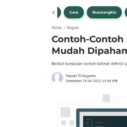
1
NBA
Bola Beli
Cara
Bulutangkis
Home
Ragam
Contoh-Contoh 
Mudah Dipaha
Berikut kumpulan contoh kalimat definisi y
Faozan Tri Nugroho
Diterbitkan 29 Juli 2022, 19:40 WIB