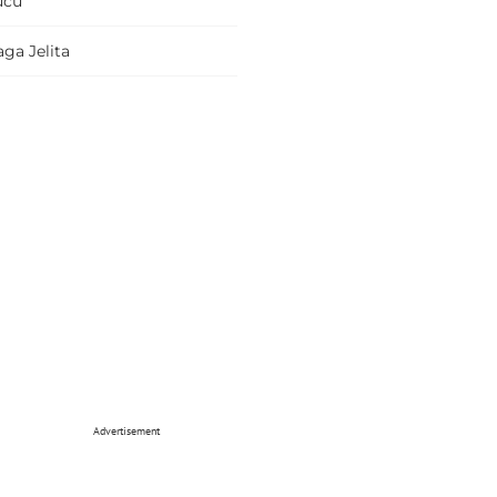
ucu
ga Jelita
Advertisement