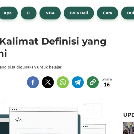
Apa
F1
NBA
Bola Beli
Cara
Bul
Kalimat Definisi yang
mi
ang bisa digunakan untuk belajar.
16
UPD