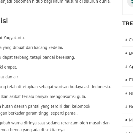
menjadi pedoman hidup bagi kaum muslim di seluruh dunia.
isi
TR
t Yogyakarta.
#
C
 yang dibuat dari kacang kedelai.
#
B
k dapat terbang, tetapi pandai berenang.
#
A
ki empat.
at dan air
#
F1
ng telah ditetapkan sebagai warisan budaya asli Indonesia.
#
N
ulkan akibat terlalu banyak mengonsumsi gula.
hutan daerah pantai yang terdiri dari kelompok
#
Bo
an berkadar garam tinggi seperti pantai.
#
M
gubah warna dirinya saat sedang terancam oleh musuh dan
nda-benda yang ada di sekitarnya.