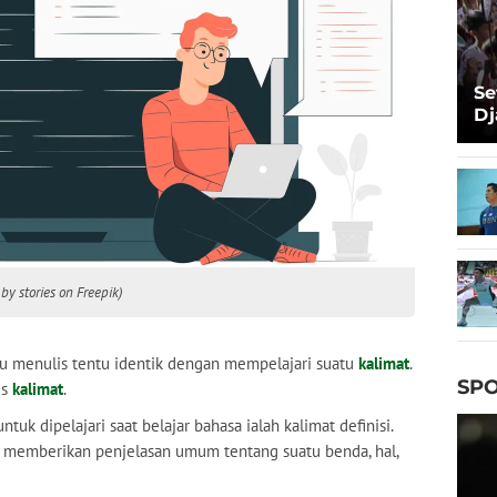
Se
Dj
Ma
Ta
 by stories on Freepik)
au menulis tentu identik dengan mempelajari suatu
kalimat
.
SPO
is
kalimat
.
ntuk dipelajari saat belajar bahasa ialah kalimat definisi.
ng memberikan penjelasan umum tentang suatu benda, hal,