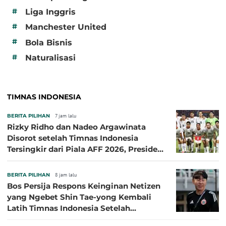
#
Liga Inggris
#
Manchester United
#
Bola Bisnis
#
Naturalisasi
TIMNAS INDONESIA
BERITA PILIHAN
7 jam lalu
Rizky Ridho dan Nadeo Argawinata
Disorot setelah Timnas Indonesia
Tersingkir dari Piala AFF 2026, Presiden
Persija Pasang Badan
BERITA PILIHAN
8 jam lalu
Bos Persija Respons Keinginan Netizen
yang Ngebet Shin Tae-yong Kembali
Latih Timnas Indonesia Setelah
Tersingkir dari Piala AFF 2026