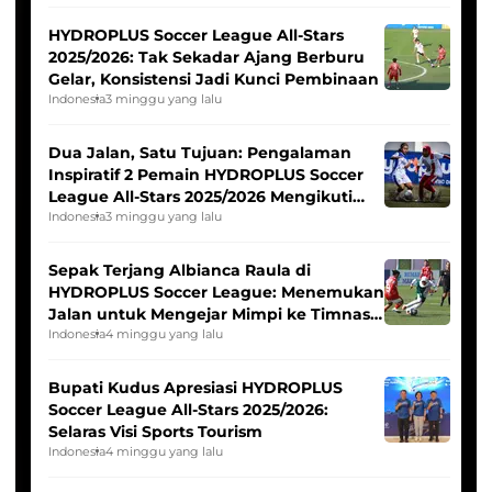
HYDROPLUS Soccer League All-Stars
2025/2026: Tak Sekadar Ajang Berburu
Gelar, Konsistensi Jadi Kunci Pembinaan
Indonesia
3 minggu yang lalu
Dua Jalan, Satu Tujuan: Pengalaman
Inspiratif 2 Pemain HYDROPLUS Soccer
League All-Stars 2025/2026 Mengikuti
Seleksi Timnas Indonesia Putri
Indonesia
3 minggu yang lalu
Sepak Terjang Albianca Raula di
HYDROPLUS Soccer League: Menemukan
Jalan untuk Mengejar Mimpi ke Timnas
Indonesia Putri
Indonesia
4 minggu yang lalu
Bupati Kudus Apresiasi HYDROPLUS
Soccer League All-Stars 2025/2026:
Selaras Visi Sports Tourism
Indonesia
4 minggu yang lalu