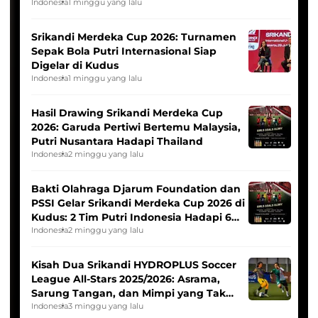
League
Indonesia
1 minggu yang lalu
Srikandi Merdeka Cup 2026: Turnamen
Sepak Bola Putri Internasional Siap
Digelar di Kudus
Indonesia
1 minggu yang lalu
Hasil Drawing Srikandi Merdeka Cup
2026: Garuda Pertiwi Bertemu Malaysia,
Putri Nusantara Hadapi Thailand
Indonesia
2 minggu yang lalu
Bakti Olahraga Djarum Foundation dan
PSSI Gelar Srikandi Merdeka Cup 2026 di
Kudus: 2 Tim Putri Indonesia Hadapi 6
Tim Asia
Indonesia
2 minggu yang lalu
Kisah Dua Srikandi HYDROPLUS Soccer
League All-Stars 2025/2026: Asrama,
Sarung Tangan, dan Mimpi yang Tak
Pernah Padam
Indonesia
3 minggu yang lalu