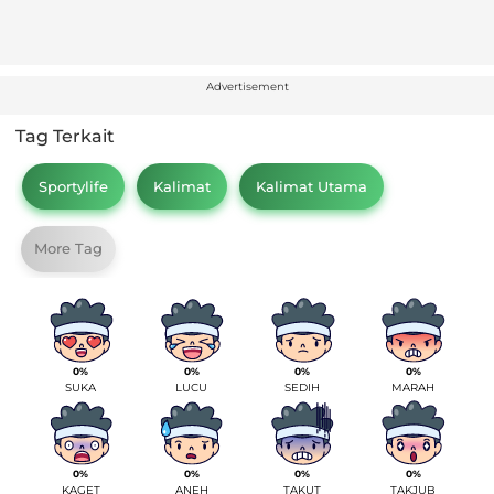
Advertisement
Tag Terkait
Sportylife
Kalimat
Kalimat Utama
More Tag
0%
0%
0%
0%
SUKA
LUCU
SEDIH
MARAH
0%
0%
0%
0%
KAGET
ANEH
TAKUT
TAKJUB