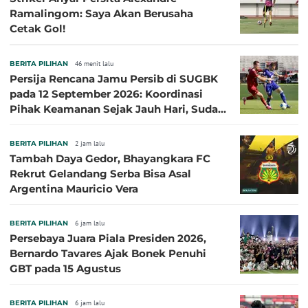
Ramalingom: Saya Akan Berusaha
Cetak Gol!
BERITA PILIHAN
46 menit lalu
Persija Rencana Jamu Persib di SUGBK
pada 12 September 2026: Koordinasi
Pihak Keamanan Sejak Jauh Hari, Sudah
Kantongi Izin PPKGBK
BERITA PILIHAN
2 jam lalu
Tambah Daya Gedor, Bhayangkara FC
Rekrut Gelandang Serba Bisa Asal
Argentina Mauricio Vera
BERITA PILIHAN
6 jam lalu
Persebaya Juara Piala Presiden 2026,
Bernardo Tavares Ajak Bonek Penuhi
GBT pada 15 Agustus
BERITA PILIHAN
6 jam lalu