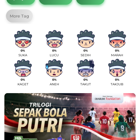
More Tag
0%
0%
0%
0%
SUKA
LUCU
SEDIH
MARAH
0%
0%
0%
0%
KAGET
ANEH
TAKUT
TAKJUB