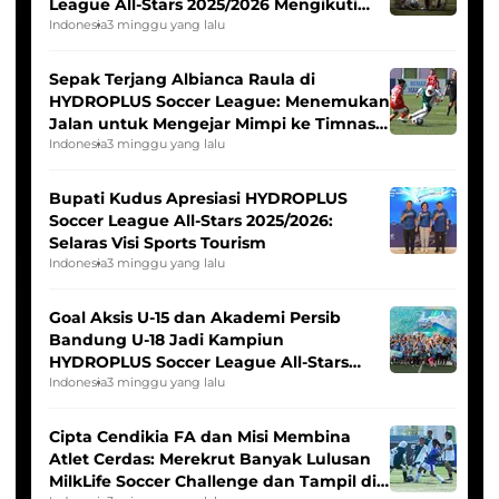
League All-Stars 2025/2026 Mengikuti
Seleksi Timnas Indonesia Putri
Indonesia
3 minggu yang lalu
Sepak Terjang Albianca Raula di
HYDROPLUS Soccer League: Menemukan
Jalan untuk Mengejar Mimpi ke Timnas
Indonesia Putri
Indonesia
3 minggu yang lalu
Bupati Kudus Apresiasi HYDROPLUS
Soccer League All-Stars 2025/2026:
Selaras Visi Sports Tourism
Indonesia
3 minggu yang lalu
Goal Aksis U-15 dan Akademi Persib
Bandung U-18 Jadi Kampiun
HYDROPLUS Soccer League All-Stars
2025/2026
Indonesia
3 minggu yang lalu
Cipta Cendikia FA dan Misi Membina
Atlet Cerdas: Merekrut Banyak Lulusan
MilkLife Soccer Challenge dan Tampil di