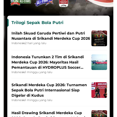
Trilogi Sepak Bola Putri
Inilah Skuad Garuda Pertiwi dan Putri
Nusantara di Srikandi Merdeka Cup 2026
Indonesia
2 hari yang lalu
Indonesia Turunkan 2 Tim di Srikandi
Merdeka Cup 2026: Mayoritas Hasil
Pemantauan di HYDROPLUS Soccer
League
Indonesia
1 minggu yang lalu
Srikandi Merdeka Cup 2026: Turnamen
Sepak Bola Putri Internasional Siap
Digelar di Kudus
Indonesia
1 minggu yang lalu
Hasil Drawing Srikandi Merdeka Cup