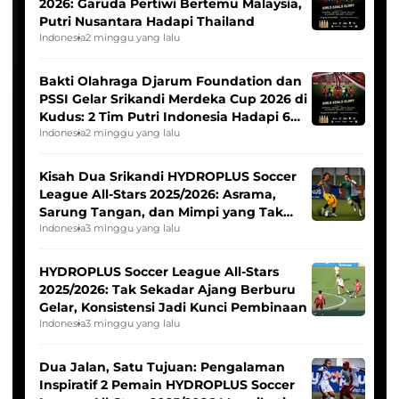
2026: Garuda Pertiwi Bertemu Malaysia,
Putri Nusantara Hadapi Thailand
Indonesia
2 minggu yang lalu
Bakti Olahraga Djarum Foundation dan
PSSI Gelar Srikandi Merdeka Cup 2026 di
Kudus: 2 Tim Putri Indonesia Hadapi 6
Tim Asia
Indonesia
2 minggu yang lalu
Kisah Dua Srikandi HYDROPLUS Soccer
League All-Stars 2025/2026: Asrama,
Sarung Tangan, dan Mimpi yang Tak
Pernah Padam
Indonesia
3 minggu yang lalu
HYDROPLUS Soccer League All-Stars
2025/2026: Tak Sekadar Ajang Berburu
Gelar, Konsistensi Jadi Kunci Pembinaan
Indonesia
3 minggu yang lalu
Dua Jalan, Satu Tujuan: Pengalaman
Inspiratif 2 Pemain HYDROPLUS Soccer