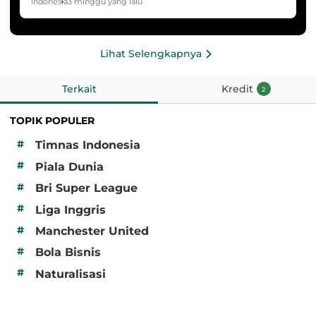
HYDROPLUS Soccer League
Indonesia
3 minggu yang lalu
Lihat Selengkapnya
Terkait
Kredit
2
TOPIK POPULER
#
Timnas Indonesia
#
Piala Dunia
#
Bri Super League
#
Liga Inggris
#
Manchester United
#
Bola Bisnis
#
Naturalisasi