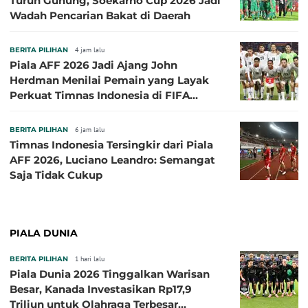
Turun Gunung, Soekarno Cup 2026 Jadi
Wadah Pencarian Bakat di Daerah
BERITA PILIHAN
4 jam lalu
Piala AFF 2026 Jadi Ajang John
Herdman Menilai Pemain yang Layak
Perkuat Timnas Indonesia di FIFA
ASEAN Cup 2026
BERITA PILIHAN
6 jam lalu
Timnas Indonesia Tersingkir dari Piala
AFF 2026, Luciano Leandro: Semangat
Saja Tidak Cukup
PIALA DUNIA
BERITA PILIHAN
1 hari lalu
Piala Dunia 2026 Tinggalkan Warisan
Besar, Kanada Investasikan Rp17,9
Triliun untuk Olahraga Terbesar