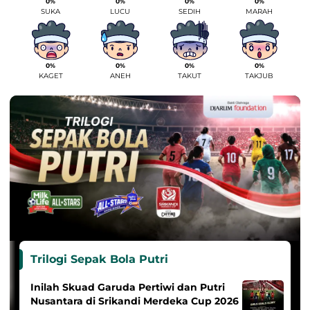
0%
0%
0%
0%
SUKA
LUCU
SEDIH
MARAH
0%
0%
0%
0%
KAGET
ANEH
TAKUT
TAKJUB
Trilogi Sepak Bola Putri
Inilah Skuad Garuda Pertiwi dan Putri
Nusantara di Srikandi Merdeka Cup 2026