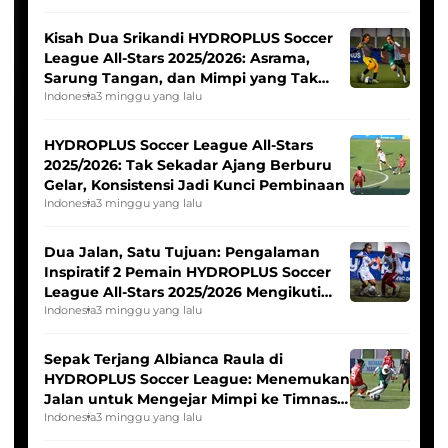
Kisah Dua Srikandi HYDROPLUS Soccer
League All-Stars 2025/2026: Asrama,
Sarung Tangan, dan Mimpi yang Tak
Pernah Padam
Indonesia
3 minggu yang lalu
HYDROPLUS Soccer League All-Stars
2025/2026: Tak Sekadar Ajang Berburu
Gelar, Konsistensi Jadi Kunci Pembinaan
Indonesia
3 minggu yang lalu
Dua Jalan, Satu Tujuan: Pengalaman
Inspiratif 2 Pemain HYDROPLUS Soccer
League All-Stars 2025/2026 Mengikuti
Seleksi Timnas Indonesia Putri
Indonesia
3 minggu yang lalu
Sepak Terjang Albianca Raula di
HYDROPLUS Soccer League: Menemukan
Jalan untuk Mengejar Mimpi ke Timnas
Indonesia Putri
Indonesia
3 minggu yang lalu