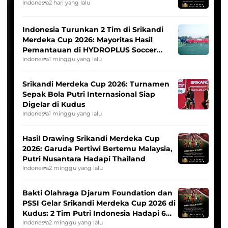
Indonesia
2 hari yang lalu
Indonesia Turunkan 2 Tim di Srikandi
Merdeka Cup 2026: Mayoritas Hasil
Pemantauan di HYDROPLUS Soccer
League
Indonesia
1 minggu yang lalu
Srikandi Merdeka Cup 2026: Turnamen
Sepak Bola Putri Internasional Siap
Digelar di Kudus
Indonesia
1 minggu yang lalu
Hasil Drawing Srikandi Merdeka Cup
2026: Garuda Pertiwi Bertemu Malaysia,
Putri Nusantara Hadapi Thailand
Indonesia
2 minggu yang lalu
Bakti Olahraga Djarum Foundation dan
PSSI Gelar Srikandi Merdeka Cup 2026 di
Kudus: 2 Tim Putri Indonesia Hadapi 6
Tim Asia
Indonesia
2 minggu yang lalu