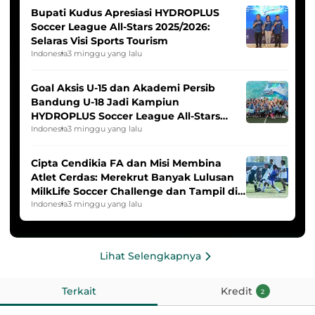
Bupati Kudus Apresiasi HYDROPLUS
Soccer League All-Stars 2025/2026:
Selaras Visi Sports Tourism
Indonesia
3 minggu yang lalu
Goal Aksis U-15 dan Akademi Persib
Bandung U-18 Jadi Kampiun
HYDROPLUS Soccer League All-Stars
2025/2026
Indonesia
3 minggu yang lalu
Cipta Cendikia FA dan Misi Membina
Atlet Cerdas: Merekrut Banyak Lulusan
MilkLife Soccer Challenge dan Tampil di
HYDROPLUS Soccer League
Indonesia
3 minggu yang lalu
Lihat Selengkapnya
Terkait
Kredit
2