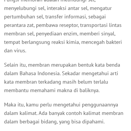
menyelubungi sel, interaksi antar sel, mengatur
pertumbuhan sel, transfer informasi, sebagai
perantara zat, pembawa reseptor, transportasi lintas
membran sel, penyediaan enzim, memberi sinyal,
tempat berlangsung reaksi kimia, mencegah bakteri
dan virus.
Selain itu, membran merupakan bentuk kata benda
dalam Bahasa Indonesia. Sekadar mengetahui arti
kata membran terkadang masih belum terlalu
membantu memahami makna di baliknya.
Maka itu, kamu perlu mengetahui penggunaannya
dalam kalimat. Ada banyak contoh kalimat membran
dalam berbagai bidang, yang bisa dipahami.