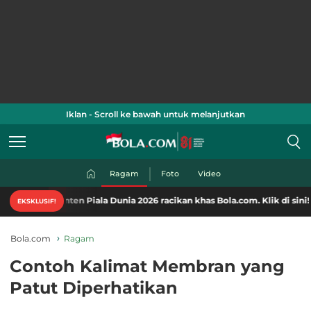
Iklan - Scroll ke bawah untuk melanjutkan
Ragam
Foto
Video
nten Piala Dunia 2026 racikan khas Bola.com. Klik di sini!
EKSKLUSIF!
Bola.com
Ragam
Contoh Kalimat Membran yang
Patut Diperhatikan