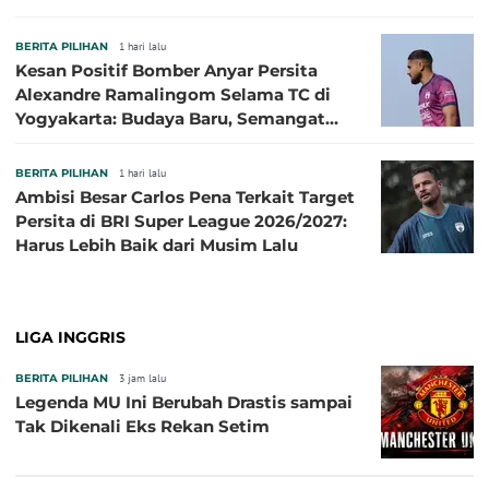
BERITA PILIHAN
1 hari lalu
Kesan Positif Bomber Anyar Persita
Alexandre Ramalingom Selama TC di
Yogyakarta: Budaya Baru, Semangat
Baru!
BERITA PILIHAN
1 hari lalu
Ambisi Besar Carlos Pena Terkait Target
Persita di BRI Super League 2026/2027:
Harus Lebih Baik dari Musim Lalu
LIGA INGGRIS
BERITA PILIHAN
3 jam lalu
Legenda MU Ini Berubah Drastis sampai
Tak Dikenali Eks Rekan Setim