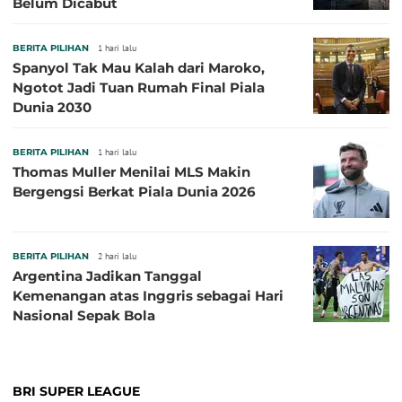
Belum Dicabut
BERITA PILIHAN
1 hari lalu
Spanyol Tak Mau Kalah dari Maroko,
Ngotot Jadi Tuan Rumah Final Piala
Dunia 2030
BERITA PILIHAN
1 hari lalu
Thomas Muller Menilai MLS Makin
Bergengsi Berkat Piala Dunia 2026
BERITA PILIHAN
2 hari lalu
Argentina Jadikan Tanggal
Kemenangan atas Inggris sebagai Hari
Nasional Sepak Bola
BRI SUPER LEAGUE