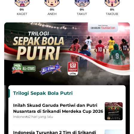
0%
0%
0%
0%
KAGET
ANEH
TAKUT
TAKJUB
Trilogi Sepak Bola Putri
Inilah Skuad Garuda Pertiwi dan Putri
Nusantara di Srikandi Merdeka Cup 2026
Indonesia
2 hari yang lalu
Indonesia Turunkan 2 Tim di Srikandi