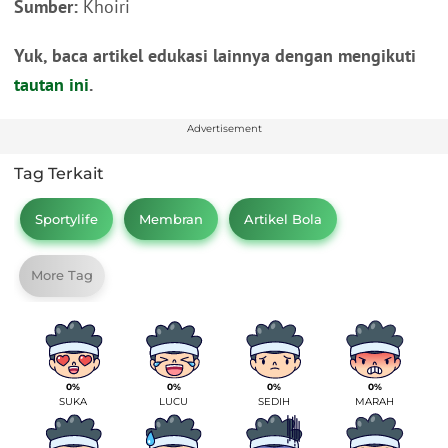
Sumber:
Khoiri
Yuk, baca artikel edukasi lainnya dengan mengikuti
tautan ini
.
Advertisement
Tag Terkait
Sportylife
Membran
Artikel Bola
More Tag
0%
0%
0%
0%
SUKA
LUCU
SEDIH
MARAH