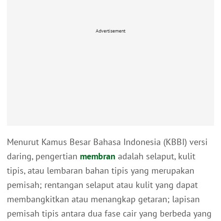
Advertisement
Menurut Kamus Besar Bahasa Indonesia (KBBI) versi
daring, pengertian
membran
adalah selaput, kulit
tipis, atau lembaran bahan tipis yang merupakan
pemisah; rentangan selaput atau kulit yang dapat
membangkitkan atau menangkap getaran; lapisan
pemisah tipis antara dua fase cair yang berbeda yang