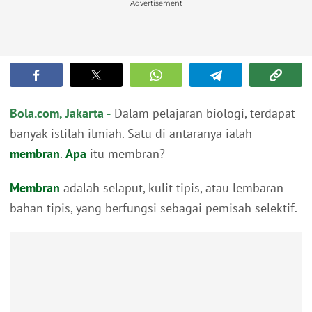
Advertisement
Bola.com, Jakarta -
Dalam pelajaran biologi, terdapat
banyak istilah ilmiah. Satu di antaranya ialah
membran
.
Apa
itu membran?
Membran
adalah selaput, kulit tipis, atau lembaran
bahan tipis, yang berfungsi sebagai pemisah selektif.