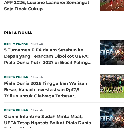
AFF 2026, Luciano Leandro: Semangat
Saja Tidak Cukup
PIALA DUNIA
BERITA PILIHAN
4 jam lalu
5 Turnamen FIFA dalam Setahun ke
Depan yang Terancam Diboikot UEFA:
Piala Dunia Putri 2027 di Brasil Paling
Besar
BERITA PILIHAN
1 hari lalu
Piala Dunia 2026 Tinggalkan Warisan
Besar, Kanada Investasikan Rp17,9
Triliun untuk Olahraga Terbesar
Sepanjang Sejarah
BERITA PILIHAN
1 hari lalu
Gianni Infantino Sudah Minta Maaf,
UEFA Tetap Ngotot: Boikot Piala Dunia