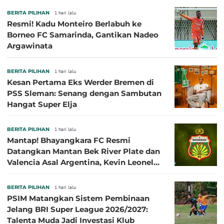
BERITA PILIHAN
1 hari lalu
Resmi! Kadu Monteiro Berlabuh ke
Borneo FC Samarinda, Gantikan Nadeo
Argawinata
BERITA PILIHAN
1 hari lalu
Kesan Pertama Eks Werder Bremen di
PSS Sleman: Senang dengan Sambutan
Hangat Super Elja
BERITA PILIHAN
1 hari lalu
Mantap! Bhayangkara FC Resmi
Datangkan Mantan Bek River Plate dan
Valencia Asal Argentina, Kevin Leonel
Sibille
BERITA PILIHAN
1 hari lalu
PSIM Matangkan Sistem Pembinaan
Jelang BRI Super League 2026/2027:
Talenta Muda Jadi Investasi Klub