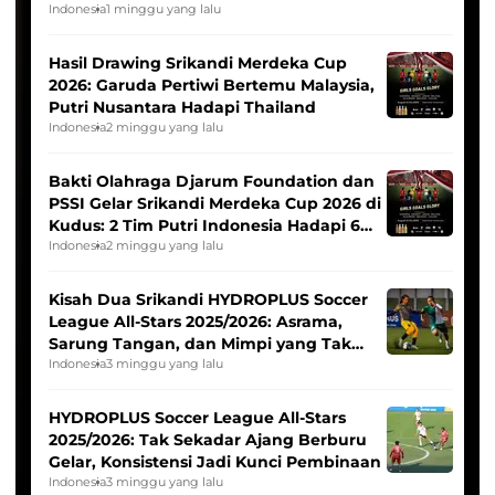
Indonesia
1 minggu yang lalu
Hasil Drawing Srikandi Merdeka Cup
2026: Garuda Pertiwi Bertemu Malaysia,
Putri Nusantara Hadapi Thailand
Indonesia
2 minggu yang lalu
Bakti Olahraga Djarum Foundation dan
PSSI Gelar Srikandi Merdeka Cup 2026 di
Kudus: 2 Tim Putri Indonesia Hadapi 6
Tim Asia
Indonesia
2 minggu yang lalu
Kisah Dua Srikandi HYDROPLUS Soccer
League All-Stars 2025/2026: Asrama,
Sarung Tangan, dan Mimpi yang Tak
Pernah Padam
Indonesia
3 minggu yang lalu
HYDROPLUS Soccer League All-Stars
2025/2026: Tak Sekadar Ajang Berburu
Gelar, Konsistensi Jadi Kunci Pembinaan
Indonesia
3 minggu yang lalu