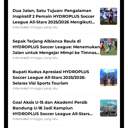
Dua Jalan, Satu Tujuan: Pengalaman
Inspiratif 2 Pemain HYDROPLUS Soccer
League All-Stars 2025/2026 Mengikuti
Seleksi Timnas Indonesia Putri
Indonesia
3 minggu yang lalu
Sepak Terjang Albianca Raula di
HYDROPLUS Soccer League: Menemukan
Jalan untuk Mengejar Mimpi ke Timnas
Indonesia Putri
Indonesia
3 minggu yang lalu
Bupati Kudus Apresiasi HYDROPLUS
Soccer League All-Stars 2025/2026:
Selaras Visi Sports Tourism
Indonesia
3 minggu yang lalu
Goal Aksis U-15 dan Akademi Persib
Bandung U-18 Jadi Kampiun
HYDROPLUS Soccer League All-Stars
2025/2026
Indonesia
3 minggu yang lalu