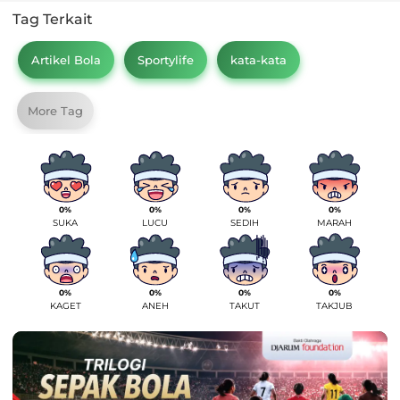
Tag Terkait
Artikel Bola
Sportylife
kata-kata
More Tag
0%
0%
0%
0%
SUKA
LUCU
SEDIH
MARAH
0%
0%
0%
0%
KAGET
ANEH
TAKUT
TAKJUB