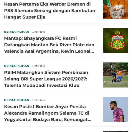
Kesan Pertama Eks Werder Bremen di
PSS Sleman: Senang dengan Sambutan
Hangat Super Elja
BERITA PILIHAN
1 hari lalu
Mantap! Bhayangkara FC Resmi
Datangkan Mantan Bek River Plate dan
Valencia Asal Argentina, Kevin Leonel
Sibille
BERITA PILIHAN
1 hari lalu
PSIM Matangkan Sistem Pembinaan
Jelang BRI Super League 2026/2027:
Talenta Muda Jadi Investasi Klub
BERITA PILIHAN
1 hari lalu
Kesan Positif Bomber Anyar Persita
Alexandre Ramalingom Selama TC di
Yogyakarta: Budaya Baru, Semangat
Baru!