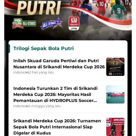
Trilogi Sepak Bola Putri
Inilah Skuad Garuda Pertiwi dan Putri
Nusantara di Srikandi Merdeka Cup 2026
Indonesia
2 hari yang lalu
Indonesia Turunkan 2 Tim di Srikandi
Merdeka Cup 2026: Mayoritas Hasil
Pemantauan di HYDROPLUS Soccer
League
Indonesia
1 minggu yang lalu
Srikandi Merdeka Cup 2026: Turnamen
Sepak Bola Putri Internasional Siap
Digelar di Kudus