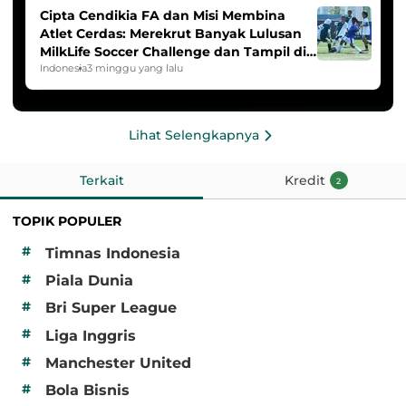
Cipta Cendikia FA dan Misi Membina
Atlet Cerdas: Merekrut Banyak Lulusan
MilkLife Soccer Challenge dan Tampil di
HYDROPLUS Soccer League
Indonesia
3 minggu yang lalu
Lihat Selengkapnya
Terkait
Kredit
2
TOPIK POPULER
#
Timnas Indonesia
#
Piala Dunia
#
Bri Super League
#
Liga Inggris
#
Manchester United
#
Bola Bisnis