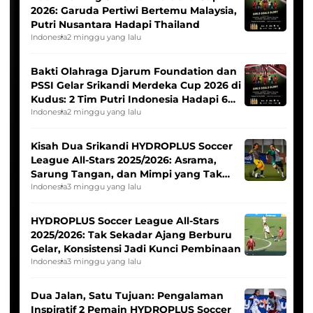
2026: Garuda Pertiwi Bertemu Malaysia,
Putri Nusantara Hadapi Thailand
Indonesia
2 minggu yang lalu
Bakti Olahraga Djarum Foundation dan
PSSI Gelar Srikandi Merdeka Cup 2026 di
Kudus: 2 Tim Putri Indonesia Hadapi 6
Tim Asia
Indonesia
2 minggu yang lalu
Kisah Dua Srikandi HYDROPLUS Soccer
League All-Stars 2025/2026: Asrama,
Sarung Tangan, dan Mimpi yang Tak
Pernah Padam
Indonesia
3 minggu yang lalu
HYDROPLUS Soccer League All-Stars
2025/2026: Tak Sekadar Ajang Berburu
Gelar, Konsistensi Jadi Kunci Pembinaan
Indonesia
3 minggu yang lalu
Dua Jalan, Satu Tujuan: Pengalaman
Inspiratif 2 Pemain HYDROPLUS Soccer