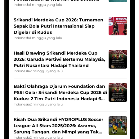
League
Indonesia
1 minggu yang lalu
Srikandi Merdeka Cup 2026: Turnamen
Sepak Bola Putri Internasional Siap
Digelar di Kudus
Indonesia
1 minggu yang lalu
Hasil Drawing Srikandi Merdeka Cup
2026: Garuda Pertiwi Bertemu Malaysia,
Putri Nusantara Hadapi Thailand
Indonesia
2 minggu yang lalu
Bakti Olahraga Djarum Foundation dan
PSSI Gelar Srikandi Merdeka Cup 2026 di
Kudus: 2 Tim Putri Indonesia Hadapi 6
Tim Asia
Indonesia
2 minggu yang lalu
Kisah Dua Srikandi HYDROPLUS Soccer
League All-Stars 2025/2026: Asrama,
Sarung Tangan, dan Mimpi yang Tak
Pernah Padam
Indonesia
2 minggu yang lalu