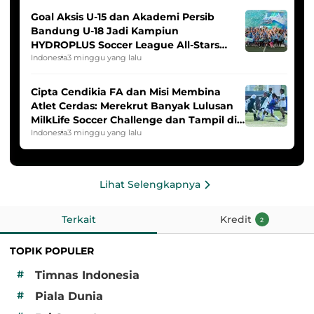
Goal Aksis U-15 dan Akademi Persib
Bandung U-18 Jadi Kampiun
HYDROPLUS Soccer League All-Stars
2025/2026
Indonesia
3 minggu yang lalu
Cipta Cendikia FA dan Misi Membina
Atlet Cerdas: Merekrut Banyak Lulusan
MilkLife Soccer Challenge dan Tampil di
HYDROPLUS Soccer League
Indonesia
3 minggu yang lalu
Lihat Selengkapnya
Terkait
Kredit
2
TOPIK POPULER
#
Timnas Indonesia
#
Piala Dunia