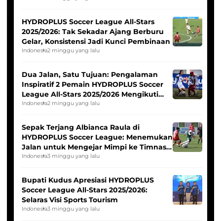
HYDROPLUS Soccer League All-Stars
2025/2026: Tak Sekadar Ajang Berburu
Gelar, Konsistensi Jadi Kunci Pembinaan
Indonesia
2 minggu yang lalu
Dua Jalan, Satu Tujuan: Pengalaman
Inspiratif 2 Pemain HYDROPLUS Soccer
League All-Stars 2025/2026 Mengikuti
Seleksi Timnas Indonesia Putri
Indonesia
2 minggu yang lalu
Sepak Terjang Albianca Raula di
HYDROPLUS Soccer League: Menemukan
Jalan untuk Mengejar Mimpi ke Timnas
Indonesia Putri
Indonesia
3 minggu yang lalu
Bupati Kudus Apresiasi HYDROPLUS
Soccer League All-Stars 2025/2026:
Selaras Visi Sports Tourism
Indonesia
3 minggu yang lalu