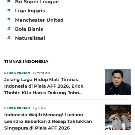
#
Bri Super League
#
Liga Inggris
#
Manchester United
#
Bola Bisnis
#
Naturalisasi
TIMNAS INDONESIA
BERITA PILIHAN
18 menit lalu
Jelang Laga Hidup Mati Timnas
Indonesia di Piala AFF 2026, Erick
Thohir: Kita Harus Dukung John
Herdman, Kala Baik dan Tidak Baik
BERITA PILIHAN
1 jam lalu
Indonesia Wajib Menang! Luciano
Leandro Beberkan 3 Resep Taklukkan
Singapura di Piala AFF 2026