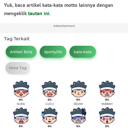
Yuk, baca artikel kata-kata motto lainnya dengan
mengeklik
tautan ini
.
Advertisement
Tag Terkait
Artikel Bola
Sportylife
kata-kata
More Tag
0%
0%
0%
0%
SUKA
LUCU
SEDIH
MARAH
0%
0%
0%
0%