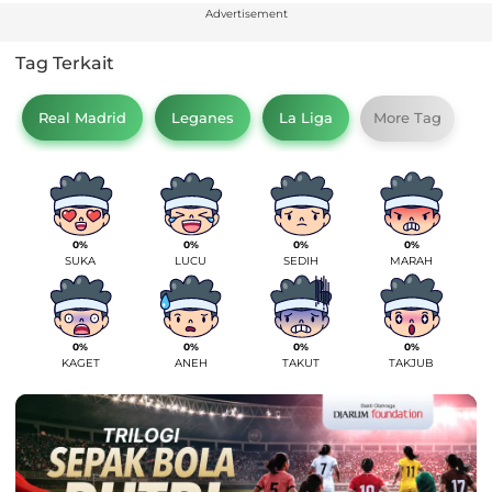
Advertisement
Tag Terkait
Real Madrid
Leganes
La Liga
More Tag
0%
0%
0%
0%
SUKA
LUCU
SEDIH
MARAH
0%
0%
0%
0%
KAGET
ANEH
TAKUT
TAKJUB