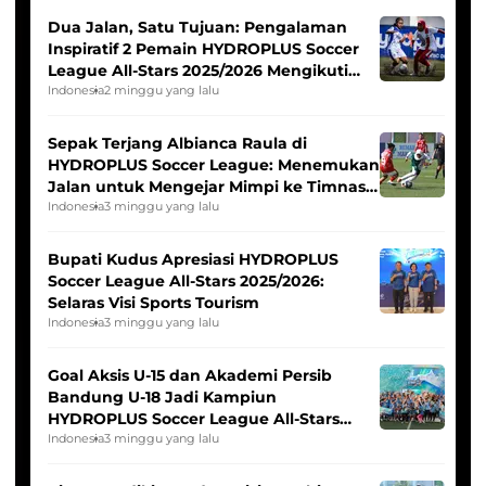
Dua Jalan, Satu Tujuan: Pengalaman
Inspiratif 2 Pemain HYDROPLUS Soccer
League All-Stars 2025/2026 Mengikuti
Seleksi Timnas Indonesia Putri
Indonesia
2 minggu yang lalu
Sepak Terjang Albianca Raula di
HYDROPLUS Soccer League: Menemukan
Jalan untuk Mengejar Mimpi ke Timnas
Indonesia Putri
Indonesia
3 minggu yang lalu
Bupati Kudus Apresiasi HYDROPLUS
Soccer League All-Stars 2025/2026:
Selaras Visi Sports Tourism
Indonesia
3 minggu yang lalu
Goal Aksis U-15 dan Akademi Persib
Bandung U-18 Jadi Kampiun
HYDROPLUS Soccer League All-Stars
2025/2026
Indonesia
3 minggu yang lalu