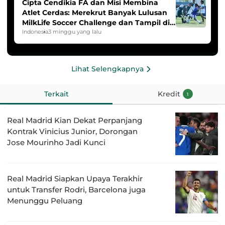
Cipta Cendikia FA dan Misi Membina
Atlet Cerdas: Merekrut Banyak Lulusan
MilkLife Soccer Challenge dan Tampil di
HYDROPLUS Soccer League
Indonesia
3 minggu yang lalu
Lihat Selengkapnya
Terkait
Kredit
1
Real Madrid Kian Dekat Perpanjang
Kontrak Vinicius Junior, Dorongan
Jose Mourinho Jadi Kunci
Real Madrid Siapkan Upaya Terakhir
untuk Transfer Rodri, Barcelona juga
Menunggu Peluang