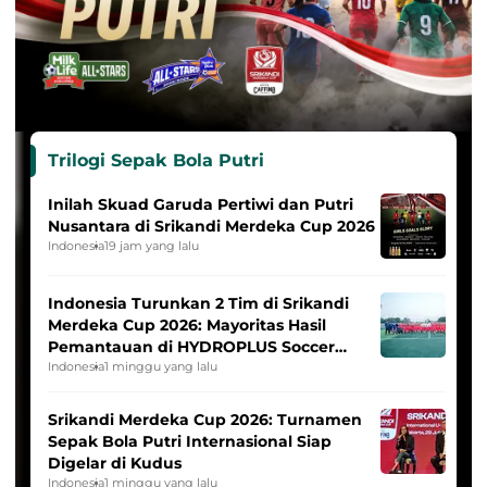
Trilogi Sepak Bola Putri
Inilah Skuad Garuda Pertiwi dan Putri
Nusantara di Srikandi Merdeka Cup 2026
Indonesia
19 jam yang lalu
Indonesia Turunkan 2 Tim di Srikandi
Merdeka Cup 2026: Mayoritas Hasil
Pemantauan di HYDROPLUS Soccer
League
Indonesia
1 minggu yang lalu
Srikandi Merdeka Cup 2026: Turnamen
Sepak Bola Putri Internasional Siap
Digelar di Kudus
Indonesia
1 minggu yang lalu