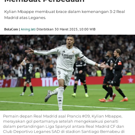
Kylian Mbappe membuat brace dalam kemenangan 3-2 Real
Madrid atas Leganes.
BolaCom |
Aning Jati
Diterbitkan 30 Maret 2025, 10:00 WIB
Pemain depan Real Madrid asal Prancis #09, Kylian Mbappe,
merayakan gol pertamanya setelah mengeksekusi penalti
dalam pertandingan Liga Spanyol antara Real Madrid CF dan
Club Deportivo Leganes SAD di stadion Santiago Bernabeu di