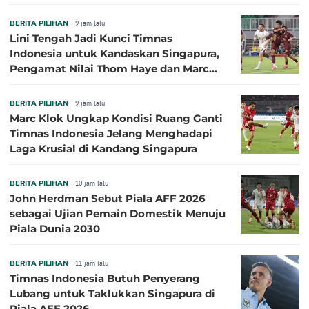
BERITA PILIHAN
9 jam lalu
Lini Tengah Jadi Kunci Timnas
Indonesia untuk Kandaskan Singapura,
Pengamat Nilai Thom Haye dan Marc
Klok Sebaiknya Tidak Tampil Bareng
BERITA PILIHAN
9 jam lalu
Marc Klok Ungkap Kondisi Ruang Ganti
Timnas Indonesia Jelang Menghadapi
Laga Krusial di Kandang Singapura
BERITA PILIHAN
10 jam lalu
John Herdman Sebut Piala AFF 2026
sebagai Ujian Pemain Domestik Menuju
Piala Dunia 2030
BERITA PILIHAN
11 jam lalu
Timnas Indonesia Butuh Penyerang
Lubang untuk Taklukkan Singapura di
Piala AFF 2026