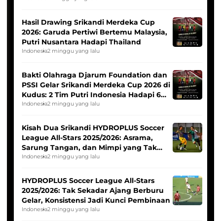
Hasil Drawing Srikandi Merdeka Cup
2026: Garuda Pertiwi Bertemu Malaysia,
Putri Nusantara Hadapi Thailand
Indonesia
2 minggu yang lalu
Bakti Olahraga Djarum Foundation dan
PSSI Gelar Srikandi Merdeka Cup 2026 di
Kudus: 2 Tim Putri Indonesia Hadapi 6
Tim Asia
Indonesia
2 minggu yang lalu
Kisah Dua Srikandi HYDROPLUS Soccer
League All-Stars 2025/2026: Asrama,
Sarung Tangan, dan Mimpi yang Tak
Pernah Padam
Indonesia
2 minggu yang lalu
HYDROPLUS Soccer League All-Stars
2025/2026: Tak Sekadar Ajang Berburu
Gelar, Konsistensi Jadi Kunci Pembinaan
Indonesia
2 minggu yang lalu