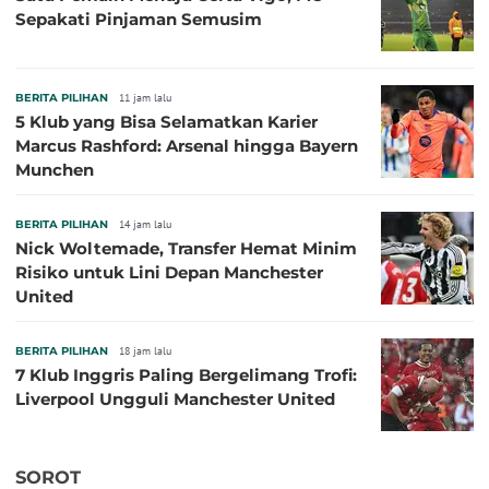
Sepakati Pinjaman Semusim
BERITA PILIHAN
11 jam lalu
5 Klub yang Bisa Selamatkan Karier
Marcus Rashford: Arsenal hingga Bayern
Munchen
BERITA PILIHAN
14 jam lalu
Nick Woltemade, Transfer Hemat Minim
Risiko untuk Lini Depan Manchester
United
BERITA PILIHAN
18 jam lalu
7 Klub Inggris Paling Bergelimang Trofi:
Liverpool Ungguli Manchester United
SOROT