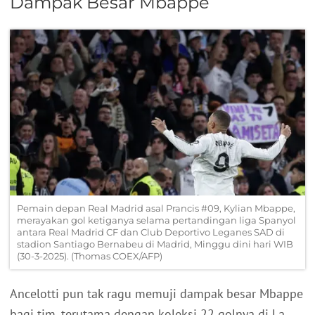
Dampak Besar Mbappe
Pemain depan Real Madrid asal Prancis #09, Kylian Mbappe,
merayakan gol ketiganya selama pertandingan liga Spanyol
antara Real Madrid CF dan Club Deportivo Leganes SAD di
stadion Santiago Bernabeu di Madrid, Minggu dini hari WIB
(30-3-2025). (Thomas COEX/AFP)
Ancelotti pun tak ragu memuji dampak besar Mbappe
bagi tim, terutama dengan koleksi 22 golnya di La