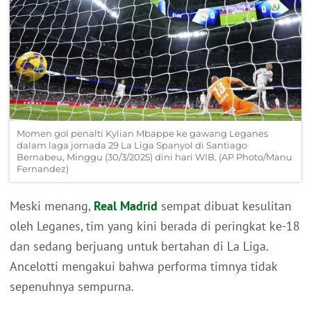
Momen gol penalti Kylian Mbappe ke gawang Leganes
dalam laga jornada 29 La Liga Spanyol di Santiago
Bernabeu, Minggu (30/3/2025) dini hari WIB. (AP Photo/Manu
Fernandez)
Meski menang,
Real Madrid
sempat dibuat kesulitan
oleh Leganes, tim yang kini berada di peringkat ke-18
dan sedang berjuang untuk bertahan di La Liga.
Ancelotti mengakui bahwa performa timnya tidak
sepenuhnya sempurna.