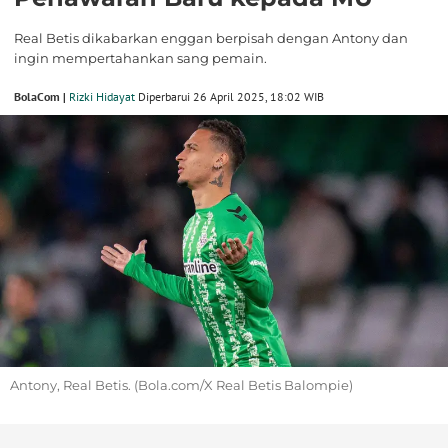
Real Betis dikabarkan enggan berpisah dengan Antony dan
ingin mempertahankan sang pemain.
BolaCom |
Rizki Hidayat
Diperbarui 26 April 2025, 18:02 WIB
Antony, Real Betis. (Bola.com/X Real Betis Balompie)