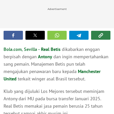
Advertisement
Bola.com, Sevilla -
Real Betis
dikabarkan enggan
berpisah dengan
Antony
dan ingin mempertahankan
sang pemain. Manajemen Betis pun telah
mengajukan penawaran baru kepada
Manchester
United
terkait winger asal Brasil tersebut.
Klub yang dijuluki Los Mejores tersebut meminjam
Antony dari MU pada bursa transfer Januari 2025.
Real Betis memakai jasa pemain berusia 25 tahun
tersebut sampai akhir musim ini.