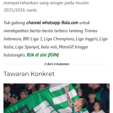
mempertahankan sang winger pada musim
2025/2026 nanti.
Yuk gabung
channel whatsapp Bola.com
untuk
mendapatkan berita-berita terbaru tentang Timnas
Indonesia, BRI Liga 1, Liga Champions, Liga Inggris, Liga
Italia, Liga Spanyol, bola voli, MotoGP, hingga
bulutangkis.
Klik di sini (JOIN)
2 dari 4 halaman
Tawaran Konkret