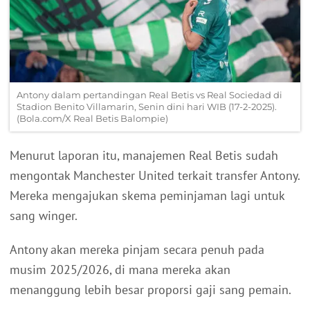
Antony dalam pertandingan Real Betis vs Real Sociedad di
Stadion Benito Villamarin, Senin dini hari WIB (17-2-2025).
(Bola.com/X Real Betis Balompie)
Menurut laporan itu, manajemen Real Betis sudah
mengontak Manchester United terkait transfer Antony.
Mereka mengajukan skema peminjaman lagi untuk
sang winger.
Antony akan mereka pinjam secara penuh pada
musim 2025/2026, di mana mereka akan
menanggung lebih besar proporsi gaji sang pemain.