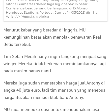
Vitoria Guimaraes dalam laga leg 2 babak 16 besar
Conference League yang berlangsung di D Afonso
Henriques Stadium, Portugal, Jumat (14/03/2025) dini hari
WIB. (AP Photo/Luis Vieira)
Menurut kabar yang beredar di Inggris, MU
kemungkinan besar akan menolak penawaran Real
Betis tersebut.
Tim Setan Merah hanya ingin langsung menjual sang
winger. Mereka tidak berkenan meminjamkannya lagi
pada musim panas nanti.
Mereka juga sudah menetapkan harga jual Antony di
angka 40 juta euro. Jadi tim manapun yang menebus
harga itu, akan menjadi klub baru Antony.
MU juga membuka opsi untuk menggunakan jasa