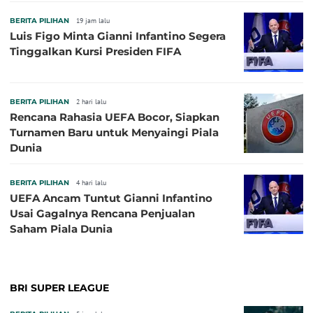
BERITA PILIHAN
19 jam lalu
Luis Figo Minta Gianni Infantino Segera
Tinggalkan Kursi Presiden FIFA
BERITA PILIHAN
2 hari lalu
Rencana Rahasia UEFA Bocor, Siapkan
Turnamen Baru untuk Menyaingi Piala
Dunia
BERITA PILIHAN
4 hari lalu
UEFA Ancam Tuntut Gianni Infantino
Usai Gagalnya Rencana Penjualan
Saham Piala Dunia
BRI SUPER LEAGUE