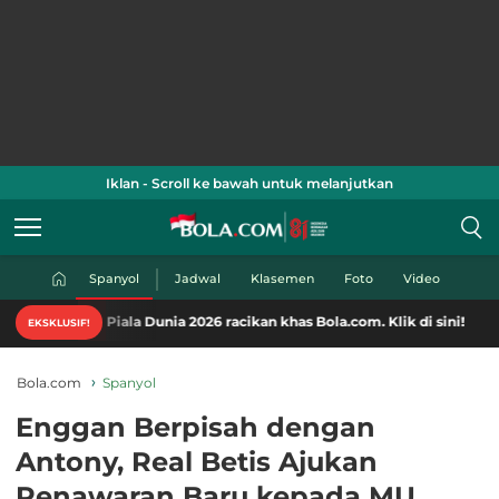
Iklan - Scroll ke bawah untuk melanjutkan
Spanyol
Jadwal
Klasemen
Foto
Video
iala Dunia 2026 racikan khas Bola.com. Klik di sini!
EKSKLUSIF!
Bola.com
Spanyol
Enggan Berpisah dengan
Antony, Real Betis Ajukan
Penawaran Baru kepada MU