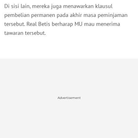
Di sisi lain, mereka juga menawarkan klausul
pembelian permanen pada akhir masa peminjaman
tersebut. Real Betis berharap MU mau menerima
tawaran tersebut.
Advertisement