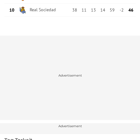
Advertisement
Advertisement