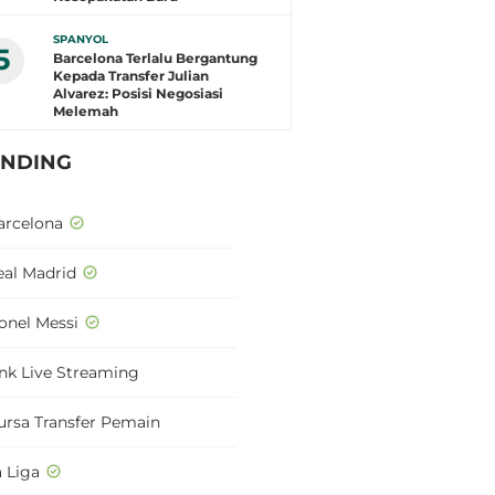
SPANYOL
5
Barcelona Terlalu Bergantung
Kepada Transfer Julian
Alvarez: Posisi Negosiasi
Melemah
ENDING
arcelona
eal Madrid
ionel Messi
ink Live Streaming
ursa Transfer Pemain
a Liga