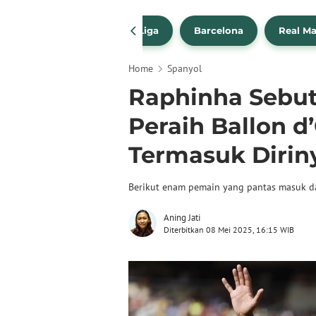
a Transfer Pemain
La Liga
Barcelona
Real Ma
Home
Spanyol
Raphinha Sebut
Peraih Ballon d
Termasuk Diriny
Berikut enam pemain yang pantas masuk daf
Aning Jati
Diterbitkan 08 Mei 2025, 16:15 WIB