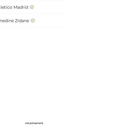
tletico Madrid
inedine Zidane
Advertisement