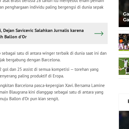
r asal Brasil berusia 28 tahun itu menyebut enam pemain
 penghargaan individu paling bergengsi di dunia sepak
Ga
Ga
Ja
 Dejan Savicevic Salahkan Jurnalis karena
h Ballon d'Or
ebagai satu di antara winger terbaik di dunia saat ini dan
ejak bergabung dengan Barcelona.
2 gol dan 25 assist di semua kompetisi — torehan yang
nyerang paling produktif di Eropa.
ngkitan Barcelona pasca-kepergian Xavi. Bersama Lamine
 pemain Blaugrana kini dianggap sebagai satu di antara yang
uju Ballon d'Or pun kian sengit.