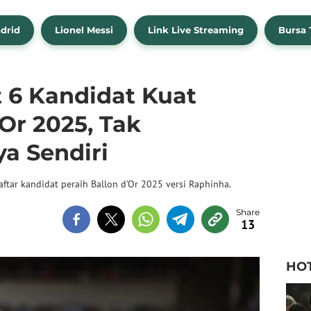
drid
Lionel Messi
Link Live Streaming
Bursa 
 6 Kandidat Kuat
’Or 2025, Tak
a Sendiri
tar kandidat peraih Ballon d'Or 2025 versi Raphinha.
13
HO