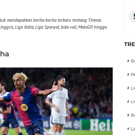
uk mendapatkan berita-berita terbaru tentang Timnas
nggris, Liga Italia, Liga Spanyol, bola voli, MotoGP, hingga
TR
nha
#
B
#
R
#
L
#
L
#
B
#
L