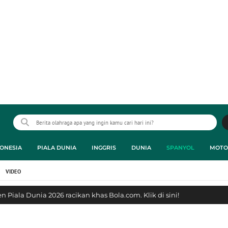
ONESIA
PIALA DUNIA
INGGRIS
DUNIA
SPANYOL
MOTO
VIDEO
 Piala Dunia 2026 racikan khas Bola.com. Klik di sini!