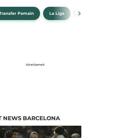
Transfer Pemain
La Liga
Barcelona
Real Madr
Advertisement
T NEWS BARCELONA