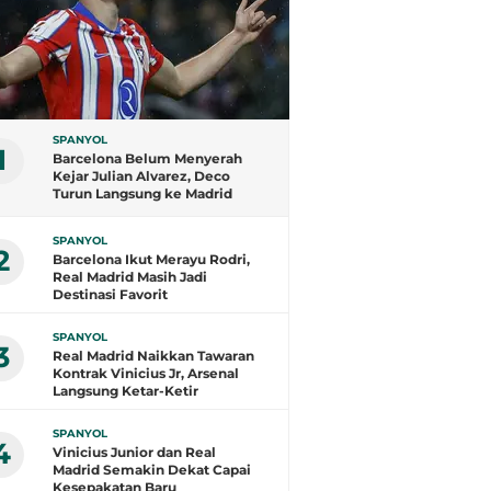
SPANYOL
1
Barcelona Belum Menyerah
Kejar Julian Alvarez, Deco
Turun Langsung ke Madrid
SPANYOL
2
Barcelona Ikut Merayu Rodri,
Real Madrid Masih Jadi
Destinasi Favorit
SPANYOL
3
Real Madrid Naikkan Tawaran
Kontrak Vinicius Jr, Arsenal
Langsung Ketar-Ketir
SPANYOL
4
Vinicius Junior dan Real
Madrid Semakin Dekat Capai
Kesepakatan Baru