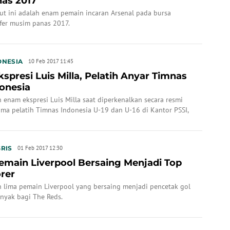
as 2017
kut ini adalah enam pemain incaran Arsenal pada bursa
sfer musim panas 2017.
ONESIA
10 Feb 2017 11:45
kspresi Luis Milla, Pelatih Anyar Timnas
onesia
h enam ekspresi Luis Milla saat diperkenalkan secara resmi
ama pelatih Timnas Indonesia U-19 dan U-16 di Kantor PSSI,
ta,
RIS
01 Feb 2017 12:30
emain Liverpool Bersaing Menjadi Top
rer
h lima pemain Liverpool yang bersaing menjadi pencetak gol
anyak bagi The Reds.