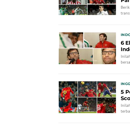
Pan
Beri
tran
IND
6 E
Ind
Inila
bers
Jakar
INGG
5 P
Sco
Inila
terb