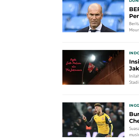
DUN
BER
Per
Berit
Mour
IND
Ins
Ja
Inila
Stadi
INGG
Bursa Tr
Che
Suasa
musi