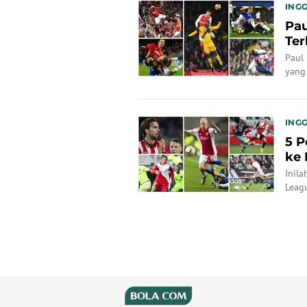
INGG
Pau
Ter
Paul
yang
INGG
5 P
ke 
Inila
Leagu