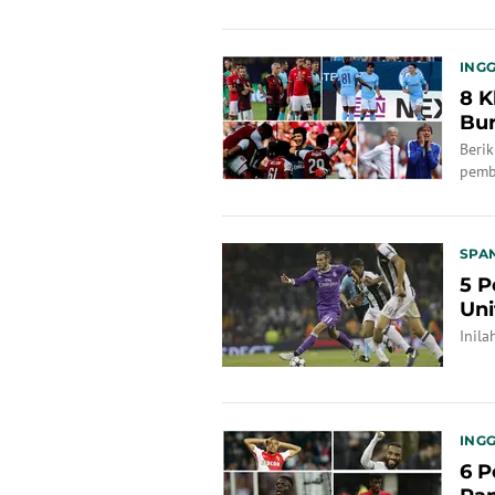
INGG
8 K
Bur
Beri
pemb
SPA
5 P
Uni
Inila
INGG
6 P