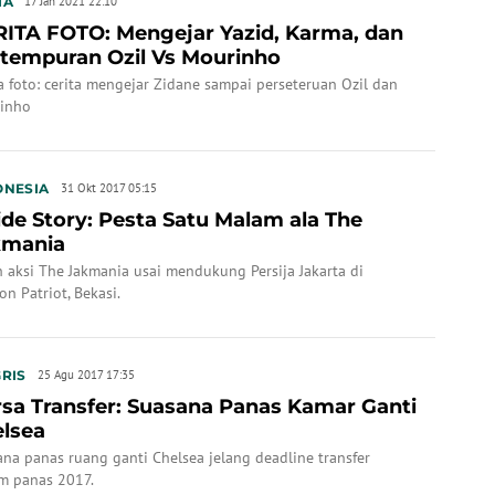
IA
17 Jan 2021 22:10
ITA FOTO: Mengejar Yazid, Karma, dan
tempuran Ozil Vs Mourinho
a foto: cerita mengejar Zidane sampai perseteruan Ozil dan
inho
ONESIA
31 Okt 2017 05:15
ide Story: Pesta Satu Malam ala The
kmania
h aksi The Jakmania usai mendukung Persija Jakarta di
on Patriot, Bekasi.
RIS
25 Agu 2017 17:35
ansfer: Suasana Panas Kamar Ganti
lsea
na panas ruang ganti Chelsea jelang deadline transfer
m panas 2017.