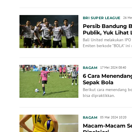
BRI SUPER LEAGUE
26 Me
Persib Bandung B
Publik, Yuk Lihat 
IPO Bali ...
Bali United melakukan IPO
Emiten berkode "BOLA" ini
belakang pengelolaan klub
RAGAM
17 Mei 2024 08:40
6 Cara Menendang
Sepak Bola
Berikut cara menendang bo
bisa dipraktikkan.
RAGAM
05 Mar 2024 10:20
Macam-Macam Serv