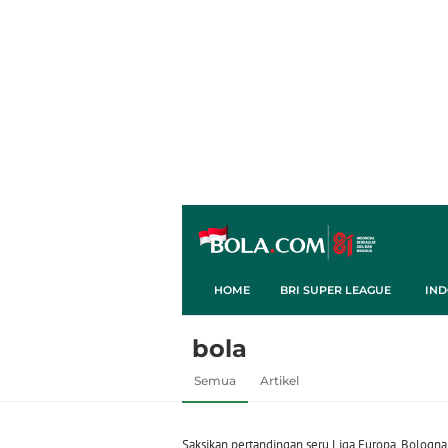
HOME
BRI SUPER LEAGUE
IND
bola
Semua
Artikel
Saksikan pertandingan seru Liga Europa, Bologna