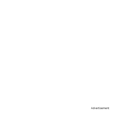
Advertisement