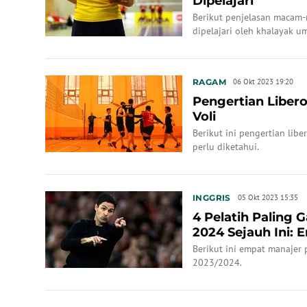
Dipelajari
Berikut penjelasan macam-
dipelajari oleh khalayak u
RAGAM
06 Okt 2023 19:20
Pengertian Liber
Voli
Berikut ini pengertian lib
perlu diketahui.
INGGRIS
05 Okt 2023 15:35
4 Pelatih Paling G
2024 Sejauh Ini: 
Berikut ini empat manajer 
2023/2024.