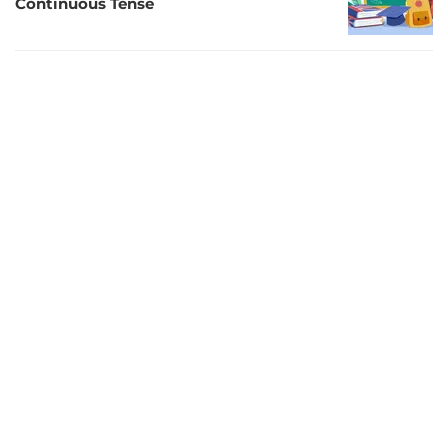
Continuous Tense
3 tahun lalu
30 Contoh Kalimat Present Continuous
Tense yang Dapat Dijadikan Referensi
Belajar
3 tahun lalu
Contoh-Contoh Kalimat Pembuka Surat
Pribadi
3 tahun lalu
24 Contoh Kalimat Konotasi yang Bisa
Disimak
3 tahun lalu
30 Contoh Kalimat Simple Past Tense