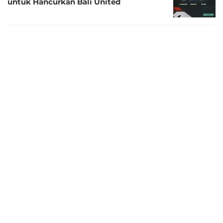
untuk Hancurkan Bali United
6 tahun lalu
Respons Febri Hariyadi Setelah Batal
Gabung Sabah FC
6 tahun lalu
Kurniawan Dwi Yulianto Batal
Memboyong Febri Hariyadi ke Sabah FC
6 tahun lalu
Febri Haryadi Memprediksi Perjalanan
Persib di Shopee Liga 1 2020 Lebih Berat
6 tahun lalu
5 Pemain Sarat Pengalaman di Timnas