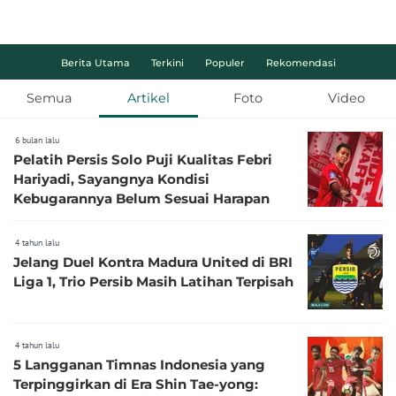
Berita Utama
Terkini
Populer
Rekomendasi
Semua
Artikel
Foto
Video
6 bulan lalu
Pelatih Persis Solo Puji Kualitas Febri
Hariyadi, Sayangnya Kondisi
Kebugarannya Belum Sesuai Harapan
4 tahun lalu
Jelang Duel Kontra Madura United di BRI
Liga 1, Trio Persib Masih Latihan Terpisah
4 tahun lalu
5 Langganan Timnas Indonesia yang
Terpinggirkan di Era Shin Tae-yong: