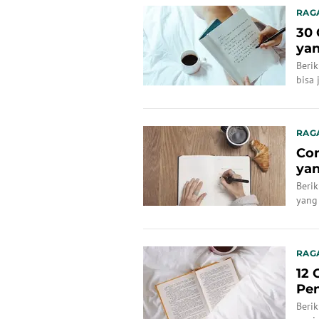
RAG
30 
yan
Beri
bisa 
RAG
Con
yan
Beri
yang
RAG
12 
Pen
Berik