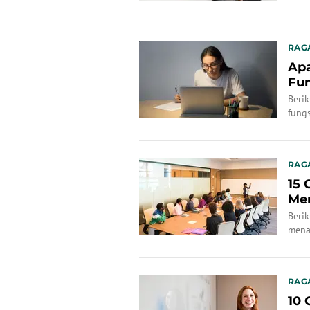
RAG
Apa
Fun
Pen
Berik
fungs
RAG
15 
Men
Beri
mena
RAG
10 