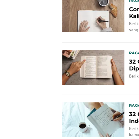
RAG
Con
Kal
Beri
yang
RAG
32 
Dip
Berik
RAG
32 
Ind
Berik
kamu