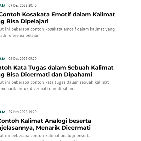
AM
09 Des 2022 20:40
Contoh Kosakata Emotif dalam Kalimat
g Bisa Dipelajari
kut ini beberapa contoh kosakata emotif dalam kalimat yang
jadi referensi belajar.
AM
02 Des 2022 09:20
toh Kata Tugas dalam Sebuah Kalimat
g Bisa Dicermati dan Dipahami
kut ini beberapa contoh kata tugas dalam sebuah kalimat
 menarik untuk dicermati dan dipahami.
AM
29 Nov 2022 19:20
Contoh Kalimat Analogi beserta
jelasannya, Menarik Dicermati
ut ini beberapa contoh kalimat analogi beserta