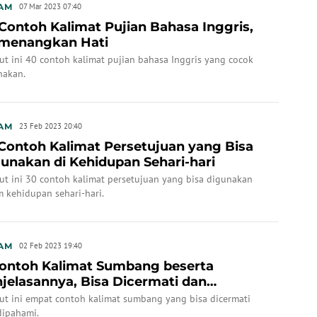
AM
07 Mar 2023 07:40
Contoh Kalimat Pujian Bahasa Inggris,
menangkan Hati
ut ini 40 contoh kalimat pujian bahasa Inggris yang cocok
nakan.
AM
23 Feb 2023 20:40
Contoh Kalimat Persetujuan yang Bisa
unakan di Kehidupan Sehari-hari
ut ini 30 contoh kalimat persetujuan yang bisa digunakan
 kehidupan sehari-hari.
AM
02 Feb 2023 19:40
ontoh Kalimat Sumbang beserta
jelasannya, Bisa Dicermati dan
pahami
kut ini empat contoh kalimat sumbang yang bisa dicermati
dipahami.