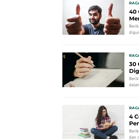
RAG
40 
Me
Berik
digu
RAG
30 
Dig
Berik
dalam
RAG
4 C
Pen
Di
Beri
dan 