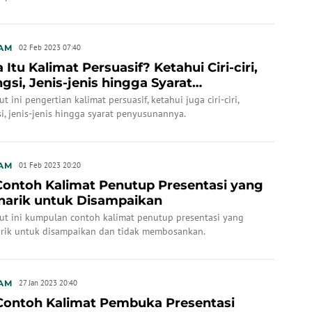
AM
02 Feb 2023 07:40
 Itu Kalimat Persuasif? Ketahui Ciri-ciri,
gsi, Jenis-jenis hingga Syarat
yusunan...
ut ini pengertian kalimat persuasif, ketahui juga ciri-ciri,
i, jenis-jenis hingga syarat penyusunannya.
AM
01 Feb 2023 20:20
Contoh Kalimat Penutup Presentasi yang
arik untuk Disampaikan
kut ini kumpulan contoh kalimat penutup presentasi yang
rik untuk disampaikan dan tidak membosankan.
AM
27 Jan 2023 20:40
Contoh Kalimat Pembuka Presentasi