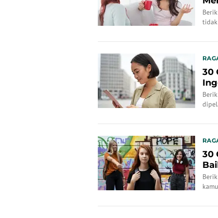
Me
Berik
tida
RAG
30 
Ing
Berik
dipel
RAG
30 
Bai
Berik
kamu