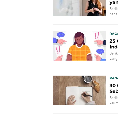
yan
Beri
hapa
RAG
25 
Ind
Berik
yang 
RAG
30 
Seb
Beri
kalim