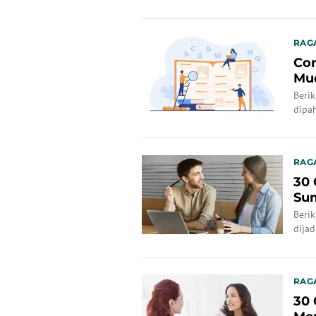
RAG
Con
Mu
Berik
dipa
RAG
30 
Sum
Berik
dijad
RAG
30 