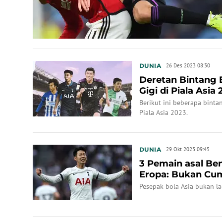
DUNIA
26 Des 2023 08:30
Deretan Bintang 
Gigi di Piala Asia
Kaoru Mitom...
Berikut ini beberapa binta
Piala Asia 2023.
DUNIA
29 Okt 2023 09:45
3 Pemain asal Ben
Eropa: Bukan Cu
Pesepak bola Asia bukan la