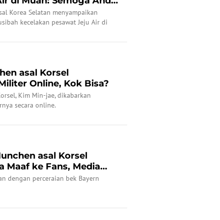
Air di Muan: Semoga Anda
asal Korea Selatan menyampaikan
sibah kecelakan pesawat Jeju Air di
en asal Korsel
iliter Online, Kok Bisa?
rsel, Kim Min-jae, dikabarkan
rnya secara online.
unchen asal Korsel
a Maaf ke Fans, Media
..
an dengan perceraian bek Bayern