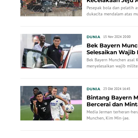
Kecelakaan Jeju 
Menemukan...
Pesepak bola dan pelatih 
dukacita mendalam atas mu
Muan.
DUNIA
15 Nov 2024 20:00
Bek Bayern Munch
Selesaikan Wajib M
Bek Bayern Munchen asal Ko
menyelesaikan wajib milite
DUNIA
23 Okt 2024 16:45
Bintang Bayern M
Bercerai dan Mint
Jerman Terheran-.
Media Jerman terheran-her
Munchen, Kim Min-jae.