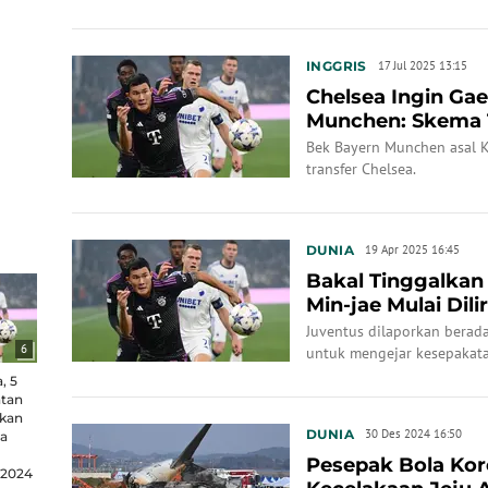
Serie A, AC Milan dan Juven
INGGRIS
17 Jul 2025 13:15
Chelsea Ingin Gae
Munchen: Skema 
Bek Bayern Munchen asal Ko
transfer Chelsea.
DUNIA
19 Apr 2025 16:45
Bakal Tinggalkan
Min-jae Mulai Dil
Atas Eropa: Ke...
Juventus dilaporkan berada
6
untuk mengejar kesepakat
mantan pemain bertahan Na
, 5
atan
nkan
DUNIA
30 Des 2024 16:50
a
Pesepak Bola Kor
 2024