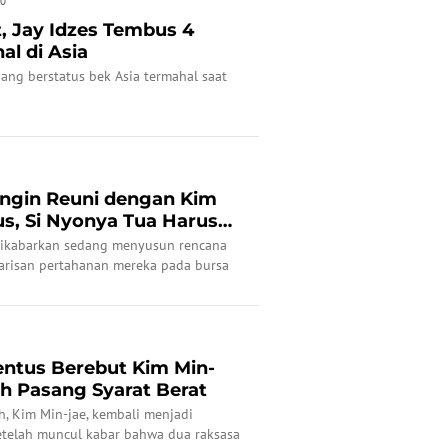
00
, Jay Idzes Tembus 4
l di Asia
 yang berstatus bek Asia termahal saat
 Ingin Reuni dengan Kim
us, Si Nyonya Tua Harus
, dikabarkan sedang menyusun rencana
arisan pertahanan mereka pada bursa
atang.
entus Berebut Kim Min-
ch Pasang Syarat Berat
, Kim Min-jae, kembali menjadi
setelah muncul kabar bahwa dua raksasa