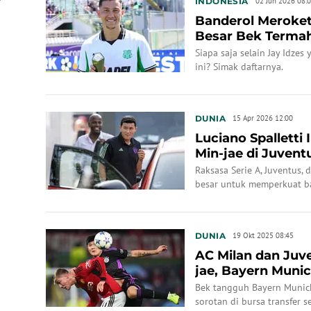
INDONESIA
02 Jun 2026 08:
Banderol Meroket
Besar Bek Termaha
Siapa saja selain Jay Idzes
ini? Simak daftarnya.
DUNIA
15 Apr 2026 12:00
Luciano Spalletti
Min-jae di Juvent
Sediakan...
Raksasa Serie A, Juventus
besar untuk memperkuat b
transfer musim panas mend
DUNIA
19 Okt 2025 08:45
AC Milan dan Juv
jae, Bayern Muni
Bek tangguh Bayern Munich
sorotan di bursa transfer 