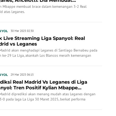
anes, Ancelotti: Dia Membuat
rbedaan
an Mbappe membuat brace dalam kemenangan 3-2 Real
d atas Leganes.
NYOL
30 Mar 2025 02:30
k Live Streaming Liga Spanyol: Real
rid vs Leganes
 Madrid akan menghadapi Leganes di Santiago Bernabeu pada
n ke-29 La Liga, akankah Los Blancos meraih kemenangan
k menjaga peluang juara?
NYOL
29 Mar 2025 06:15
diksi Real Madrid Vs Leganes di Liga
nyol: Tren Positif Kylian Mbappe
lanjut?
 Madrid diprediksi akan menang mudah atas Leganes dengan
3-0 pada laga La Liga 30 Maret 2025, berkat performa
ang yang solid dan rekor head-to-head yang bagus.