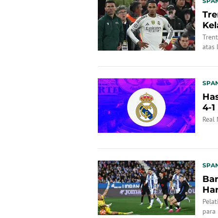
SPA
Tre
Kel
Hil
Tren
atas 
kele
SPA
Has
4-1
Real 
SPA
Bar
Han
As
Pelat
para