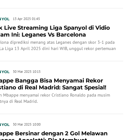
tan La Liga, Minggu (13/4/2025) dini hari WIB.
NYOL
13 Apr 2025 01:45
k Live Streaming Liga Spanyol di Vidio
am Ini: Leganes Vs Barcelona
elona diprediksi menang atas Leganes dengan skor 3-1 pada
La Liga 13 April 2025 dini hari WIB, unggul rekor pertemuan
erforma apik.
NYOL
30 Mar 2025 10:15
appe Bangga Bisa Menyamai Rekor
stiano di Real Madrid: Sangat Spesial!
an Mbappe menyamai rekor Cristiano Ronaldo pada musim
nya di Real Madrid.
NYOL
30 Mar 2025 10:00
ppe Bersinar dengan 2 Gol Melawan