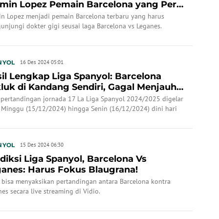
min Lopez Pemain Barcelona yang Perlu
Dokter ...
in Lopez menjadi pemain Barcelona terbaru yang harus
njungi dokter gigi seusai laga Barcelona vs Leganes.
NYOL
16 Des 2024 05:01
il Lengkap Liga Spanyol: Barcelona
luk di Kandang Sendiri, Gagal Menjauh
i Real M...
 pertandingan jornada 17 La Liga Spanyol 2024/2025 digelar
 Minggu (15/12/2024) hingga Senin (16/12/2024) dini hari
 Satu yang mengejutkan kekalahan Barcelona yang menjamu
nes di Estadio Olimpic Lluis Companys.
NYOL
15 Des 2024 06:30
diksi Liga Spanyol, Barcelona Vs
anes: Harus Fokus Blaugrana!
 bisa menyaksikan pertandingan antara Barcelona kontra
es secara live streaming di Vidio.