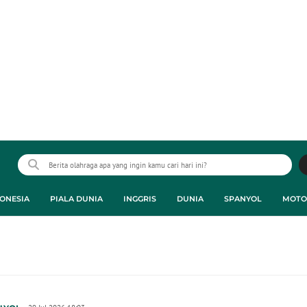
ONESIA
PIALA DUNIA
INGGRIS
DUNIA
SPANYOL
MOTO