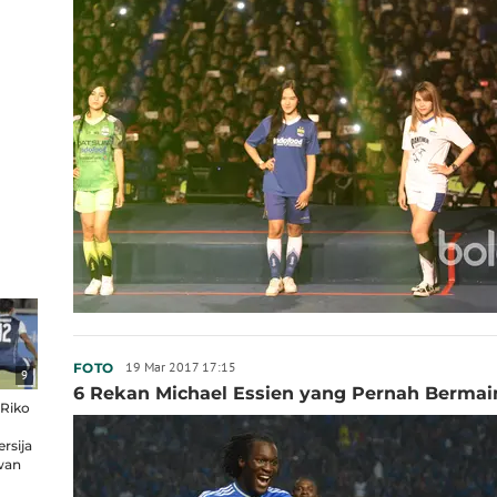
19 Mar 2017 17:15
FOTO
9
6 Rekan Michael Essien yang Pernah Bermain
 Riko
rsija
wan