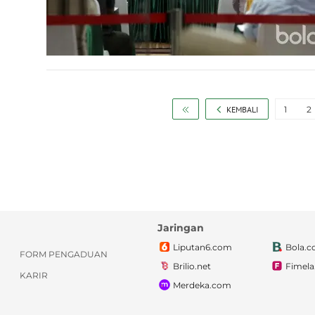
KEMBALI
1
2
Jaringan
Liputan6.com
Bola.
FORM PENGADUAN
Brilio.net
Fimel
KARIR
Merdeka.com