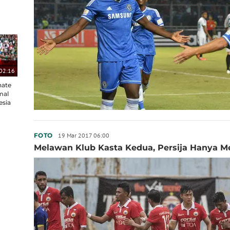
02:16
nate
mal
esia
19 Mar 2017 06:00
FOTO
Melawan Klub Kasta Kedua, Persija Hanya M