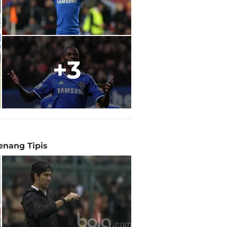
+3
enang Tipis