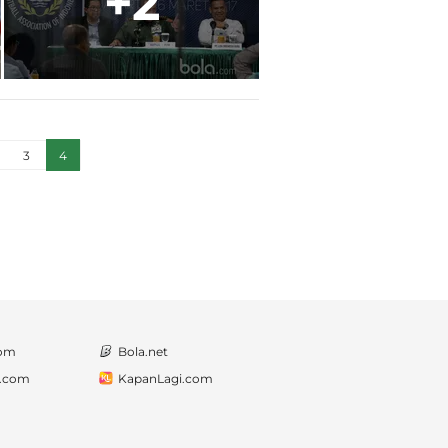
+2
3
4
com
Bola.net
a.com
KapanLagi.com