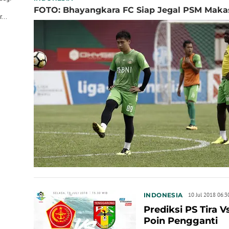
FOTO: Bhayangkara FC Siap Jegal PSM Makass
...
INDONESIA
10 Jul 2018 06:3
Prediksi PS Tira V
Poin Pengganti