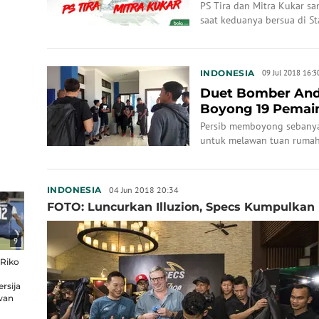
PS Tira dan Mitra Kukar s
saat keduanya bersua di St
(10/7/2018).
INDONESIA
09 Jul 2018 16:3
Duet Bomber Anda
Boyong 19 Pemain
Persib memboyong sebanya
untuk melawan tuan rumah
04 Jun 2018 20:34
INDONESIA
FOTO: Luncurkan Illuzion, Specs Kumpulkan 
9
 Riko
rsija
wan