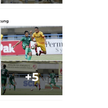
tung
+5