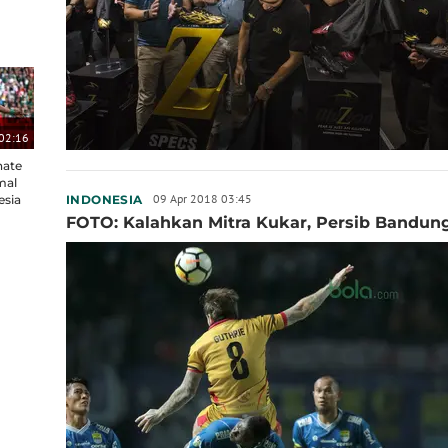
02:16
nate
mal
09 Apr 2018 03:45
esia
INDONESIA
FOTO: Kalahkan Mitra Kukar, Persib Bandun