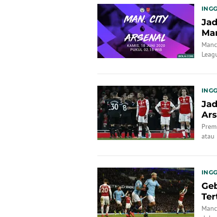
INGG
Jad
Man
Manc
Leagu
INGG
Jad
Ars
Prem
atau 
memp
INGG
Geb
Ter
Manc