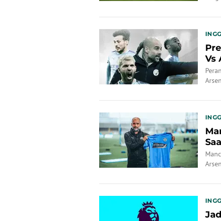
INGG
Pre
Vs 
Pera
Arsen
Prem
INGG
Man
Saa
Manc
Arse
2020,
INGG
Jad