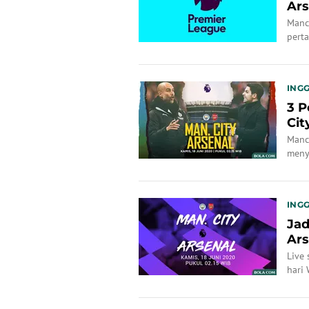
Ars
Manch
perta
INGG
3 P
Cit
Manch
meny
INGG
Jad
Ars
Live 
hari 