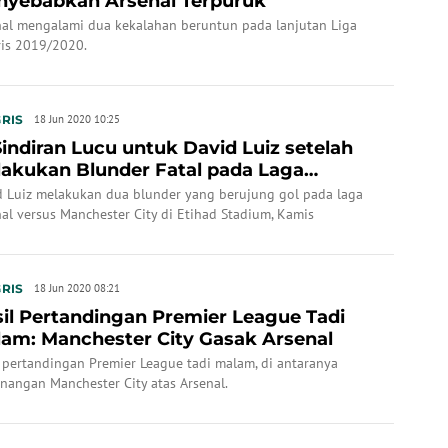
yebabkan Arsenal Terpuruk
nal mengalami dua kekalahan beruntun pada lanjutan Liga
ris 2019/2020.
RIS
18 Jun 2020 10:25
Sindiran Lucu untuk David Luiz setelah
akukan Blunder Fatal pada Laga
chester Cit...
d Luiz melakukan dua blunder yang berujung gol pada laga
al versus Manchester City di Etihad Stadium, Kamis
/2020) dini hari WIB.
RIS
18 Jun 2020 08:21
il Pertandingan Premier League Tadi
am: Manchester City Gasak Arsenal
 pertandingan Premier League tadi malam, di antaranya
nangan Manchester City atas Arsenal.