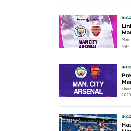
INGG
Lin
Man
Man 
Liga
02.0
INGG
Pre
Man
Kem
Manc
2020
INGG
Has