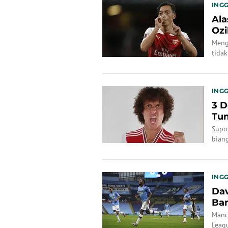
INGG
Ala
Ozi
Meng
tida
takti
INGG
3 D
Tum
Supo
biang
INGG
Dav
Ban
Manch
Leagu