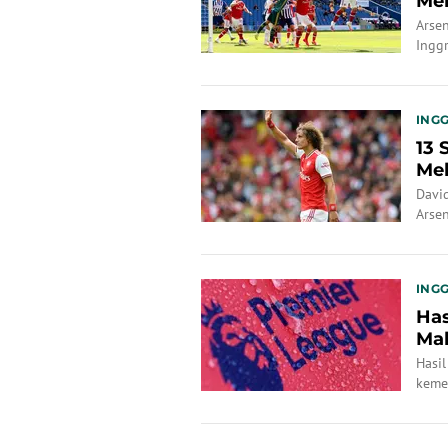
Men
Arse
Ingg
INGG
13 
Mel
Man
Davi
Arsen
(18/6
INGG
Has
Mal
Hasil
keme