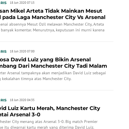
RIS
18 Jun 2020 07:15
san Mikel Arteta Tidak Mainkan Mesut
l pada Laga Manchester City Vs Arsenal
enai absennya Mesut Ozil melawan Manchester City, Arteta
k banyak komentar. Menurutnya, keputusan ini murni karena
k Arsenal.
RIS
18 Jun 2020 07:00
osa David Luiz yang Bikin Arsenal
bang Dari Manchester City Tadi Malam
rter Arsenal tampaknya akan menjadikan David Luiz sebagai
 kekalahan timnya atas Manchester City.
RIS
18 Jun 2020 04:35
id Luiz Kartu Merah, Manchester City
tai Arsenal 3-0
ester City menang atas Arsenal 3-0. Big match Premier
e itu diwarnai kartu merah yang diterima David Luiz.