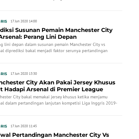
RIS
17 Jun 2020 14:00
diksi Susunan Pemain Manchester City
Arsenal: Perang Lini Depan
ng lini depan dalam susunan pemain Manchester City vs
al diprediksi bakal menjadi faktor serunya pertandingan
ier League.
RIS
17 Jun 2020 13:30
chester City Akan Pakai Jersey Khusus
t Hadapi Arsenal di Premier League
hester City bakal memakai jersey khusus ketika menjamu
nal dalam pertandingan lanjutan kompetisi Liga Inggris 2019-
 Kamis (18/6/2020) dini hari WIB.
RIS
17 Jun 2020 11:45
wal Pertandingan Manchester City Vs