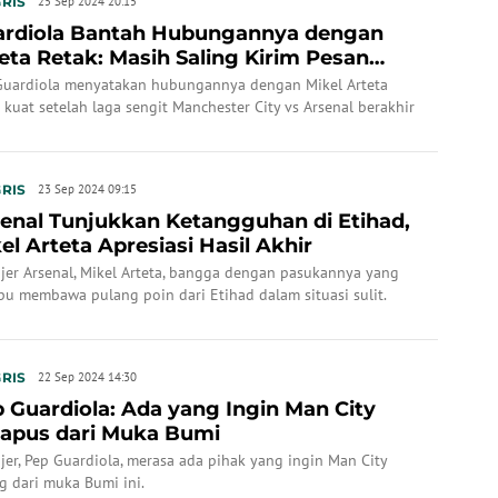
RIS
25 Sep 2024 20:15
ardiola Bantah Hubungannya dengan
eta Retak: Masih Saling Kirim Pesan
, Arsenal It...
Guardiola menyatakan hubungannya dengan Mikel Arteta
 kuat setelah laga sengit Manchester City vs Arsenal berakhir
g, hari Minggu lalu.
RIS
23 Sep 2024 09:15
enal Tunjukkan Ketangguhan di Etihad,
el Arteta Apresiasi Hasil Akhir
jer Arsenal, Mikel Arteta, bangga dengan pasukannya yang
u membawa pulang poin dari Etihad dalam situasi sulit.
RIS
22 Sep 2024 14:30
 Guardiola: Ada yang Ingin Man City
apus dari Muka Bumi
er, Pep Guardiola, merasa ada pihak yang ingin Man City
g dari muka Bumi ini.