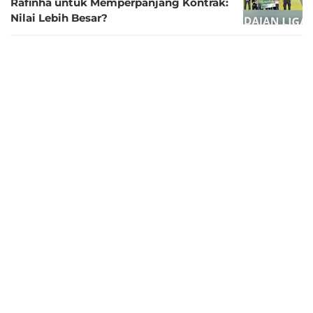
Rafinha untuk Memperpanjang Kontrak:
Nilai Lebih Besar?
1 tahun lalu
Manajemen PSIM Yogyakarta Komitmen
Pertahankan 3 Legiun Asing, Mulai Spill
Kriteria Pemain Incaran
1 tahun lalu
Menjadi MVP Pegadaian Liga 2 dan
Sabet Rp75 Juta, Rafinha: Terima Kasih
Beckham Putra!
1 tahun lalu
Daftar Lengkap Penghargaan Pegadaian
Liga 2 2024/2025: PSIM Juara, Rafinha
Hampir Sempurna
1 tahun lalu
Rafinha, Pemain Kunci di Balik