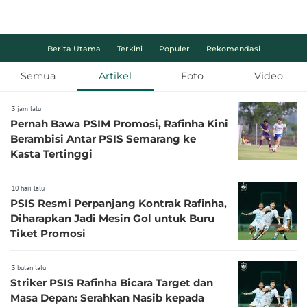
Berita Utama
Terkini
Populer
Rekomendasi
Semua
Artikel
Foto
Video
3 jam lalu
Pernah Bawa PSIM Promosi, Rafinha Kini
Berambisi Antar PSIS Semarang ke
Kasta Tertinggi
10 hari lalu
PSIS Resmi Perpanjang Kontrak Rafinha,
Diharapkan Jadi Mesin Gol untuk Buru
Tiket Promosi
3 bulan lalu
Striker PSIS Rafinha Bicara Target dan
Masa Depan: Serahkan Nasib kepada