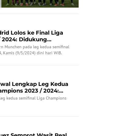
rid Lolos ke Final Liga
 2024: Didukung
...
rn Munchen pada leg kedua semifinal
 Kamis (9/5/2024) dini hari WIB.
dwal Lengkap Leg Kedua
ampions 2023 / 2024:
 leg kedua semifinal Liga Champions
uez Semprot Wasit Real