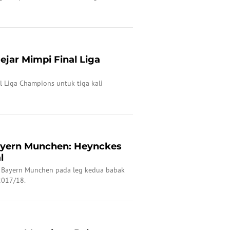
jar Mimpi Final Liga
l Liga Champions untuk tiga kali
ayern Munchen: Heynckes
l
 Bayern Munchen pada leg kedua babak
2017/18.