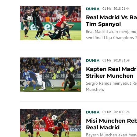
DUNIA
01 Mei 2018 21:44
Real Madrid Vs B
Tim Spanyol
Real Madrid akan menjamu
semifinal Liga Champions 
DUNIA
01 Mei 2018 21:39
Kapten Real Madr
Striker Munchen
Sergio Ramos menyebut Re
Munchen.
DUNIA
01 Mei 2018 18:28
Misi Munchen Rebu
Real Madrid
Bayern Munchen akan meng