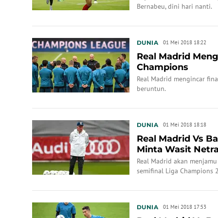
Bernabeu, dini hari nanti.
DUNIA
01 Mei 2018 18:22
Real Madrid Menge
Champions
Real Madrid mengincar fina
beruntun.
DUNIA
01 Mei 2018 18:18
Real Madrid Vs B
Minta Wasit Netra
Real Madrid akan menjamu
semifinal Liga Champions 
DUNIA
01 Mei 2018 17:53