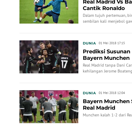
Real Madrid Vs B
Cantik Ronaldo
Dalam tujuh pertemuan, bi
sembilan kali menjebol g
DUNIA
01 Mei 2018 17:15
Prediksi Susunan
Bayern Munchen
Real Madrid tanpa Dani Ca
kehilangan Jerome Boateng
DUNIA
01 Mei 2018 12:04
Bayern Munchen 
Real Madrid
Munchen kalah 1-2 dari Rea