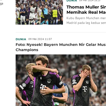
DUNIA
09 Mei 2024 18:15
iga
Thomas Muller Sin
Memihak Real Ma
Gunanya Tiap Mai.
Kubu Bayern Munchen meras
Madrid pada leg kedua sem
09 Mei 2024 11:07
DUNIA
Foto: Nyesek! Bayern Munchen Nir Gelar Musim
Champions