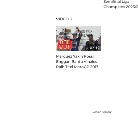
Semifinal Liga
Champions 2023/
VIDEO
02:49
Marquez Yakin Rossi
Enggan Bantu Vinales
Raih Titel MotoGP 2017
Advertisement