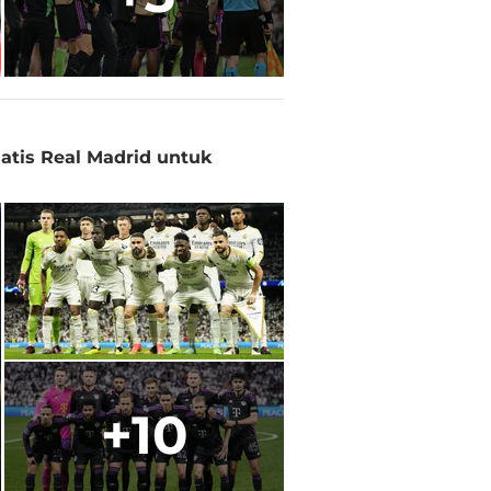
atis Real Madrid untuk
+10