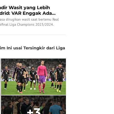
dir Wasit yang Lebih
drid: VAR Enggak Ada
..
a dirugikan wasit saat bertemu Real
ifinal Liga Champions 2023/2024.
 Ini usai Tersingkir dari Liga
+3