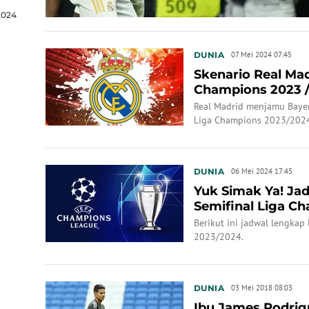
2024
DUNIA
07 Mei 2024 07:45
Skenario Real Mad
Champions 2023 /
Keangkeran Santia
Real Madrid menjamu Baye
Liga Champions 2023/2024,
DUNIA
06 Mei 2024 17:45
Yuk Simak Ya! Ja
Semifinal Liga Ch
Peluang Terak...
Berikut ini jadwal lengkap
2023/2024.
DUNIA
03 Mei 2018 08:03
Ibu James Rodrig