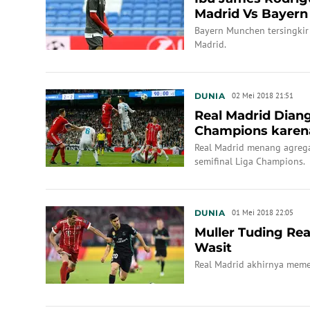
Madrid Vs Bayer
Bayern Munchen tersingkir 
Madrid.
DUNIA
02 Mei 2018 21:51
Real Madrid Diang
Champions karen
Real Madrid menang agrega
semifinal Liga Champions.
DUNIA
01 Mei 2018 22:05
Muller Tuding Rea
Wasit
Real Madrid akhirnya meme