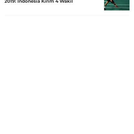
2019: Indonesia Kirim 4 Wakil
7 tahun lalu
Singapura Terbuka 2019: Langkah
Jonatan Christie Terhenti pada
Perempat Final
7 tahun lalu
Singapura Terbuka 2019: Ahsan / Hendra
Amankan Tiket Semifinal
7 tahun lalu
Taklukkan Chen Long, Anthony Ginting
Lolos Semifinal Singapura Terbuka 2019
7 tahun lalu
Bekuk Fajar / Rian, Kevin / Markus