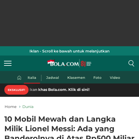
Iklan - Scroll ke bawah untuk melanjutkan
Italia
Jadwal
Klasemen
Foto
Video
cikan khas Bola.com. Klik di sini!
EKSKLUSIF!
Home
Dunia
10 Mobil Mewah dan Langka
Milik Lionel Messi: Ada yang
Banderolnya di Atas Rp500 Miliar