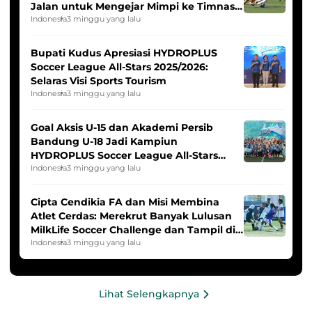
Jalan untuk Mengejar Mimpi ke Timnas
Indonesia Putri
Indonesia
3 minggu yang lalu
Bupati Kudus Apresiasi HYDROPLUS
Soccer League All-Stars 2025/2026:
Selaras Visi Sports Tourism
Indonesia
3 minggu yang lalu
Goal Aksis U-15 dan Akademi Persib
Bandung U-18 Jadi Kampiun
HYDROPLUS Soccer League All-Stars
2025/2026
Indonesia
3 minggu yang lalu
Cipta Cendikia FA dan Misi Membina
Atlet Cerdas: Merekrut Banyak Lulusan
MilkLife Soccer Challenge dan Tampil di
HYDROPLUS Soccer League
Indonesia
3 minggu yang lalu
Lihat Selengkapnya