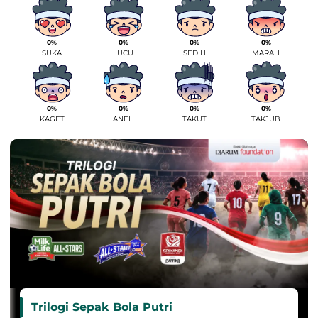
0%
0%
0%
0%
SUKA
LUCU
SEDIH
MARAH
0%
0%
0%
0%
KAGET
ANEH
TAKUT
TAKJUB
Trilogi Sepak Bola Putri