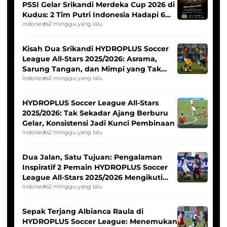
PSSI Gelar Srikandi Merdeka Cup 2026 di
Kudus: 2 Tim Putri Indonesia Hadapi 6
Tim Asia
Indonesia
2 minggu yang lalu
Kisah Dua Srikandi HYDROPLUS Soccer
League All-Stars 2025/2026: Asrama,
Sarung Tangan, dan Mimpi yang Tak
Pernah Padam
Indonesia
2 minggu yang lalu
HYDROPLUS Soccer League All-Stars
2025/2026: Tak Sekadar Ajang Berburu
Gelar, Konsistensi Jadi Kunci Pembinaan
Indonesia
2 minggu yang lalu
Dua Jalan, Satu Tujuan: Pengalaman
Inspiratif 2 Pemain HYDROPLUS Soccer
League All-Stars 2025/2026 Mengikuti
Seleksi Timnas Indonesia Putri
Indonesia
2 minggu yang lalu
Sepak Terjang Albianca Raula di
HYDROPLUS Soccer League: Menemukan