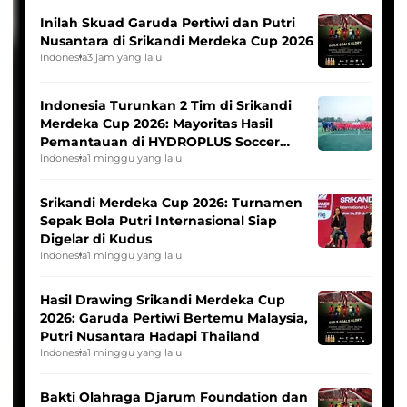
Inilah Skuad Garuda Pertiwi dan Putri
Nusantara di Srikandi Merdeka Cup 2026
Indonesia
3 jam yang lalu
Indonesia Turunkan 2 Tim di Srikandi
Merdeka Cup 2026: Mayoritas Hasil
Pemantauan di HYDROPLUS Soccer
League
Indonesia
1 minggu yang lalu
Srikandi Merdeka Cup 2026: Turnamen
Sepak Bola Putri Internasional Siap
Digelar di Kudus
Indonesia
1 minggu yang lalu
Hasil Drawing Srikandi Merdeka Cup
2026: Garuda Pertiwi Bertemu Malaysia,
Putri Nusantara Hadapi Thailand
Indonesia
1 minggu yang lalu
Bakti Olahraga Djarum Foundation dan