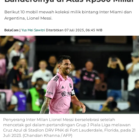
Berikut 10 mobil mewah koleksi milik bintang Inter Miami dan
Argentina, Lionel Messi.
BolaCom |
Yus Mei Sawitri
Diterbitkan 07 Juli 2025, 06:45 WIB
Penyerang Inter Milan Lionel Messi berselebrasi setelah
mencetak gol dalam pertandingan Grup J Piala Liga melawan
Cruz Azul di Stadion DRV PNK di Fort Lauderdale, Florida, pada 21
Juli 2023. (Chandan Khanna / AFP)