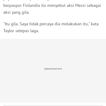
berpaspor Finlandia itu menyebut aksi Messi sebagai
aksi yang gila.
"Itu gila. Saya tidak percaya dia melakukan itu," kata
Taylor selepas laga.
Advertisement