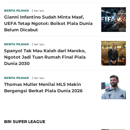
Sepanjang Sejarah
BERITA PILIHAN
2 hari lalu
Gianni Infantino Sudah Minta Maaf,
UEFA Tetap Ngotot: Boikot Piala Dunia
Belum Dicabut
BERITA PILIHAN
2 hari lalu
Spanyol Tak Mau Kalah dari Maroko,
Ngotot Jadi Tuan Rumah Final Piala
Dunia 2030
BERITA PILIHAN
2 hari lalu
Thomas Muller Menilai MLS Makin
Bergengsi Berkat Piala Dunia 2026
BRI SUPER LEAGUE