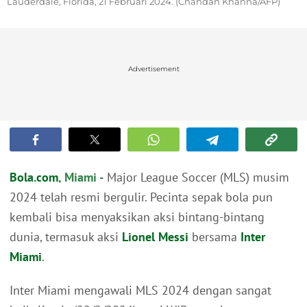
Lauderdale, Florida, 21 Februari 2024. (Chandan Khanna/AFP)
Advertisement
Bola.com
, Miami -
Major League Soccer (MLS) musim
2024 telah resmi bergulir. Pecinta sepak bola pun
kembali bisa menyaksikan aksi bintang-bintang
dunia, termasuk aksi
Lionel Messi
bersama
Inter
Miami
.
Inter Miami mengawali MLS 2024 dengan sangat