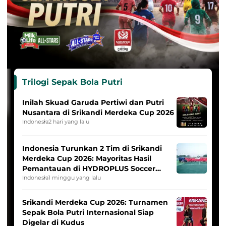
Trilogi Sepak Bola Putri
Inilah Skuad Garuda Pertiwi dan Putri
Nusantara di Srikandi Merdeka Cup 2026
Indonesia
2 hari yang lalu
Indonesia Turunkan 2 Tim di Srikandi
Merdeka Cup 2026: Mayoritas Hasil
Pemantauan di HYDROPLUS Soccer
League
Indonesia
1 minggu yang lalu
Srikandi Merdeka Cup 2026: Turnamen
Sepak Bola Putri Internasional Siap
Digelar di Kudus