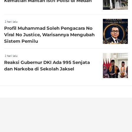
Kematian Mantan Istri Polisi di Medan
2 hari lalu
Profil Muhammad Soleh Pengacara No
Viral No Justice, Warisannya Mengubah
Sistem Pemilu
2 hari lalu
Reaksi Gubernur DKI Ada 995 Senjata
dan Narkoba di Sekolah Jaksel