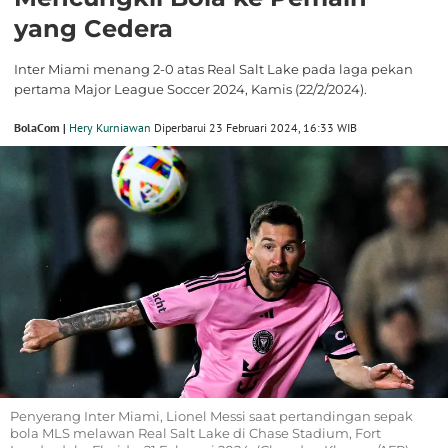
yang Cedera
Inter Miami menang 2-0 atas Real Salt Lake pada laga pekan
pertama Major League Soccer 2024, Kamis (22/2/2024).
BolaCom |
Hery Kurniawan
Diperbarui 23 Februari 2024, 16:33 WIB
Penyerang Inter Miami, Lionel Messi saat pertandingan sepak
bola MLS melawan Real Salt Lake di Chase Stadium, Fort