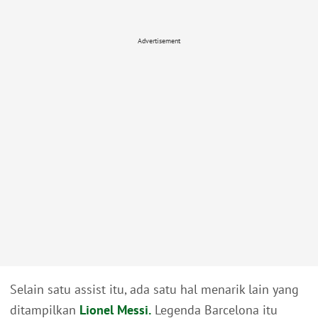
Advertisement
Selain satu assist itu, ada satu hal menarik lain yang
ditampilkan
Lionel Messi.
Legenda Barcelona itu