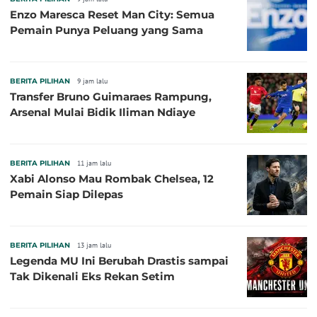
Enzo Maresca Reset Man City: Semua
Pemain Punya Peluang yang Sama
BERITA PILIHAN
9 jam lalu
Transfer Bruno Guimaraes Rampung,
Arsenal Mulai Bidik Iliman Ndiaye
BERITA PILIHAN
11 jam lalu
Xabi Alonso Mau Rombak Chelsea, 12
Pemain Siap Dilepas
BERITA PILIHAN
13 jam lalu
Legenda MU Ini Berubah Drastis sampai
Tak Dikenali Eks Rekan Setim