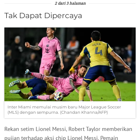
2 dari 3 halaman
Tak Dapat Dipercaya
Inter Miami memulai musim baru Major League Soccer
(MLS) dengan sempurna. (Chandan Khanna/AFP)
Rekan setim Lionel Messi, Robert Taylor memberikan
pujian terhadap aksi chip Lionel Messi. Pemain