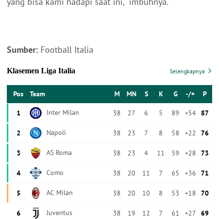
yang bisa kami hadapi saat ini," imbuhnya.
Sumber:
Football Italia