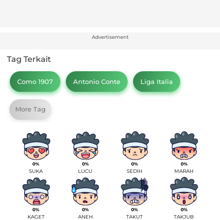
Advertisement
Tag Terkait
Como 1907
Antonio Conte
Liga Italia
More Tag
0%
0%
0%
0%
SUKA
LUCU
SEDIH
MARAH
0%
0%
0%
0%
KAGET
ANEH
TAKUT
TAKJUB