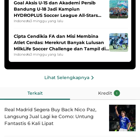
Goal Aksis U-15 dan Akademi Persib
Bandung U-18 Jadi Kampiun
HYDROPLUS Soccer League All-Stars
2025/2026
Indonesia
3 minggu yang lalu
Cipta Cendikia FA dan Misi Membina
Atlet Cerdas: Merekrut Banyak Lulusan
MilkLife Soccer Challenge dan Tampil di
HYDROPLUS Soccer League
Indonesia
3 minggu yang lalu
Lihat Selengkapnya
Terkait
Kredit
1
Real Madrid Segera Buy Back Nico Paz,
Langsung Jual Lagi ke Como: Untung
Fantastis 6 Kali Lipat