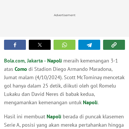
Advertisement
Bola.com, Jakarta -
Napoli
meraih kemenangan 3-1
atas
Como
di Stadion Diego Armando Maradona,
Jumat malam (4/10/2024). Scott McTominay mencetak
gol hanya dalam 25 detik, diikuti oleh gol Romelu
Lukaku dan David Neres di babak kedua,
mengamankan kemenangan untuk
Napoli
.
Hasil ini membuat
Napoli
berada di puncak klasemen
Serie A, posisi yang akan mereka pertahankan hingga