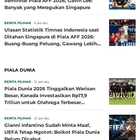
Semifinal Piala AFF 2026, Gavin Lee:
Banyak yang Meragukan Singapura
BERITA PILIHAN
4 jam lalu
Ulasan Statistik Timnas Indonesia saat
Ditahan Singapura di Piala AFF 2026:
Buang-Buang Peluang, Gawang Lebih
Banyak Terancam
PIALA DUNIA
BERITA PILIHAN
21 jam lalu
Piala Dunia 2026 Tinggalkan Warisan
Besar, Kanada Investasikan Rp17,9
Triliun untuk Olahraga Terbesar
Sepanjang Sejarah
BERITA PILIHAN
22 jam lalu
Gianni Infantino Sudah Minta Maaf,
UEFA Tetap Ngotot: Boikot Piala Dunia
Belum Dicabut