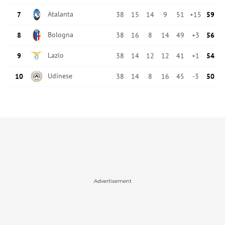
Advertisement