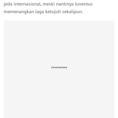
jeda internasional, meski nantinya Juventus
memenangkan laga ketujuh sekalipun.
Advertisement