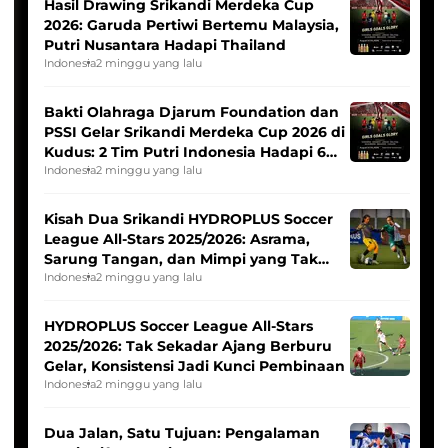
Hasil Drawing Srikandi Merdeka Cup
2026: Garuda Pertiwi Bertemu Malaysia,
Putri Nusantara Hadapi Thailand
Indonesia
2 minggu yang lalu
Bakti Olahraga Djarum Foundation dan
PSSI Gelar Srikandi Merdeka Cup 2026 di
Kudus: 2 Tim Putri Indonesia Hadapi 6
Tim Asia
Indonesia
2 minggu yang lalu
Kisah Dua Srikandi HYDROPLUS Soccer
League All-Stars 2025/2026: Asrama,
Sarung Tangan, dan Mimpi yang Tak
Pernah Padam
Indonesia
2 minggu yang lalu
HYDROPLUS Soccer League All-Stars
2025/2026: Tak Sekadar Ajang Berburu
Gelar, Konsistensi Jadi Kunci Pembinaan
Indonesia
2 minggu yang lalu
Dua Jalan, Satu Tujuan: Pengalaman