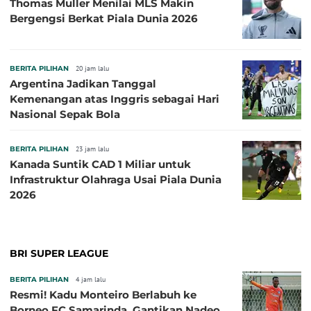
Thomas Muller Menilai MLS Makin
Bergengsi Berkat Piala Dunia 2026
BERITA PILIHAN
20 jam lalu
Argentina Jadikan Tanggal
Kemenangan atas Inggris sebagai Hari
Nasional Sepak Bola
BERITA PILIHAN
23 jam lalu
Kanada Suntik CAD 1 Miliar untuk
Infrastruktur Olahraga Usai Piala Dunia
2026
BRI SUPER LEAGUE
BERITA PILIHAN
4 jam lalu
Resmi! Kadu Monteiro Berlabuh ke
Borneo FC Samarinda, Gantikan Nadeo