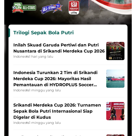
Trilogi Sepak Bola Putri
Inilah Skuad Garuda Pertiwi dan Putri
Nusantara di Srikandi Merdeka Cup 2026
Indonesia
1 hari yang lalu
Indonesia Turunkan 2 Tim di Srikandi
Merdeka Cup 2026: Mayoritas Hasil
Pemantauan di HYDROPLUS Soccer
League
Indonesia
1 minggu yang lalu
Srikandi Merdeka Cup 2026: Turnamen
Sepak Bola Putri Internasional Siap
Digelar di Kudus
Indonesia
1 minggu yang lalu