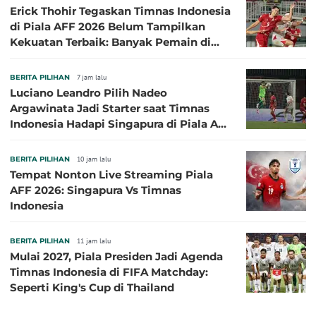
Erick Thohir Tegaskan Timnas Indonesia
di Piala AFF 2026 Belum Tampilkan
Kekuatan Terbaik: Banyak Pemain di
Eropa Tidak Bisa Berpartisipasi
BERITA PILIHAN
7 jam lalu
Luciano Leandro Pilih Nadeo
Argawinata Jadi Starter saat Timnas
Indonesia Hadapi Singapura di Piala AFF
2026: Pengalaman Jadi Kunci
BERITA PILIHAN
10 jam lalu
Tempat Nonton Live Streaming Piala
AFF 2026: Singapura Vs Timnas
Indonesia
BERITA PILIHAN
11 jam lalu
Mulai 2027, Piala Presiden Jadi Agenda
Timnas Indonesia di FIFA Matchday:
Seperti King's Cup di Thailand