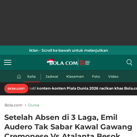
Iklan - Scroll ke bawah untuk melanjutkan
Italia
Jadwal
Klasemen
Foto
Video
mati konten-konten Piala Dunia 2026 racikan khas Bola.com. Klik di sini
EKSKLUSIF!
Bola.com
Dunia
Setelah Absen di 3 Laga, Emil
Audero Tak Sabar Kawal Gawang
Cremonese Vs Atalanta Besok