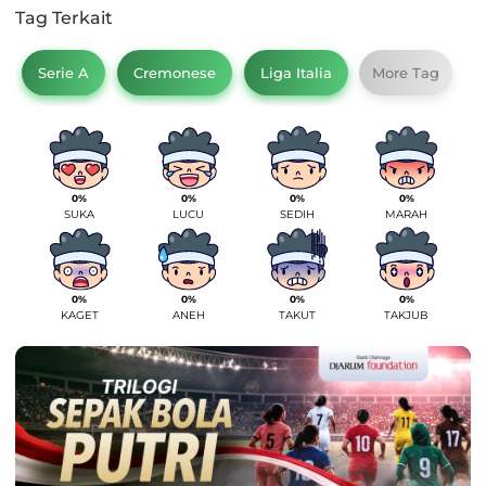
Tag Terkait
Serie A
Cremonese
Liga Italia
More Tag
0%
0%
0%
0%
SUKA
LUCU
SEDIH
MARAH
0%
0%
0%
0%
KAGET
ANEH
TAKUT
TAKJUB