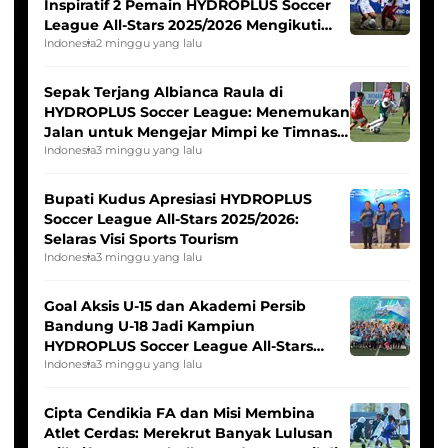
Inspiratif 2 Pemain HYDROPLUS Soccer
League All-Stars 2025/2026 Mengikuti
Seleksi Timnas Indonesia Putri
Indonesia
2 minggu yang lalu
Sepak Terjang Albianca Raula di
HYDROPLUS Soccer League: Menemukan
Jalan untuk Mengejar Mimpi ke Timnas
Indonesia Putri
Indonesia
3 minggu yang lalu
Bupati Kudus Apresiasi HYDROPLUS
Soccer League All-Stars 2025/2026:
Selaras Visi Sports Tourism
Indonesia
3 minggu yang lalu
Goal Aksis U-15 dan Akademi Persib
Bandung U-18 Jadi Kampiun
HYDROPLUS Soccer League All-Stars
2025/2026
Indonesia
3 minggu yang lalu
Cipta Cendikia FA dan Misi Membina
Atlet Cerdas: Merekrut Banyak Lulusan