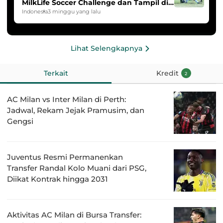
MilkLife Soccer Challenge dan Tampil di
HYDROPLUS Soccer League
Indonesia
3 minggu yang lalu
Lihat Selengkapnya
Terkait
Kredit
2
AC Milan vs Inter Milan di Perth:
Jadwal, Rekam Jejak Pramusim, dan
Gengsi
Juventus Resmi Permanenkan
Transfer Randal Kolo Muani dari PSG,
Diikat Kontrak hingga 2031
Aktivitas AC Milan di Bursa Transfer: