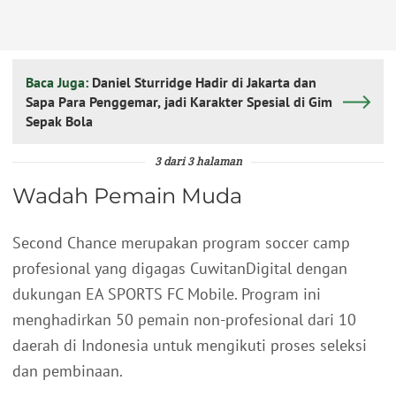
Baca Juga:
Daniel Sturridge Hadir di Jakarta dan
Sapa Para Penggemar, jadi Karakter Spesial di Gim
Sepak Bola
3 dari 3 halaman
Wadah Pemain Muda
Second Chance merupakan program soccer camp
profesional yang digagas CuwitanDigital dengan
dukungan EA SPORTS FC Mobile. Program ini
menghadirkan 50 pemain non-profesional dari 10
daerah di Indonesia untuk mengikuti proses seleksi
dan pembinaan.