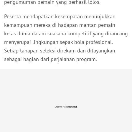
pengumuman pemain yang berhasil lolos.
Peserta mendapatkan kesempatan menunjukkan
kemampuan mereka di hadapan mantan pemain
kelas dunia dalam suasana kompetitif yang dirancang
menyerupai lingkungan sepak bola profesional.
Setiap tahapan seleksi direkam dan ditayangkan
sebagai bagian dari perjalanan program.
Advertisement