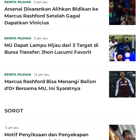
BERITA PILIHAN
8 jam lalu
Arsenal Disarankan Alihkan Bidikan ke
Marcus Rashford Setelah Gagal
Dapatkan Vinicius
BERITA PILIHAN
8 jam lalu
MU Dapat Lampu Hijau dari 3 Target di
Bursa Transfer: Jhon Lucumi Favorit
BERITA PILIHAN
13 jam lalu
Marcus Rashford Bisa Menangi Ballon
d'Or Bersama MU, Ini Syaratnya
SOROT
3 jam lalu
Motif Penyiksaan dan Penyekapan