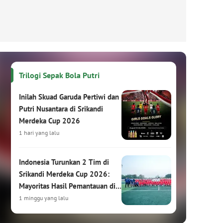
Trilogi Sepak Bola Putri
Inilah Skuad Garuda Pertiwi dan
Putri Nusantara di Srikandi
Merdeka Cup 2026
1 hari yang lalu
Indonesia Turunkan 2 Tim di
Srikandi Merdeka Cup 2026:
Mayoritas Hasil Pemantauan di
HYDROPLUS Soccer League
1 minggu yang lalu