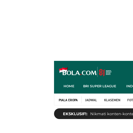
HOME
BRI SUPER LEAGUE
IND
PIALA EROPA
JADWAL
KLASEMEN
FO
EKSKLUSIF!:
Nikmati konten-konten