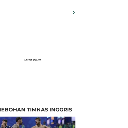
Advertisement
EBOHAN TIMNAS INGGRIS