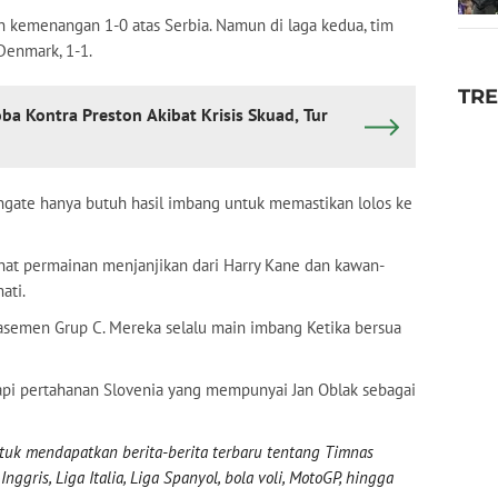
 kemenangan 1-0 atas Serbia. Namun di laga kedua, tim
Denmark, 1-1.
TR
ba Kontra Preston Akibat Krisis Skuad, Tur
hgate hanya butuh hasil imbang untuk memastikan lolos ke
ihat permainan menjanjikan dari Harry Kane dan kawan-
ati.
klasemen Grup C. Mereka selalu main imbang Ketika bersua
 tapi pertahanan Slovenia yang mempunyai Jan Oblak sebagai
uk mendapatkan berita-berita terbaru tentang Timnas
nggris, Liga Italia, Liga Spanyol, bola voli, MotoGP, hingga