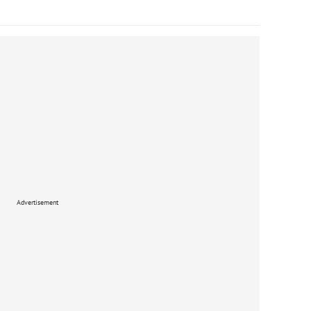
Advertisement