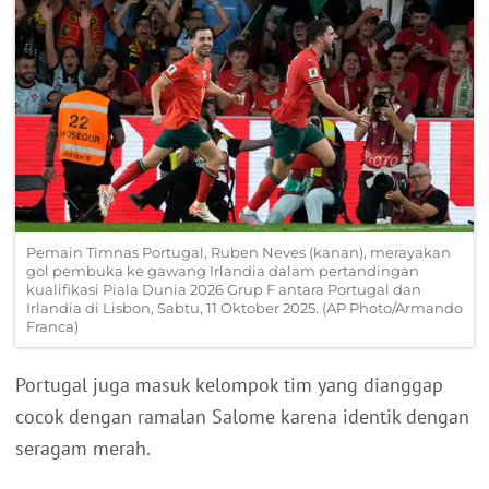
Pemain Timnas Portugal, Ruben Neves (kanan), merayakan
gol pembuka ke gawang Irlandia dalam pertandingan
kualifikasi Piala Dunia 2026 Grup F antara Portugal dan
Irlandia di Lisbon, Sabtu, 11 Oktober 2025. (AP Photo/Armando
Franca)
Portugal juga masuk kelompok tim yang dianggap
cocok dengan ramalan Salome karena identik dengan
seragam merah.