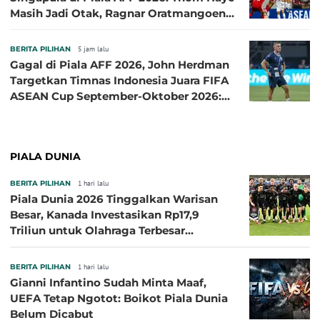
Masih Jadi Otak, Ragnar Oratmangoen
Lumayan
BERITA PILIHAN
5 jam lalu
Gagal di Piala AFF 2026, John Herdman
Targetkan Timnas Indonesia Juara FIFA
ASEAN Cup September-Oktober 2026:
Sudah di Depan Mata
PIALA DUNIA
BERITA PILIHAN
1 hari lalu
Piala Dunia 2026 Tinggalkan Warisan
Besar, Kanada Investasikan Rp17,9
Triliun untuk Olahraga Terbesar
Sepanjang Sejarah
BERITA PILIHAN
1 hari lalu
Gianni Infantino Sudah Minta Maaf,
UEFA Tetap Ngotot: Boikot Piala Dunia
Belum Dicabut