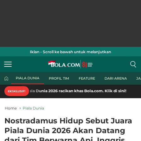
Iklan - Scroll ke bawah untuk melanjutkan
PIALA DUNIA
PROFIL TIM
FEATURE
DARI ARENA
J
a Dunia 2026 racikan khas Bola.com. Klik di sini!
EKSKLUSIF!
Home
Piala Dunia
Nostradamus Hidup Sebut Juara
Piala Dunia 2026 Akan Datang
dari Tim Berwarna Api, Inggris