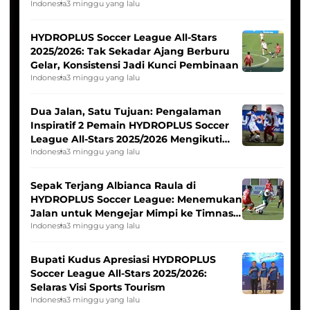
Pernah Padam
Indonesia
3 minggu yang lalu
HYDROPLUS Soccer League All-Stars
2025/2026: Tak Sekadar Ajang Berburu
Gelar, Konsistensi Jadi Kunci Pembinaan
Indonesia
3 minggu yang lalu
Dua Jalan, Satu Tujuan: Pengalaman
Inspiratif 2 Pemain HYDROPLUS Soccer
League All-Stars 2025/2026 Mengikuti
Seleksi Timnas Indonesia Putri
Indonesia
3 minggu yang lalu
Sepak Terjang Albianca Raula di
HYDROPLUS Soccer League: Menemukan
Jalan untuk Mengejar Mimpi ke Timnas
Indonesia Putri
Indonesia
3 minggu yang lalu
Bupati Kudus Apresiasi HYDROPLUS
Soccer League All-Stars 2025/2026:
Selaras Visi Sports Tourism
Indonesia
3 minggu yang lalu