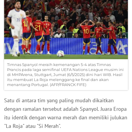
Timnas Spanyol meraih kemenangan 5-4 atas Timnas
Prancis pada laga semifinal UEFA Nations League musim ini
di MHPArena, Stuttgart, Jumat (6/5/2025) dini hari WIB. Hasil
itu membuat La Roja melenggang ke final dan akan
menantang Portugal. (AFP/FRANCK FIFE)
Satu di antara tim yang paling mudah dikaitkan
dengan ramalan tersebut adalah Spanyol. Juara Eropa
itu identik dengan warna merah dan memiliki julukan
"La Roja" atau "Si Merah".