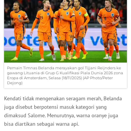
Pemain Timnas Belanda merayakan gol Tijjani Reijnders ke
gawang Lituania di Grup G Kualifikasi Piala Dunia 2026 zona
Eropa di Amsterdam, Selasa (18/11/2025) (AP Photo/Peter
Dejong)
Kendati tidak mengenakan seragam merah, Belanda
juga disebut berpotensi masuk kategori yang
dimaksud Salome. Menurutnya, warna oranye juga
bisa diartikan sebagai warna api.