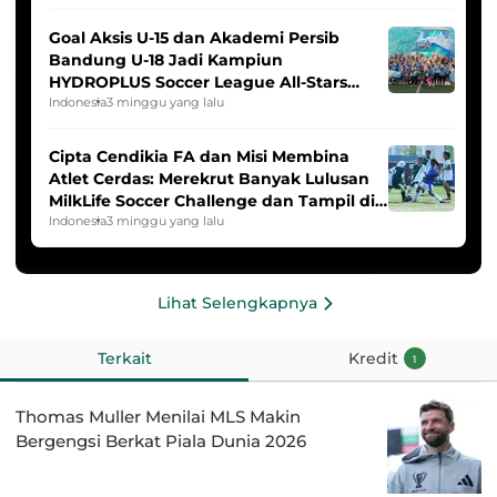
Goal Aksis U-15 dan Akademi Persib
Bandung U-18 Jadi Kampiun
HYDROPLUS Soccer League All-Stars
2025/2026
Indonesia
3 minggu yang lalu
Cipta Cendikia FA dan Misi Membina
Atlet Cerdas: Merekrut Banyak Lulusan
MilkLife Soccer Challenge dan Tampil di
HYDROPLUS Soccer League
Indonesia
3 minggu yang lalu
Lihat Selengkapnya
Terkait
Kredit
1
Thomas Muller Menilai MLS Makin
Bergengsi Berkat Piala Dunia 2026