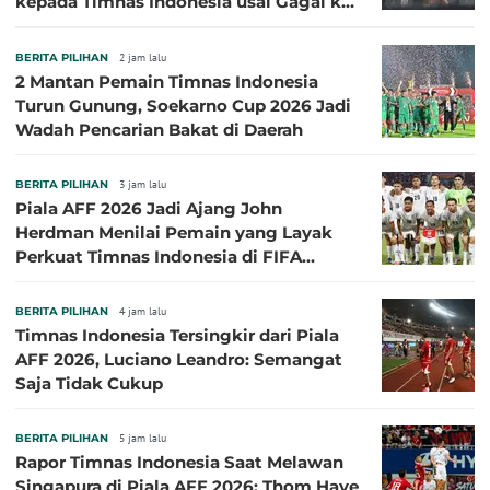
kepada Timnas Indonesia usai Gagal ke
Semifinal Piala AFF 2026
BERITA PILIHAN
2 jam lalu
2 Mantan Pemain Timnas Indonesia
Turun Gunung, Soekarno Cup 2026 Jadi
Wadah Pencarian Bakat di Daerah
BERITA PILIHAN
3 jam lalu
Piala AFF 2026 Jadi Ajang John
Herdman Menilai Pemain yang Layak
Perkuat Timnas Indonesia di FIFA
ASEAN Cup 2026
BERITA PILIHAN
4 jam lalu
Timnas Indonesia Tersingkir dari Piala
AFF 2026, Luciano Leandro: Semangat
Saja Tidak Cukup
BERITA PILIHAN
5 jam lalu
Rapor Timnas Indonesia Saat Melawan
Singapura di Piala AFF 2026: Thom Haye