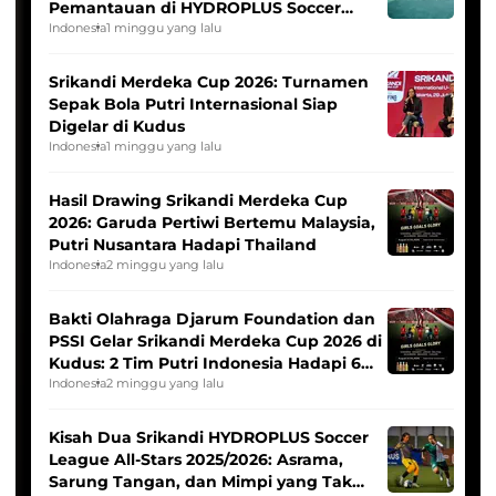
Pemantauan di HYDROPLUS Soccer
League
Indonesia
1 minggu yang lalu
Srikandi Merdeka Cup 2026: Turnamen
Sepak Bola Putri Internasional Siap
Digelar di Kudus
Indonesia
1 minggu yang lalu
Hasil Drawing Srikandi Merdeka Cup
2026: Garuda Pertiwi Bertemu Malaysia,
Putri Nusantara Hadapi Thailand
Indonesia
2 minggu yang lalu
Bakti Olahraga Djarum Foundation dan
PSSI Gelar Srikandi Merdeka Cup 2026 di
Kudus: 2 Tim Putri Indonesia Hadapi 6
Tim Asia
Indonesia
2 minggu yang lalu
Kisah Dua Srikandi HYDROPLUS Soccer
League All-Stars 2025/2026: Asrama,
Sarung Tangan, dan Mimpi yang Tak