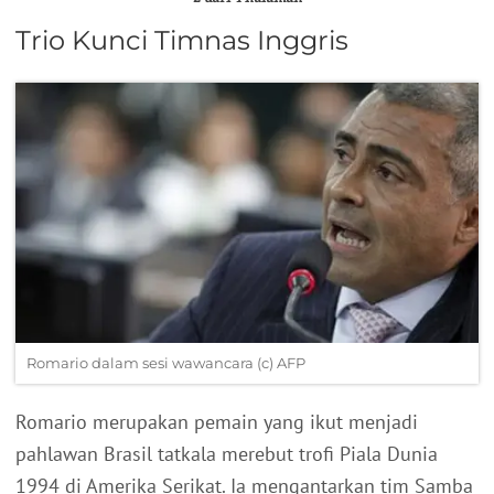
Trio Kunci Timnas Inggris
Romario dalam sesi wawancara (c) AFP
Romario merupakan pemain yang ikut menjadi
pahlawan Brasil tatkala merebut trofi Piala Dunia
1994 di Amerika Serikat. Ia mengantarkan tim Samba