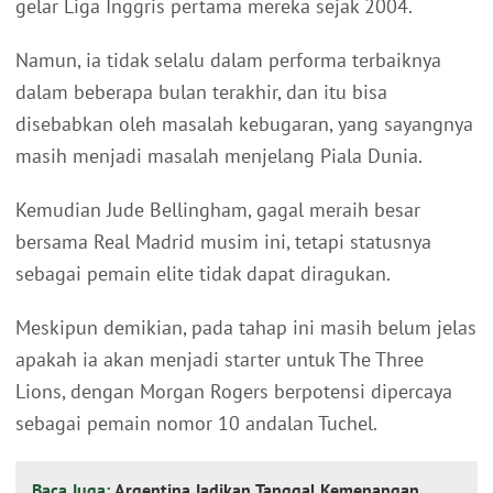
gelar Liga Inggris pertama mereka sejak 2004.
Namun, ia tidak selalu dalam performa terbaiknya
dalam beberapa bulan terakhir, dan itu bisa
disebabkan oleh masalah kebugaran, yang sayangnya
masih menjadi masalah menjelang Piala Dunia.
Kemudian Jude Bellingham, gagal meraih besar
bersama Real Madrid musim ini, tetapi statusnya
sebagai pemain elite tidak dapat diragukan.
Meskipun demikian, pada tahap ini masih belum jelas
apakah ia akan menjadi starter untuk The Three
Lions, dengan Morgan Rogers berpotensi dipercaya
sebagai pemain nomor 10 andalan Tuchel.
Baca Juga:
Argentina Jadikan Tanggal Kemenangan