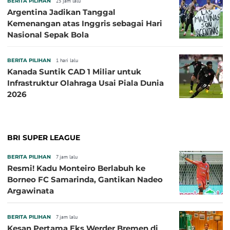
BERITA PILIHAN
23 jam lalu
Argentina Jadikan Tanggal
Kemenangan atas Inggris sebagai Hari
Nasional Sepak Bola
BERITA PILIHAN
1 hari lalu
Kanada Suntik CAD 1 Miliar untuk
Infrastruktur Olahraga Usai Piala Dunia
2026
BRI SUPER LEAGUE
BERITA PILIHAN
7 jam lalu
Resmi! Kadu Monteiro Berlabuh ke
Borneo FC Samarinda, Gantikan Nadeo
Argawinata
BERITA PILIHAN
7 jam lalu
Kesan Pertama Eks Werder Bremen di