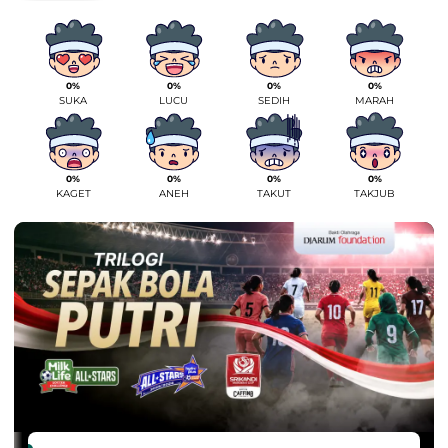
0%
0%
0%
0%
SUKA
LUCU
SEDIH
MARAH
0%
0%
0%
0%
KAGET
ANEH
TAKUT
TAKJUB