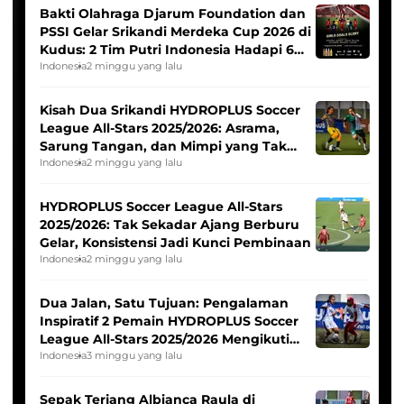
Bakti Olahraga Djarum Foundation dan
PSSI Gelar Srikandi Merdeka Cup 2026 di
Kudus: 2 Tim Putri Indonesia Hadapi 6
Tim Asia
Indonesia
2 minggu yang lalu
Kisah Dua Srikandi HYDROPLUS Soccer
League All-Stars 2025/2026: Asrama,
Sarung Tangan, dan Mimpi yang Tak
Pernah Padam
Indonesia
2 minggu yang lalu
HYDROPLUS Soccer League All-Stars
2025/2026: Tak Sekadar Ajang Berburu
Gelar, Konsistensi Jadi Kunci Pembinaan
Indonesia
2 minggu yang lalu
Dua Jalan, Satu Tujuan: Pengalaman
Inspiratif 2 Pemain HYDROPLUS Soccer
League All-Stars 2025/2026 Mengikuti
Seleksi Timnas Indonesia Putri
Indonesia
3 minggu yang lalu
Sepak Terjang Albianca Raula di