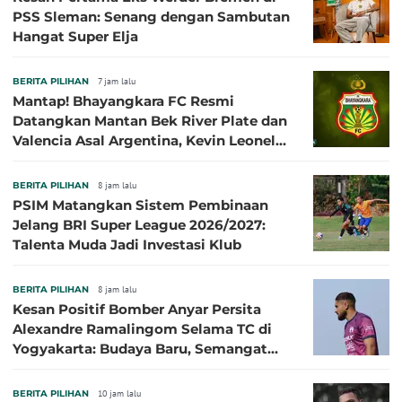
PSS Sleman: Senang dengan Sambutan
Hangat Super Elja
BERITA PILIHAN
7 jam lalu
Mantap! Bhayangkara FC Resmi
Datangkan Mantan Bek River Plate dan
Valencia Asal Argentina, Kevin Leonel
Sibille
BERITA PILIHAN
8 jam lalu
PSIM Matangkan Sistem Pembinaan
Jelang BRI Super League 2026/2027:
Talenta Muda Jadi Investasi Klub
BERITA PILIHAN
8 jam lalu
Kesan Positif Bomber Anyar Persita
Alexandre Ramalingom Selama TC di
Yogyakarta: Budaya Baru, Semangat
Baru!
BERITA PILIHAN
10 jam lalu