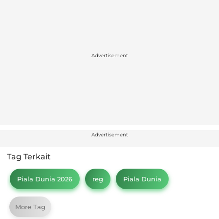
Advertisement
Advertisement
Tag Terkait
Piala Dunia 2026
reg
Piala Dunia
More Tag