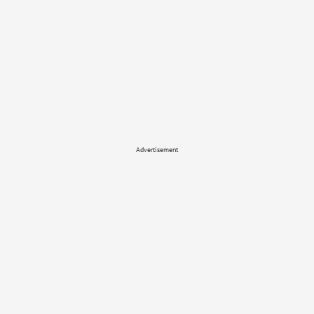
Advertisement