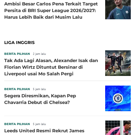
Ambisi Besar Carlos Pena Terkait Target
Persita di BRI Super League 2026/2027:
Harus Lebih Baik dari Musim Lalu
LIGA INGGRIS
BERITA PILIHAN
2 jam lalu
Tak Ada Lagi Alasan, Alexander Isak dan
Florian Wirtz Dituntut Bersinar di
Liverpool usai Mo Salah Pergi
BERITA PILIHAN
5 jam lalu
Segera Diresmikan, Kapan Pep
Chavarria Debut di Chelsea?
BERITA PILIHAN
5 jam lalu
Leeds United Resmi Rekrut James