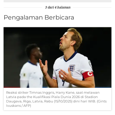
3 dari 4 halaman
Pengalaman Berbicara
Reaksi striker Timnas Inggris, Harry Kane, saat melawan
Latvia pada the Kualifikasi Piala Dunia 2026 di Stadion
Daugava, Riga, Latvia, Rabu (15/10/2025) dini hari WIB. (Gints
Ivuskans / AFP)