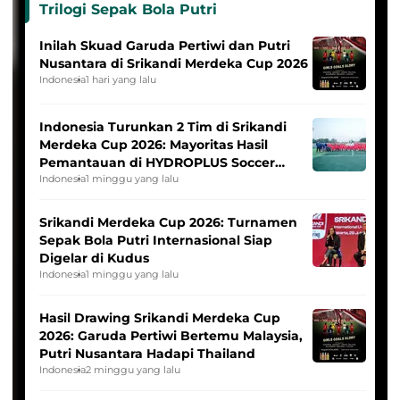
Trilogi Sepak Bola Putri
Inilah Skuad Garuda Pertiwi dan Putri
Nusantara di Srikandi Merdeka Cup 2026
Indonesia
1 hari yang lalu
Indonesia Turunkan 2 Tim di Srikandi
Merdeka Cup 2026: Mayoritas Hasil
Pemantauan di HYDROPLUS Soccer
League
Indonesia
1 minggu yang lalu
Srikandi Merdeka Cup 2026: Turnamen
Sepak Bola Putri Internasional Siap
Digelar di Kudus
Indonesia
1 minggu yang lalu
Hasil Drawing Srikandi Merdeka Cup
2026: Garuda Pertiwi Bertemu Malaysia,
Putri Nusantara Hadapi Thailand
Indonesia
2 minggu yang lalu