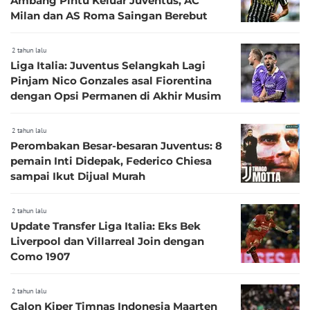
Ambang Pintu Keluar Juventus, AC
Milan dan AS Roma Saingan Berebut
2 tahun lalu
Liga Italia: Juventus Selangkah Lagi
Pinjam Nico Gonzales asal Fiorentina
dengan Opsi Permanen di Akhir Musim
2 tahun lalu
Perombakan Besar-besaran Juventus: 8
pemain Inti Didepak, Federico Chiesa
sampai Ikut Dijual Murah
2 tahun lalu
Update Transfer Liga Italia: Eks Bek
Liverpool dan Villarreal Join dengan
Como 1907
2 tahun lalu
Calon Kiper Timnas Indonesia Maarten