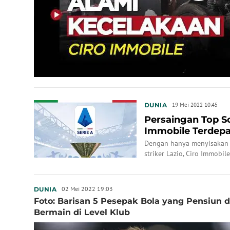
DUNIA
19 Mei 2022 10:45
Persaingan Top Sco
Immobile Terdepa
Dengan hanya menyisakan s
striker Lazio, Ciro Immobile
Dusan Vlahovic, kecuali p
minimal hattrick pada giorn
02 Mei 2022 19:03
DUNIA
Foto: Barisan 5 Pesepak Bola yang Pensiun 
Bermain di Level Klub