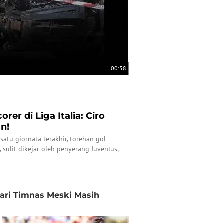
00:58
rer di Liga Italia: Ciro
n!
atu giornata terakhir, torehan gol
, sulit dikejar oleh penyerang Juventus,
emain asal Serbia itu mampu mencetak
ata 38 Liga Italia.
dari Timnas Meski Masih