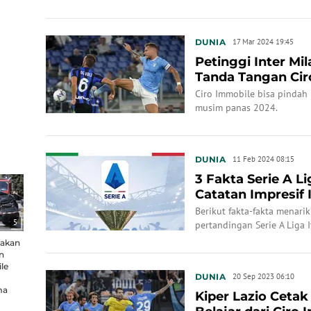
lainnya yaitu Fenerbache.
DUNIA
17 Mar 2024 19:45
Petinggi Inter Mi
Tanda Tangan Cir
Diamankan?
Ciro Immobile bisa pindah 
musim panas 2024.
DUNIA
11 Feb 2024 08:15
3 Fakta Serie A Li
Catatan Impresif 
Immobile
Berikut fakta-fakta menarik
5
pertandingan Serie A Liga I
sakan
n
le
DUNIA
20 Sep 2023 06:10
ma
Kiper Lazio Cetak