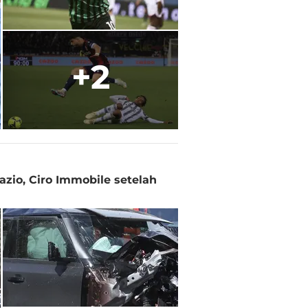
+2
azio, Ciro Immobile setelah