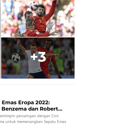
+3
 Emas Eropa 2022:
m Benzema dan Robert
 Im...
memimpin persaingan dengan Ciro
ema untuk memenangkan Sepatu Emas