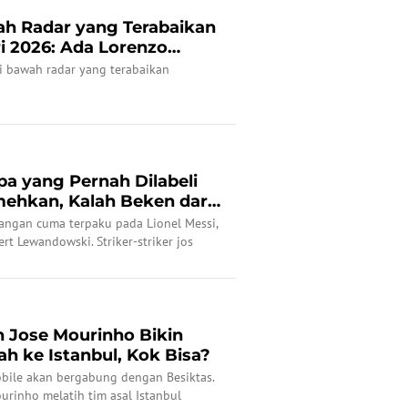
wah Radar yang Terabaikan
i 2026: Ada Lorenzo
di bawah radar yang terabaikan
opa yang Pernah Dilabeli
mehkan, Kalah Beken dari
 jangan cuma terpaku pada Lionel Messi,
rt Lewandowski. Striker-striker jos
a lima striker underrated versi
n Jose Mourinho Bikin
h ke Istanbul, Kok Bisa?
mobile akan bergabung dengan Besiktas.
ourinho melatih tim asal Istanbul