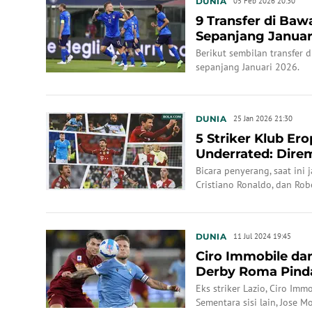
DUNIA
05 Feb 2026 20:30
9 Transfer di Ba
Sepanjang Januar
Insigne hing...
Berikut sembilan transfer 
sepanjang Januari 2026.
DUNIA
25 Jan 2026 21:30
5 Striker Klub Er
Underrated: Dire
Geng Ba...
Bicara penyerang, saat ini
Cristiano Ronaldo, dan Robe
berserakan di Eropa. Ini di
Sportskeeda.
DUNIA
11 Jul 2024 19:45
Ciro Immobile da
Derby Roma Pinda
Eks striker Lazio, Ciro Im
Sementara sisi lain, Jose M