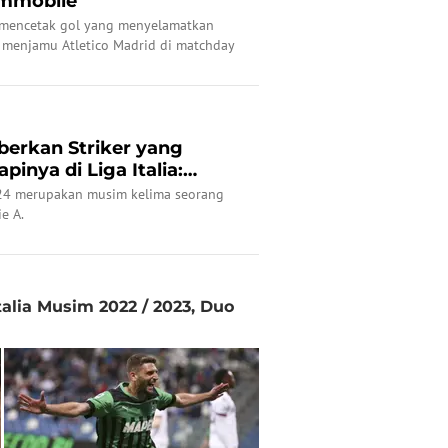
 Immobile
l, mencetak gol yang menyelamatkan
t menjamu Atletico Madrid di matchday
23/2024, Rabu (20/9/2023) dini hari
berkan Striker yang
pinya di Liga Italia:
024 merupakan musim kelima seorang
ie A.
Italia Musim 2022 / 2023, Duo