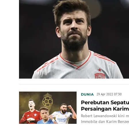
DUNIA
29 Apr 2022 07:30
Perebutan Sepatu
Persaingan Kari
Lewandowski, Ciro
Robert Lewandowski kini 
Immobile dan Karim Benz
Eropa 2022.