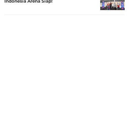
Indonesia Arena Siap!
3 tahun lalu
Kanada Jadi Tim Pertama yang Tiba di
Indonesia pada Piala Dunia FIBA 2023,
Ada Jamal Murray?
3 tahun lalu
Pembangunan Indonesia Arena Kurang 1
Persen Rampung, Piala Dunia FIBA 2023
Siap Digelar
3 tahun lalu
Spanyol dan Prancis Akan Tampil di
Jakarta, Erick Thohir Ajak Masyarakat
Sambut FIBA World Cup 2023 dengan
Meriah
3 tahun lalu
Sejarah Olahraga Bola Basket di Dunia