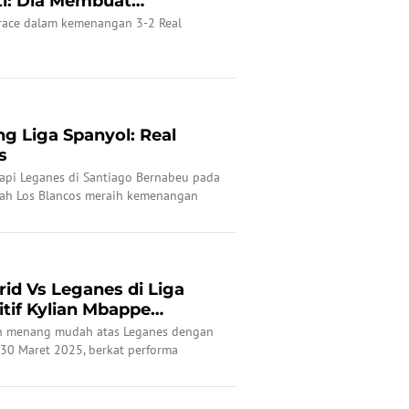
ti: Dia Membuat
ace dalam kemenangan 3-2 Real
ng Liga Spanyol: Real
s
api Leganes di Santiago Bernabeu pada
kah Los Blancos meraih kemenangan
ra?
rid Vs Leganes di Liga
itif Kylian Mbappe
kan menang mudah atas Leganes dengan
 30 Maret 2025, berkat performa
kor head-to-head yang bagus.