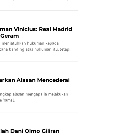
ni hari WIB.
man Vinicius: Real Madrid
 Geram
ah menjatuhkan hukuman kepada
ncana banding atas hukuman itu, tetapi
erkan Alasan Mencederai
ungkap alasan mengapa ia melakukan
e Yamal.
lah Dani Olmo Giliran