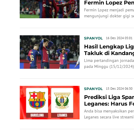
Fermin Lopez Pem
ke Dokter ...
Fermin Lopez menjadi pema
mengunjungi dokter gigi se
SPANYOL
16 Des 2024 05:01
Hasil Lengkap Lig
Takluk di Kandan
dari Real M...
Lima pertandingan jornada
pada Minggu (15/12/2024) 
WIB. Satu yang mengejutk
Leganes di Estadio Olimpic
SPANYOL
15 Des 2024 06:30
Prediksi Liga Spa
Leganes: Harus F
Anda bisa menyaksikan per
Leganes secara live streami