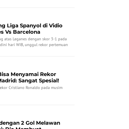
13/4/2025) dini hari WIB.
ng Liga Spanyol di Vidio
es Vs Barcelona
ng atas Leganes dengan skor 3-1 pada
 dini hari WIB, unggul rekor pertemuan
isa Menyamai Rekor
Madrid: Sangat Spesial!
ekor Cristiano Ronaldo pada musim
 dengan 2 Gol Melawan