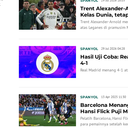
SPANYOL
29 Jul 2026 18:03
;
Trent Alexander
Kelas Dunia, tet
Hilang
Trent Alexander-Arnold me
atas Leganes di pramusim Mo
kelemahan bertahan masih
SPANYOL
29 Jul 2026 04:28
Hasil Uji Coba: R
4-1
Real Madrid menang 4-1 ata
SPANYOL
13 Apr 2025 11:30
Barcelona Menang
Hansi Flick Puji 
Asuhannya
Pelatih Barcelona, Hansi F
para pemainnya setelah ke