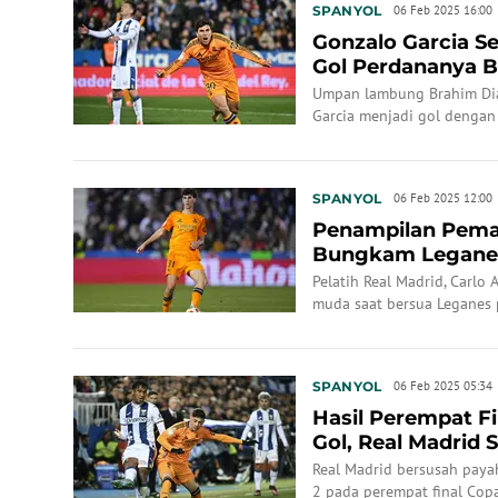
SPANYOL
06 Feb 2025 16:00
Gonzalo Garcia 
Gol Perdananya B
Semifinal Copa de.
Umpan lambung Brahim Di
Garcia menjadi gol dengan
menang 3-2 atas Leganes.
SPANYOL
06 Feb 2025 12:00
Penampilan Pemai
Bungkam Leganes 
Terkesan
Pelatih Real Madrid, Carlo
muda saat bersua Leganes 
SPANYOL
06 Feb 2025 05:34
Hasil Perempat Fi
Gol, Real Madrid
Leganes
Real Madrid bersusah pay
2 pada perempat final Copa