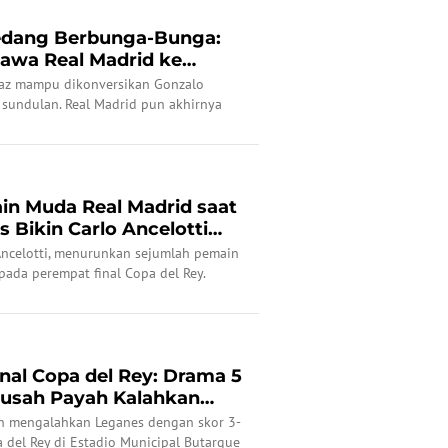
Sedang Berbunga-Bunga:
awa Real Madrid ke
..
az mampu dikonversikan Gonzalo
 sundulan. Real Madrid pun akhirnya
n Muda Real Madrid saat
Bikin Carlo Ancelotti
 Ancelotti, menurunkan sejumlah pemain
pada perempat final Copa del Rey.
nal Copa del Rey: Drama 5
 Susah Payah Kalahkan
ah mengalahkan Leganes dengan skor 3-
 del Rey di Estadio Municipal Butarque