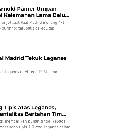
-Arnold Pamer Umpan
api Kelemahan Lama Belum
nonjol saat Real Madrid menang 4-1
urinho; terlibat tiga gol, tapi
 tampak.
eal Madrid Tekuk Leganes
s Leganes di Alfredo Di Stefano.
 Tipis atas Leganes,
Mentalitas Bertahan Tim
lick, memberikan pujian tinggi kepada
menangan tipis 1-0 atas Leganes dalam