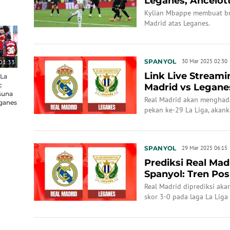
Leganes, Ancelot
Perbedaan
Kylian Mbappe membuat br
Madrid atas Leganes.
SPANYOL
30 Mar 2025 02:30
01:33
Link Live Streami
 La
c
Madrid vs Legane
suna
Real Madrid akan menghad
ganes
pekan ke-29 La Liga, akan
untuk menjaga peluang jua
SPANYOL
29 Mar 2025 06:15
Prediksi Real Mad
Spanyol: Tren Pos
Berlanjut?
Real Madrid diprediksi a
skor 3-0 pada laga La Liga
kandang yang solid dan re