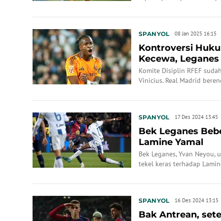
hari Kamis (06/02/2025) di
SPANYOL
08 Jan 2025 16:15
Kontroversi Huku
Kecewa, Leganes
Komite Disiplin RFEF sud
Vinicius. Real Madrid bere
Leganes justru geram.
SPANYOL
17 Des 2024 13:45
Bek Leganes Beb
Lamine Yamal
Bek Leganes, Yvan Neyou, 
tekel keras terhadap Lamin
SPANYOL
16 Des 2024 13:15
Bak Antrean, sete