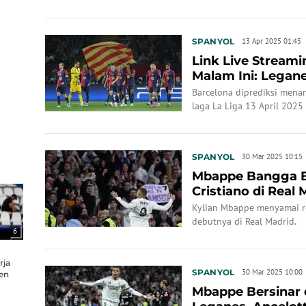
lanjutan La Liga, Minggu (
SPANYOL
13 Apr 2025 01:45
Link Live Streami
Malam Ini: Legan
Barcelona diprediksi mena
laga La Liga 13 April 2025
dan performa apik.
SPANYOL
30 Mar 2025 10:15
Mbappe Bangga B
Cristiano di Real 
Kylian Mbappe menyamai r
debutnya di Real Madrid.
6
rja
SPANYOL
30 Mar 2025 10:00
en
Mbappe Bersinar