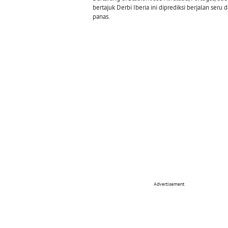
bertajuk Derbi Iberia ini diprediksi berjalan seru 
panas.
Advertisement