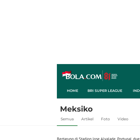
HOME
BRI SUPER LEAGUE
IND
Meksiko
Semua
Artikel
Foto
Video
Bertarung di Stadion Jose Alvalade, Portugal, due