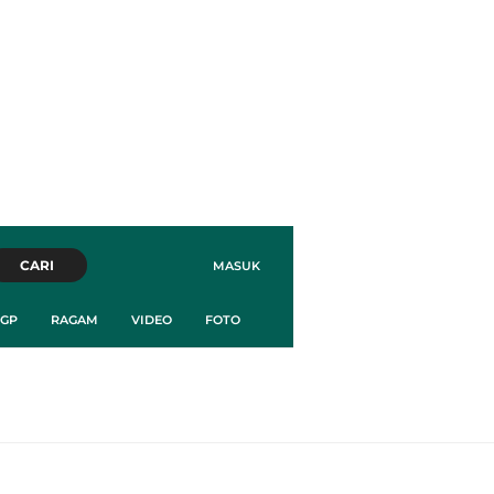
CARI
MASUK
GP
RAGAM
VIDEO
FOTO