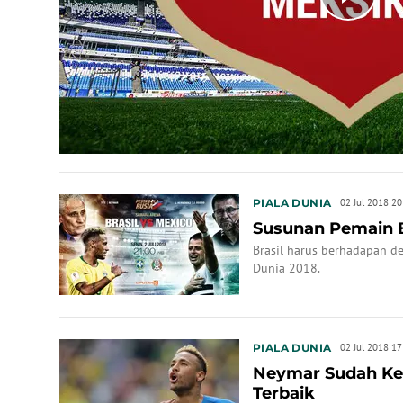
PIALA DUNIA
02 Jul 2018 20
Susunan Pemain B
Brasil harus berhadapan d
Dunia 2018.
PIALA DUNIA
02 Jul 2018 17
Neymar Sudah Ke
Terbaik