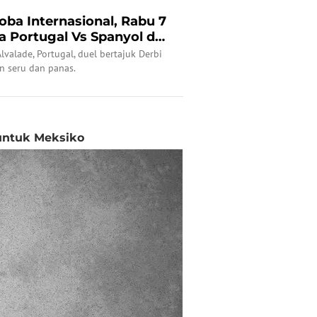
oba Internasional, Rabu 7
a Portugal Vs Spanyol dan
lvalade, Portugal, duel bertajuk Derbi
an seru dan panas.
 untuk Meksiko