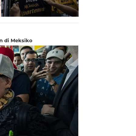
n di Meksiko