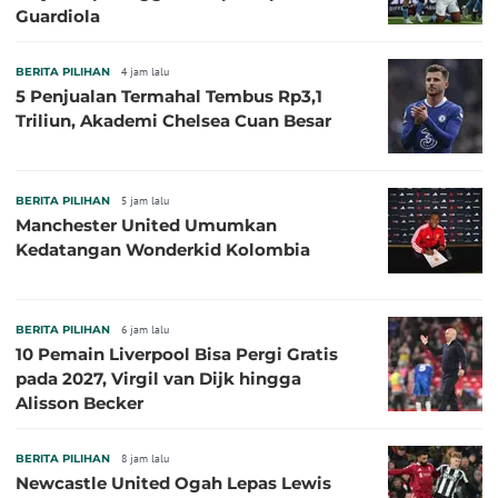
Guardiola
BERITA PILIHAN
4 jam lalu
5 Penjualan Termahal Tembus Rp3,1
Triliun, Akademi Chelsea Cuan Besar
BERITA PILIHAN
5 jam lalu
Manchester United Umumkan
Kedatangan Wonderkid Kolombia
BERITA PILIHAN
6 jam lalu
10 Pemain Liverpool Bisa Pergi Gratis
pada 2027, Virgil van Dijk hingga
Alisson Becker
BERITA PILIHAN
8 jam lalu
Newcastle United Ogah Lepas Lewis