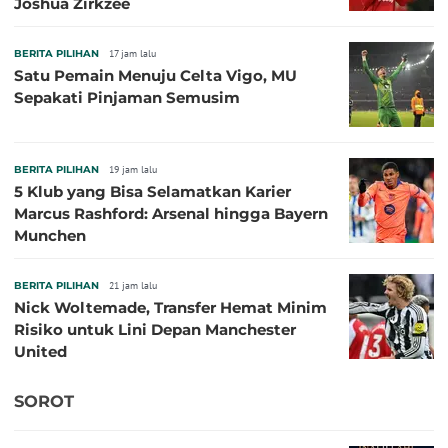
Joshua Zirkzee
BERITA PILIHAN
17 jam lalu
Satu Pemain Menuju Celta Vigo, MU
Sepakati Pinjaman Semusim
BERITA PILIHAN
19 jam lalu
5 Klub yang Bisa Selamatkan Karier
Marcus Rashford: Arsenal hingga Bayern
Munchen
BERITA PILIHAN
21 jam lalu
Nick Woltemade, Transfer Hemat Minim
Risiko untuk Lini Depan Manchester
United
SOROT