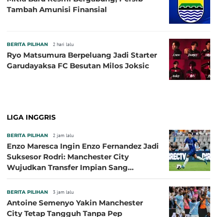
Tambah Amunisi Finansial
BERITA PILIHAN
2 hari lalu
Ryo Matsumura Berpeluang Jadi Starter
Garudayaksa FC Besutan Milos Joksic
LIGA INGGRIS
BERITA PILIHAN
2 jam lalu
Enzo Maresca Ingin Enzo Fernandez Jadi
Suksesor Rodri: Manchester City
Wujudkan Transfer Impian Sang
Pelatih?
BERITA PILIHAN
3 jam lalu
Antoine Semenyo Yakin Manchester
City Tetap Tangguh Tanpa Pep