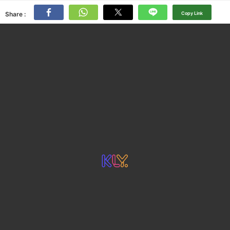
Share :
Copy Link