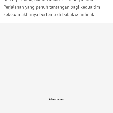
Perjalanan yang penuh tantangan bagi kedua tim
sebelum akhirnya bertemu di babak semifinal.
Advertisement