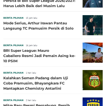
Persita di BRI Super League 2026/2027:
Harus Lebih Baik dari Musim Lalu
BERITA PILIHAN
15 jam lalu
Mode Serius, Arthur Irawan Pantau
Langsung TC Pramusim Persik di Solo
BERITA PILIHAN
16 jam lalu
BRI Super League: Mauro
Caballero Resmi Jadi Pemain Asing ke-
10 PSIM
BERITA PILIHAN
1 hari lalu
Kalahkan Semen Padang dalam Uji
Coba Pramusim, Bhayangkara FC
Mantapkan Chemistry Antarlini
BERITA PILIHAN
2 hari lalu
Mitra Baru Resmi Bergabung, Persib