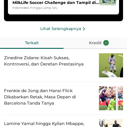
MilkLife Soccer Challenge dan Tampil di
HYDROPLUS Soccer League
Indonesia
3 minggu yang lalu
Lihat Selengkapnya
Terkait
Kredit
1
Zinedine Zidane: Kisah Sukses,
Kontroversi, dan Deretan Prestasinya
Frenkie de Jong dan Hansi Flick
Dikabarkan Retak, Masa Depan di
Barcelona Tanda Tanya
Lamine Yamal hingga Kylian Mbappe,