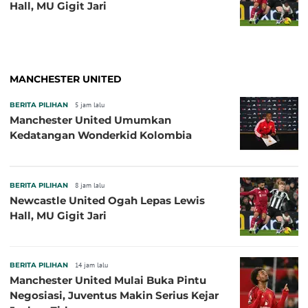
Hall, MU Gigit Jari
MANCHESTER UNITED
BERITA PILIHAN
5 jam lalu
Manchester United Umumkan
Kedatangan Wonderkid Kolombia
BERITA PILIHAN
8 jam lalu
Newcastle United Ogah Lepas Lewis
Hall, MU Gigit Jari
BERITA PILIHAN
14 jam lalu
Manchester United Mulai Buka Pintu
Negosiasi, Juventus Makin Serius Kejar