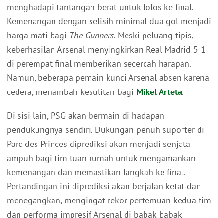
menghadapi tantangan berat untuk lolos ke final.
Kemenangan dengan selisih minimal dua gol menjadi
harga mati bagi
The Gunners
. Meski peluang tipis,
keberhasilan Arsenal menyingkirkan Real Madrid 5-1
di perempat final memberikan secercah harapan.
Namun, beberapa pemain kunci Arsenal absen karena
cedera, menambah kesulitan bagi
Mikel Arteta
.
Di sisi lain, PSG akan bermain di hadapan
pendukungnya sendiri. Dukungan penuh suporter di
Parc des Princes diprediksi akan menjadi senjata
ampuh bagi tim tuan rumah untuk mengamankan
kemenangan dan memastikan langkah ke final.
Pertandingan ini diprediksi akan berjalan ketat dan
menegangkan, mengingat rekor pertemuan kedua tim
dan performa impresif Arsenal di babak-babak