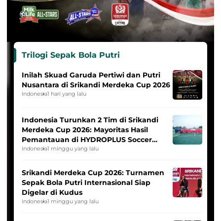
Trilogi Sepak Bola Putri
Inilah Skuad Garuda Pertiwi dan Putri
Nusantara di Srikandi Merdeka Cup 2026
Indonesia
1 hari yang lalu
Indonesia Turunkan 2 Tim di Srikandi
Merdeka Cup 2026: Mayoritas Hasil
Pemantauan di HYDROPLUS Soccer
League
Indonesia
1 minggu yang lalu
Srikandi Merdeka Cup 2026: Turnamen
Sepak Bola Putri Internasional Siap
Digelar di Kudus
Indonesia
1 minggu yang lalu