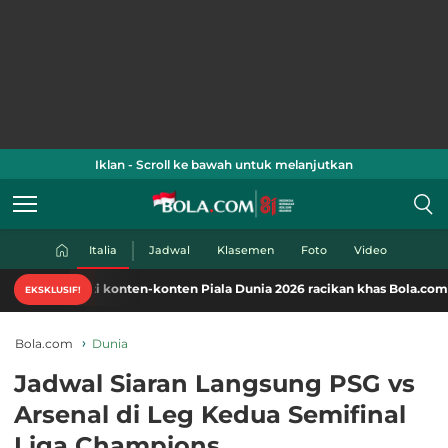
Iklan - Scroll ke bawah untuk melanjutkan
Italia
Jadwal
Klasemen
Foto
Video
i konten-konten Piala Dunia 2026 racikan khas Bola.com. Klik di sini!
EKSKLUSIF!
Bola.com
Dunia
Jadwal Siaran Langsung PSG vs
Arsenal di Leg Kedua Semifinal
Liga Champions