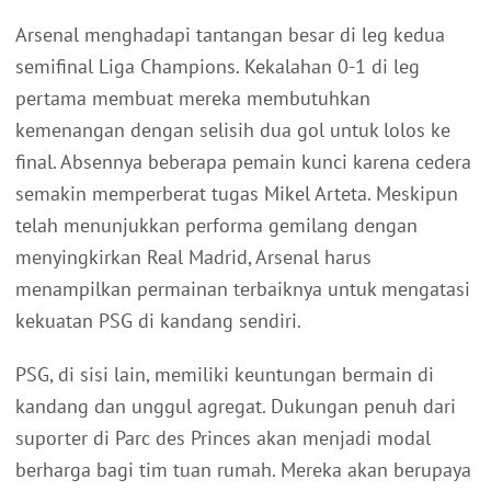
Arsenal menghadapi tantangan besar di leg kedua
semifinal Liga Champions. Kekalahan 0-1 di leg
pertama membuat mereka membutuhkan
kemenangan dengan selisih dua gol untuk lolos ke
final. Absennya beberapa pemain kunci karena cedera
semakin memperberat tugas Mikel Arteta. Meskipun
telah menunjukkan performa gemilang dengan
menyingkirkan Real Madrid, Arsenal harus
menampilkan permainan terbaiknya untuk mengatasi
kekuatan PSG di kandang sendiri.
PSG, di sisi lain, memiliki keuntungan bermain di
kandang dan unggul agregat. Dukungan penuh dari
suporter di Parc des Princes akan menjadi modal
berharga bagi tim tuan rumah. Mereka akan berupaya