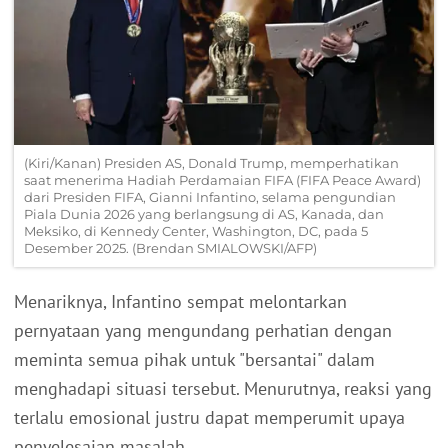
(Kiri/Kanan) Presiden AS, Donald Trump, memperhatikan
saat menerima Hadiah Perdamaian FIFA (FIFA Peace Award)
dari Presiden FIFA, Gianni Infantino, selama pengundian
Piala Dunia 2026 yang berlangsung di AS, Kanada, dan
Meksiko, di Kennedy Center, Washington, DC, pada 5
Desember 2025. (Brendan SMIALOWSKI/AFP)
Menariknya, Infantino sempat melontarkan
pernyataan yang mengundang perhatian dengan
meminta semua pihak untuk "bersantai" dalam
menghadapi situasi tersebut. Menurutnya, reaksi yang
terlalu emosional justru dapat memperumit upaya
penyelesaian masalah.