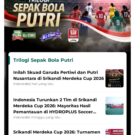
Trilogi Sepak Bola Putri
Inilah Skuad Garuda Pertiwi dan Putri
Nusantara di Srikandi Merdeka Cup 2026
Indonesia
2 hari yang lalu
Indonesia Turunkan 2 Tim di Srikandi
Merdeka Cup 2026: Mayoritas Hasil
Pemantauan di HYDROPLUS Soccer
League
Indonesia
1 minggu yang lalu
Srikandi Merdeka Cup 2026: Turnamen