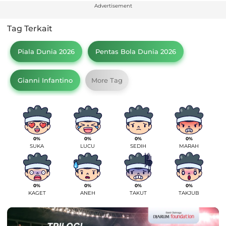
Advertisement
Tag Terkait
Piala Dunia 2026
Pentas Bola Dunia 2026
Gianni Infantino
More Tag
0%
0%
0%
0%
SUKA
LUCU
SEDIH
MARAH
0%
0%
0%
0%
KAGET
ANEH
TAKUT
TAKJUB