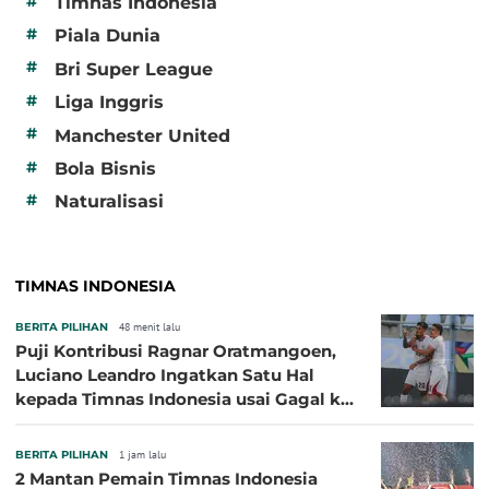
#
Timnas Indonesia
#
Piala Dunia
#
Bri Super League
#
Liga Inggris
#
Manchester United
#
Bola Bisnis
#
Naturalisasi
TIMNAS INDONESIA
BERITA PILIHAN
48 menit lalu
Puji Kontribusi Ragnar Oratmangoen,
Luciano Leandro Ingatkan Satu Hal
kepada Timnas Indonesia usai Gagal ke
Semifinal Piala AFF 2026
BERITA PILIHAN
1 jam lalu
2 Mantan Pemain Timnas Indonesia