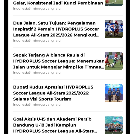
Gelar, Konsistensi Jadi Kunci Pembinaan
Indonesia
3 minggu yang lalu
Dua Jalan, Satu Tujuan: Pengalaman
Inspiratif 2 Pemain HYDROPLUS Soccer
League All-Stars 2025/2026 Mengikuti
Seleksi Timnas Indonesia Putri
Indonesia
3 minggu yang lalu
Sepak Terjang Albianca Raula di
HYDROPLUS Soccer League: Menemukan
Jalan untuk Mengejar Mimpi ke Timnas
Indonesia Putri
Indonesia
3 minggu yang lalu
Bupati Kudus Apresiasi HYDROPLUS
Soccer League All-Stars 2025/2026:
Selaras Visi Sports Tourism
Indonesia
3 minggu yang lalu
Goal Aksis U-15 dan Akademi Persib
Bandung U-18 Jadi Kampiun
HYDROPLUS Soccer League All-Stars