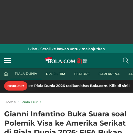
Iklan - Scroll ke bawah untuk melanjutkan
PIALA DUNIA
PROFIL TIM
FEATURE
DARI ARENA
J
n Piala Dunia 2026 racikan khas Bola.com. Klik di sini!
EKSKLUSIF!
Home
Piala Dunia
Gianni Infantino Buka Suara soal
Polemik Visa ke Amerika Serikat
di Piala Dunia 2026: FIFA Bukan