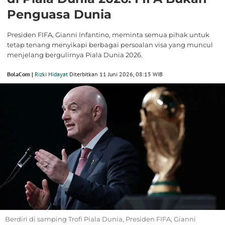
Penguasa Dunia
Presiden FIFA, Gianni Infantino, meminta semua pihak untuk
tetap tenang menyikapi berbagai persoalan visa yang muncul
menjelang bergulirnya Piala Dunia 2026.
BolaCom |
Rizki Hidayat
Diterbitkan 11 Juni 2026, 08:15 WIB
Berdiri di samping Trofi Piala Dunia, Presiden FIFA, Gianni