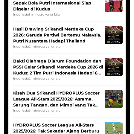
Sepak Bola Putri Internasional Siap
Digelar di Kudus
Indonesia
1 minggu yang lalu
Hasil Drawing Srikandi Merdeka Cup
2026: Garuda Pertiwi Bertemu Malaysia,
Putri Nusantara Hadapi Thailand
Indonesia
2 minggu yang lalu
Bakti Olahraga Djarum Foundation dan
PSSI Gelar Srikandi Merdeka Cup 2026 di
Kudus: 2 Tim Putri Indonesia Hadapi 6
Tim Asia
Indonesia
2 minggu yang lalu
Kisah Dua Srikandi HYDROPLUS Soccer
League All-Stars 2025/2026: Asrama,
Sarung Tangan, dan Mimpi yang Tak
Pernah Padam
Indonesia
3 minggu yang lalu
HYDROPLUS Soccer League All-Stars
2025/2026: Tak Sekadar Ajang Berburu