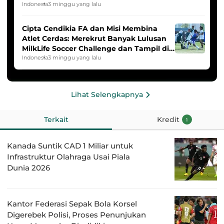
2025/2026
Indonesia
3 minggu yang lalu
Cipta Cendikia FA dan Misi Membina
Atlet Cerdas: Merekrut Banyak Lulusan
MilkLife Soccer Challenge dan Tampil di
HYDROPLUS Soccer League
Indonesia
3 minggu yang lalu
Lihat Selengkapnya
Terkait
Kredit
1
Kanada Suntik CAD 1 Miliar untuk
Infrastruktur Olahraga Usai Piala
Dunia 2026
Kantor Federasi Sepak Bola Korsel
Digerebek Polisi, Proses Penunjukan