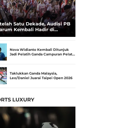
telah Satu Dekade, Audisi PB
arum Kembali Hadir di
kassar untuk Pencarian
lenta Super
Nova Widianto Kembali Ditunjuk
Jadi Pelatih Ganda Campuran Pelat…
Taklukkan Ganda Malaysia,
Leo/Daniel Juarai Taipei Open 2026
RTS LUXURY