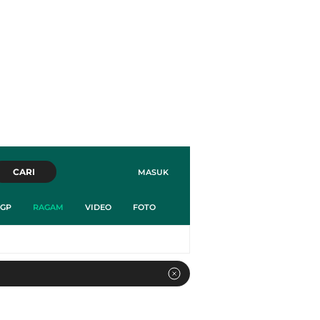
CARI
MASUK
GP
RAGAM
VIDEO
FOTO