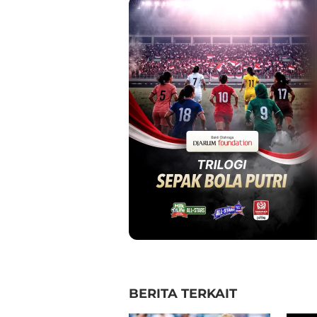
BERITA TERKAIT