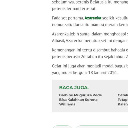
sebelumnya, petenis Belarusia itu menang
petenis Jerman tersebut.
Pada set pertama,
Azarenka
sedikit kesuli
nomor satu dunia itu mampu meraih keme
Azarenka lebih santai dalam menghadapi 
Alhasil, Azarenka menutup set ini dengan s
Kemenangan ini tentu disambut bahagia o
petenis berusia 26 tahun itu sejak tahun 
Gelar ini juga akan menjadi modal bagus 
yang mulai bergulir 18 Januari 2016.
BACA JUGA
Garbine Muguruza Pede
Cetak
Bisa Kalahkan Serena
Tetap
Williams
Kala