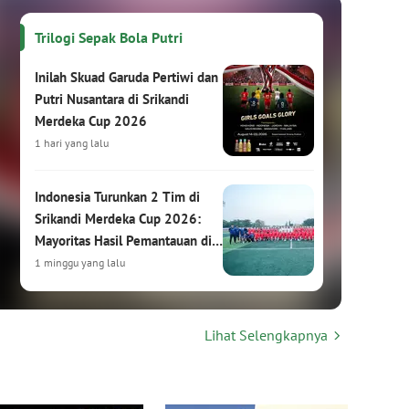
Trilogi Sepak Bola Putri
Inilah Skuad Garuda Pertiwi dan
Putri Nusantara di Srikandi
Merdeka Cup 2026
1 hari yang lalu
Indonesia Turunkan 2 Tim di
Srikandi Merdeka Cup 2026:
Mayoritas Hasil Pemantauan di
HYDROPLUS Soccer League
1 minggu yang lalu
Srikandi Merdeka Cup 2026:
Lihat Selengkapnya
Turnamen Sepak Bola Putri
Internasional Siap Digelar di
Kudus
1 minggu yang lalu