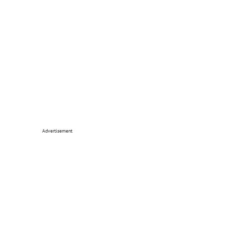
Advertisement