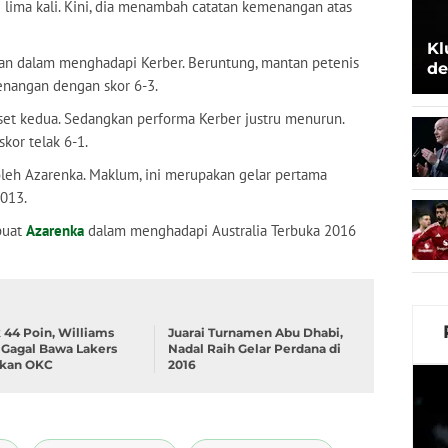
 lima kali. Kini, dia menambah catatan kemenangan atas
Kl
tan dalam menghadapi Kerber. Beruntung, mantan petenis
de
nangan dengan skor 6-3.
Be
set kedua. Sedangkan performa Kerber justru menurun.
kor telak 6-1.
leh Azarenka. Maklum, ini merupakan gelar pertama
2013.
buat
Azarenka
dalam menghadapi Australia Terbuka 2016
 44 Poin, Williams
Juarai Turnamen Abu Dhabi,
 Gagal Bawa Lakers
Nadal Raih Gelar Perdana di
hkan OKC
2016