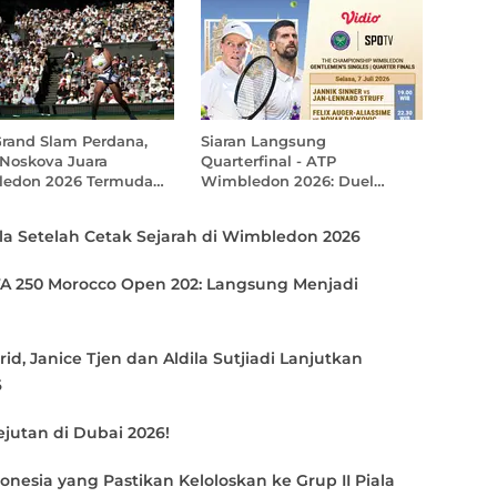
Hasil Drawing Srikandi Merdeka
Cup 2026: Garuda Pertiwi
Bertemu Malaysia, Putri
Nusantara Hadapi Thailand
2 minggu yang lalu
Grand Slam Perdana,
Siaran Langsung
 Noskova Juara
Quarterfinal - ATP
Bakti Olahraga Djarum
edon 2026 Termuda
Wimbledon 2026: Duel
 15 Tahun
Strategi Petenis Elite di
Foundation dan PSSI Gelar
Vidio
Srikandi Merdeka Cup 2026 di
a Setelah Cetak Sejarah di Wimbledon 2026
Kudus: 2 Tim Putri Indonesia
2 minggu yang lalu
WTA 250 Morocco Open 202: Langsung Menjadi
Hadapi 6 Tim Asia
Kisah Dua Srikandi HYDROPLUS
Soccer League All-Stars
d, Janice Tjen dan Aldila Sutjiadi Lanjutkan
2025/2026: Asrama, Sarung
6
Tangan, dan Mimpi yang Tak
2 minggu yang lalu
Pernah Padam
ejutan di Dubai 2026!
HYDROPLUS Soccer League All-
onesia yang Pastikan Keloloskan ke Grup II Piala
Stars 2025/2026: Tak Sekadar