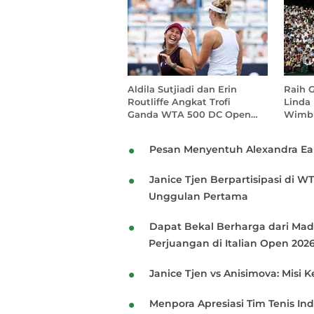
Aldila Sutjiadi dan Erin
Raih 
Routliffe Angkat Trofi
Linda
Ganda WTA 500 DC Open
Wimbl
2026
dalam
Pesan Menyentuh Alexandra Eal
Janice Tjen Berpartisipasi di 
Unggulan Pertama
Dapat Bekal Berharga dari Madri
Perjuangan di Italian Open 202
Janice Tjen vs Anisimova: Misi K
Menpora Apresiasi Tim Tenis Ind