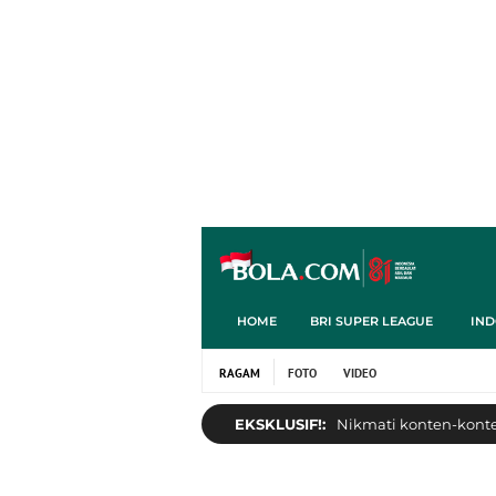
HOME
BRI SUPER LEAGUE
IND
RAGAM
FOTO
VIDEO
EKSKLUSIF!:
Nikmati konten-konten