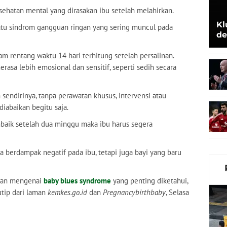
ehatan mental yang dirasakan ibu setelah melahirkan.
Kl
uatu sindrom gangguan ringan yang sering muncul pada
de
Be
m rentang waktu 14 hari terhitung setelah persalinan.
rasa lebih emosional dan sensitif, seperti sedih secara
sendirinya, tanpa perawatan khusus, intervensi atau
diabaikan begitu saja.
mbaik setelah dua minggu maka ibu harus segera
isa berdampak negatif pada ibu, tetapi juga bayi yang baru
uman mengenai
baby blues syndrome
yang penting diketahui,
utip dari laman
kemkes.go.id
dan
Pregnancybirthbaby
, Selasa