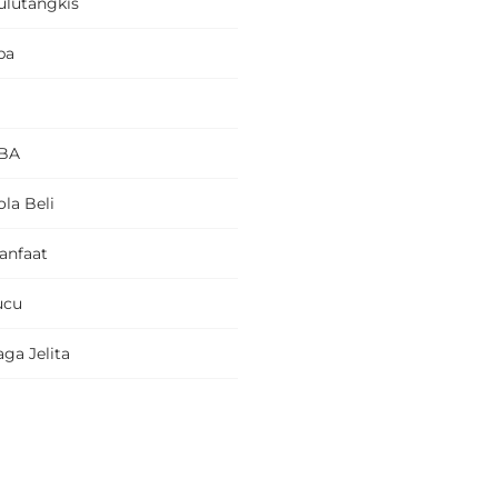
ulutangkis
pa
BA
la Beli
anfaat
ucu
ga Jelita