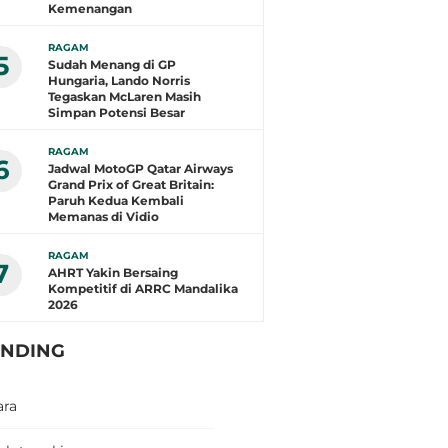
Kemenangan
RAGAM
5
Sudah Menang di GP
Hungaria, Lando Norris
Tegaskan McLaren Masih
Simpan Potensi Besar
RAGAM
6
Jadwal MotoGP Qatar Airways
Grand Prix of Great Britain:
Paruh Kedua Kembali
Memanas di Vidio
RAGAM
7
AHRT Yakin Bersaing
Kompetitif di ARRC Mandalika
2026
ENDING
ara