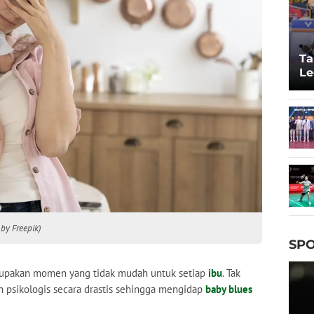
Ta
Le
20
 by Freepik)
SPO
pakan momen yang tidak mudah untuk setiap
ibu
. Tak
 psikologis secara drastis sehingga mengidap
baby blues