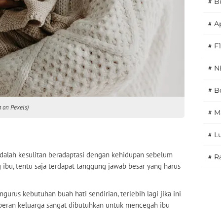
#
B
#
A
#
F1
#
N
#
Bo
a on Pexels)
#
M
#
L
dalah kesulitan beradaptasi dengan kehidupan sebelum
#
Ra
 ibu, tentu saja terdapat tanggung jawab besar yang harus
urus kebutuhan buah hati sendirian, terlebih lagi jika ini
peran keluarga sangat dibutuhkan untuk mencegah ibu