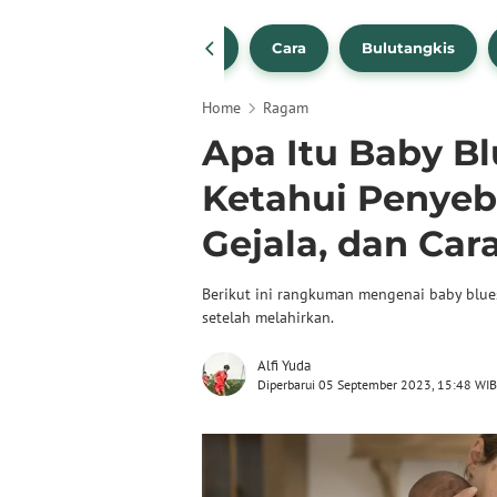
1
NBA
Bola Beli
Cara
Bulutangkis
Home
Ragam
Apa Itu Baby B
Ketahui Penyeba
Gejala, dan Ca
Berikut ini rangkuman mengenai baby blue
setelah melahirkan.
Alfi Yuda
Diperbarui 05 September 2023, 15:48 WIB