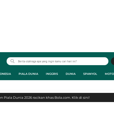
ONESIA
PIALA DUNIA
INGGRIS
DUNIA
SPANYOL
MOTO
 Piala Dunia 2026 racikan khas Bola.com. Klik di sini!