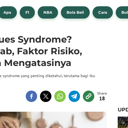
Apa
F1
NBA
Bola Beli
Cara
Bul
lues Syndrome?
b, Faktor Risiko,
ra Mengatasinya
s syndrome yang penting diketahui, terutama bagi ibu
18
UPD