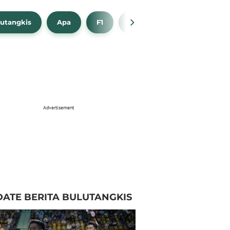
utangkis
Apa
F1
NBA
Bola Beli
Advertisement
ATE BERITA BULUTANGKIS