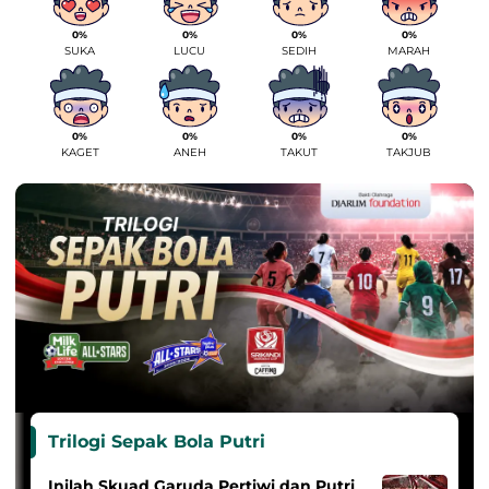
0%
0%
0%
0%
SUKA
LUCU
SEDIH
MARAH
0%
0%
0%
0%
KAGET
ANEH
TAKUT
TAKJUB
Trilogi Sepak Bola Putri
Inilah Skuad Garuda Pertiwi dan Putri