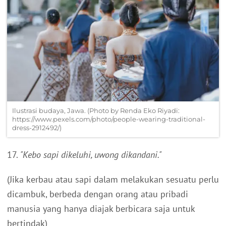
Ilustrasi budaya, Jawa. (Photo by Renda Eko Riyadi:
https://www.pexels.com/photo/people-wearing-traditional-
dress-2912492/)
17.
"Kebo sapi dikeluhi, uwong dikandani."
(Jika kerbau atau sapi dalam melakukan sesuatu perlu
dicambuk, berbeda dengan orang atau pribadi
manusia yang hanya diajak berbicara saja untuk
bertindak)