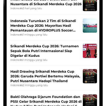
Nusantara di Srikandi Merdeka Cup 2026
Indonesia
3 hari yang lalu
Indonesia Turunkan 2 Tim di Srikandi
Merdeka Cup 2026: Mayoritas Hasil
Pemantauan di HYDROPLUS Soccer
League
Indonesia
1 minggu yang lalu
Srikandi Merdeka Cup 2026: Turnamen
Sepak Bola Putri Internasional Siap
Digelar di Kudus
Indonesia
1 minggu yang lalu
Hasil Drawing Srikandi Merdeka Cup
2026: Garuda Pertiwi Bertemu Malaysia,
Putri Nusantara Hadapi Thailand
Indonesia
2 minggu yang lalu
Bakti Olahraga Djarum Foundation dan
PSSI Gelar Srikandi Merdeka Cup 2026 di