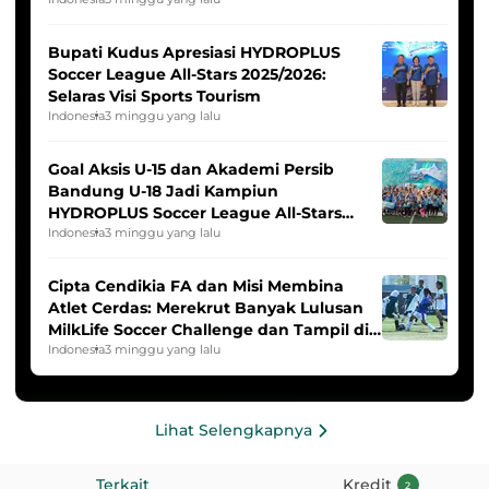
Indonesia Putri
Bupati Kudus Apresiasi HYDROPLUS
Soccer League All-Stars 2025/2026:
Selaras Visi Sports Tourism
Indonesia
3 minggu yang lalu
Goal Aksis U-15 dan Akademi Persib
Bandung U-18 Jadi Kampiun
HYDROPLUS Soccer League All-Stars
2025/2026
Indonesia
3 minggu yang lalu
Cipta Cendikia FA dan Misi Membina
Atlet Cerdas: Merekrut Banyak Lulusan
MilkLife Soccer Challenge dan Tampil di
HYDROPLUS Soccer League
Indonesia
3 minggu yang lalu
Lihat Selengkapnya
Terkait
Kredit
2