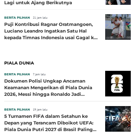
Lagi untuk Ajang Berikutnya
BERITA PILIHAN
21 jam lalu
Puji Kontribusi Ragnar Oratmangoen,
Luciano Leandro Ingatkan Satu Hal
kepada Timnas Indonesia usai Gagal ke
Semifinal Piala AFF 2026
PIALA DUNIA
BERITA PILIHAN
7 jam lalu
Dokumen Polisi Ungkap Ancaman
Keamanan Mengerikan di Piala Dunia
2026, Messi hingga Ronaldo Jadi
Sasaran
BERITA PILIHAN
19 jam lalu
5 Turnamen FIFA dalam Setahun ke
Depan yang Terancam Diboikot UEFA:
Piala Dunia Putri 2027 di Brasil Paling