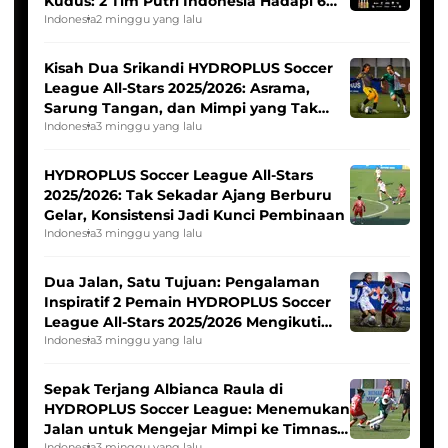
Kudus: 2 Tim Putri Indonesia Hadapi 6
Tim Asia
Indonesia
2 minggu yang lalu
Kisah Dua Srikandi HYDROPLUS Soccer
League All-Stars 2025/2026: Asrama,
Sarung Tangan, dan Mimpi yang Tak
Pernah Padam
Indonesia
3 minggu yang lalu
HYDROPLUS Soccer League All-Stars
2025/2026: Tak Sekadar Ajang Berburu
Gelar, Konsistensi Jadi Kunci Pembinaan
Indonesia
3 minggu yang lalu
Dua Jalan, Satu Tujuan: Pengalaman
Inspiratif 2 Pemain HYDROPLUS Soccer
League All-Stars 2025/2026 Mengikuti
Seleksi Timnas Indonesia Putri
Indonesia
3 minggu yang lalu
Sepak Terjang Albianca Raula di
HYDROPLUS Soccer League: Menemukan
Jalan untuk Mengejar Mimpi ke Timnas
Indonesia
3 minggu yang lalu