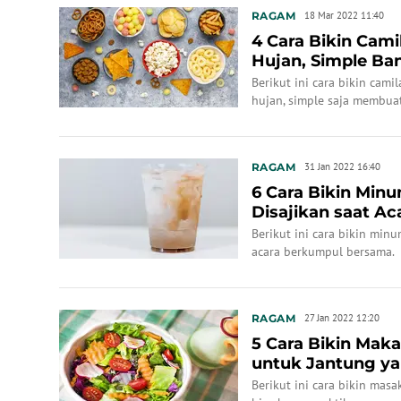
RAGAM
18 Mar 2022 11:40
4 Cara Bikin Cam
Hujan, Simple Ba
Berikut ini cara bikin cam
hujan, simple saja membua
RAGAM
31 Jan 2022 16:40
6 Cara Bikin Min
Disajikan saat A
Berikut ini cara bikin min
acara berkumpul bersama.
RAGAM
27 Jan 2022 12:20
5 Cara Bikin Mak
untuk Jantung y
Berikut ini cara bikin mas