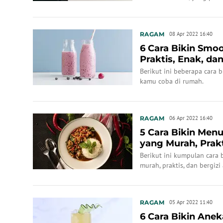
RAGAM
08 Apr 2022 16:40
6 Cara Bikin Smoo
Praktis, Enak, da
Berikut ini beberapa cara 
kamu coba di rumah.
RAGAM
06 Apr 2022 16:40
5 Cara Bikin Men
yang Murah, Prakt
Berikut ini kumpulan cara 
murah, praktis, dan bergiz
maksimal.
RAGAM
05 Apr 2022 11:40
6 Cara Bikin Anek