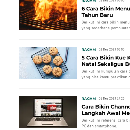
RAGAM
02 Des 2023 06:03
6 Cara Bikin Men
Tahun Baru
Berikut ini cara bikin men
yang sederhana pembuata
RAGAM
02 Des 2023 05:03
5 Cara Bikin Kue
Natal Sekaligus B
Berikut ini kumpulan cara 
yang bisa kamu praktikan 
RAGAM
01 Des 2023 17:23
Cara Bikin Chann
Langkah Awal Me
Berikut ini referensi cara
PC dan smartphone.