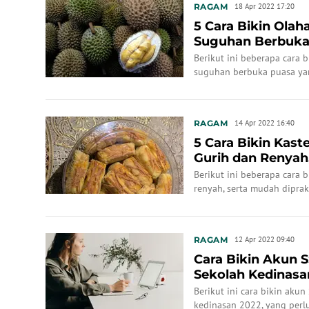
RAGAM
18 Apr 2022 17:20
5 Cara Bikin Ola
Suguhan Berbuka
Berikut ini beberapa cara 
suguhan berbuka puasa ya
RAGAM
14 Apr 2022 16:40
5 Cara Bikin Kas
Gurih dan Renyah
Berikut ini beberapa cara 
renyah, serta mudah diprak
RAGAM
12 Apr 2022 09:40
Cara Bikin Akun 
Sekolah Kedinasa
Berikut ini cara bikin aku
kedinasan 2022, yang perlu