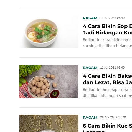
RAGAM
13 Jul 2022 08:40
4 Cara Bikin Sop
Jadi Hidangan Ku
Berikut ini cara bikin sop
cocok jadi pilihan hidang
tercinta.
RAGAM
12 Jul 2022 08:40
4 Cara Bikin Bak
dan Lezat, Bisa 
Keluarg...
Berikut ini beberapa cara 
dijadikan hidangan saat b
RAGAM
29 Apr 2022 17:20
6 Cara Bikin Kue 