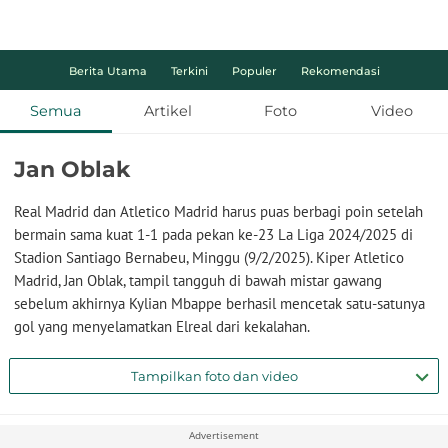
Berita Utama
Terkini
Populer
Rekomendasi
Semua
Artikel
Foto
Video
Jan Oblak
Real Madrid dan Atletico Madrid harus puas berbagi poin setelah
bermain sama kuat 1-1 pada pekan ke-23 La Liga 2024/2025 di
Stadion Santiago Bernabeu, Minggu (9/2/2025). Kiper Atletico
Madrid, Jan Oblak, tampil tangguh di bawah mistar gawang
sebelum akhirnya Kylian Mbappe berhasil mencetak satu-satunya
gol yang menyelamatkan Elreal dari kekalahan.
Tampilkan foto dan video
Advertisement