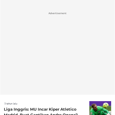
Advertisement
3 tahun lalu
Liga Inggris: MU Incar Kiper Atletico
Madrid, Buat Gantikan Andre Onana?