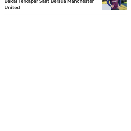
Bakal Terkapar Saat Bersua Manchester
United
8 tahun lalu
Wes Brown Buka Peluang Ikuti Jejak
Steven Gerrard
8 tahun lalu
Wes Brown Bicara Kans Indonesia di
Asian Games 2018
8 tahun lalu
Sambangi Indonesia, Wes Brown
Disambut Rian D'Masiv
8 tahun lalu
Manchester United Perkenalkan Sponsor