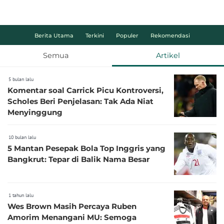
Berita Utama
Terkini
Populer
Rekomendasi
Semua
Artikel
5 bulan lalu
Komentar soal Carrick Picu Kontroversi,
Scholes Beri Penjelasan: Tak Ada Niat
Menyinggung
10 bulan lalu
5 Mantan Pesepak Bola Top Inggris yang
Bangkrut: Tepar di Balik Nama Besar
1 tahun lalu
Wes Brown Masih Percaya Ruben
Amorim Menangani MU: Semoga